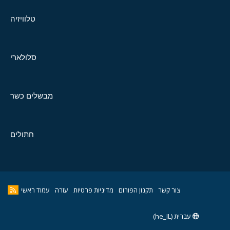
טלוויזיה
סלולארי
מבשלים כשר
חתולים
צור קשר
תקנון הפורום
מדיניות פרטיות
עזרה
עמוד ראשי
עברית (he_IL)