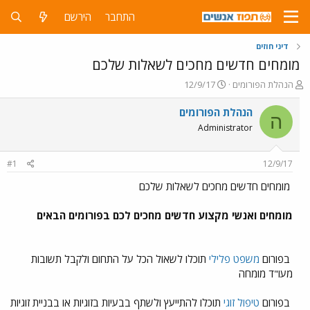
התחבר
הירשם
דיני חוזים
מומחים חדשים מחכים לשאלות שלכם
פ
פ
הנהלת הפורומים
12/9/17
ו
ו
ת
ר
הנהלת הפורומים
ה
ח
ס
Administrator
ה
ם
נ
ב
ו
ת
#1
12/9/17
ש
א
א
ר
מומחים חדשים מחכים לשאלות שלכם
י
ך
מומחים ואנשי מקצוע חדשים מחכים לכם בפורומים הבאים
בפורום
משפט פלילי
תוכלו לשאול הכל על התחום ולקבל תשובות
מעו"ד מומחה
בפורום
טיפול זוגי
תוכלו להתייעץ ולשתף בבעיות בזוגיות או בבניית זוגיות