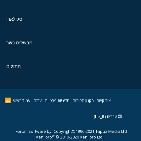
סלולארי
מבשלים כשר
חתולים
צור קשר
תקנון הפורום
מדיניות פרטיות
עזרה
עמוד ראשי
עברית (he_IL)
Forum software by
Copyright©1996-2021,Tapuz Media Ltd.
®
XenForo
© 2010-2020 XenForo Ltd.