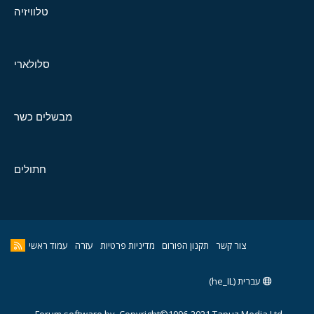
טלוויזיה
סלולארי
מבשלים כשר
חתולים
צור קשר
תקנון הפורום
מדיניות פרטיות
עזרה
עמוד ראשי
עברית (he_IL)