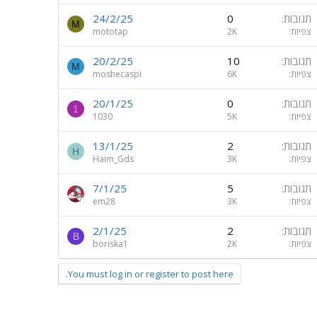
תגובות
0
24/2/25
M
צפיות
2K
mototap
תגובות
10
20/2/25
M
צפיות
6K
moshecaspi
תגובות
0
20/1/25
1
צפיות
5K
1030
תגובות
2
13/1/25
H
צפיות
3K
Haim_Gds
תגובות
5
7/1/25
צפיות
3K
em28
תגובות
2
2/1/25
B
צפיות
2K
boriska1
You must log in or register to post here.