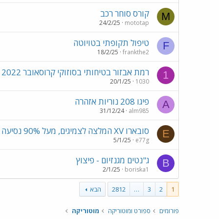
קורס סוחר רכב
M
24/2/25
mototap
טיפול תקופתי בטויוטה
F
18/2/25
frankthe2
רמת אבזור בטיחותי בסוזוקי קרוסאובר 2022
1
20/1/25
1030
פיגו 208 נוריות אזהרה
A
31/12/24
alm985
סובארו XV המלצה לצמיגים, מעל 90% נסיעה בכביש
E
5/1/25
e77g
ג"נטים מגנזיום - פיצוץ
B
2/1/25
boriska1
1
2
3
…
2812
הבא
פורומים
ספורט ומוטוריקה
מוטוריקה