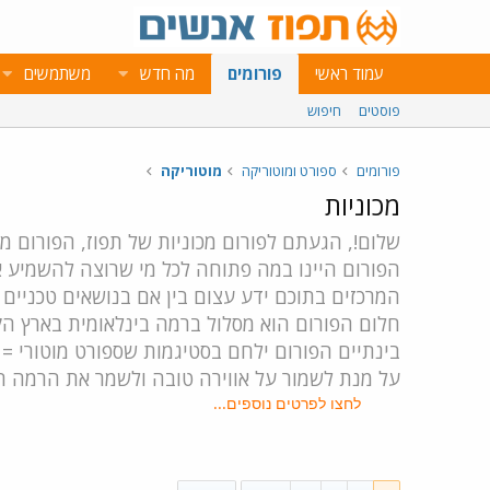
עמוד ראשי
פורומים
מה חדש
משתמשים
פוסטים
חיפוש
פורומים
ספורט ומוטוריקה
מוטוריקה
מכוניות
שלום!, הגעתם לפורום מכוניות של תפוז, הפורום מנוהל ע"י DrorZi מאז מאי 2001 ו  t i g
הפורום היינו במה פתוחה לכל מי שרוצה להשמיע א
המרכזים בתוכם ידע עצום בין אם בנושאים טכניים ו
חלום הפורום הוא מסלול ברמה בינלאומית בארץ ה
בינתיים הפורום ילחם בסטיגמות שספורט מוטורי = ילדים בני 18 מתלהבים שעושים רייסים מי הכי מהיר בקו ישר בכבישים ציבוריים ושכל
על מנת לשמור על אווירה טובה ולשמר את הרמה הג
לחצו לפרטים נוספים...