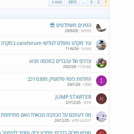
1
2
3
…
2812
הבא
הסינים משתלטים 😎
פולגאר
29/6/26
עיר מקלט ומפלט לגולשי carsforum במקרה של קריסת האתר
בועז בר
11/6/26
צרכים של עכברים במכסה מנוע
טום וג'רי
20/2/26
החלפת כיסוי פלסטיק מפנס רכב
1
29/1/26
1030
JUMP STARTER
א
אידוב
27/12/25
מה דעתכם על הכתבה הבאה? האם מתייחסת לש
דיברגנט חדש
20/12/25
מגרש פירוק רכבים: פתרון ירוק ומהיר להיפטר 