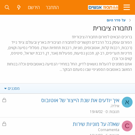
התחבר
הירשם
על סדר היום
תחבורה ציבורית
ברוכים הבאים לפורום תחבורה ציבורית!
הפורום עוסק בכל הרבדים הקשורים לתחבורה הציבורית בארץ ובעולם: ציוד נייד
(רכבות, רכבות קלות, אוטובוסים, מוניות, רכבות תחתיות ועוד). מסלולי נסיעה וקווים,
מדיניות תעריפים, רב-קו, תכנון נסיעות, מפעילות (אגד, דן, רכבת ישראל, סיטיפס,
קווים וכו' וכו')
אתם מוזמנים להעלות נושאים לדיון, החל במחירי הנסיעה באוטובוסים וכלה בנוחות
המושב באוטובוס הספציפי שבו נסעתם הבוקר...
מסננים
נ
איך יודעים את שנת הייצור של אוטובוס
א
ע
איליה.
תגובות
0
19/4/02
ו
ל
נ
שאלה על מוניות שירות
C
ע
Cornamenta