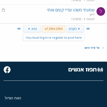
תגובות
1
13/4/02
ו
ל
נ
שמעתי משהו שדיי קומם אותי
ל
ע
ליאן.
תגובות
3
12/4/02
ו
ל
Last
First
הקודם
2950 of 2954
הבא
You must log in or register to post here.
על סדר היום
האח הגדול