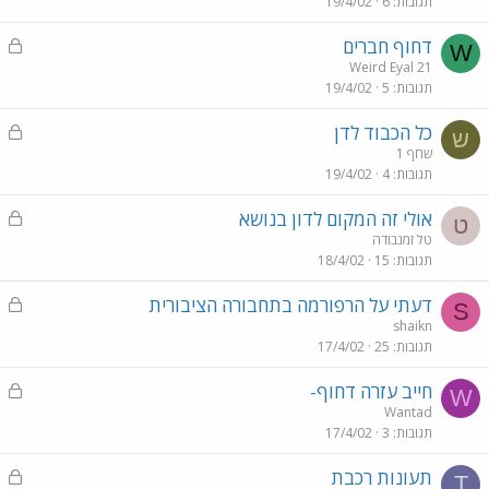
תגובות
6
19/4/02
ו
ל
נ
דחוף חברים
W
ע
Weird Eyal 21
תגובות
5
19/4/02
ו
ל
נ
כל הכבוד לדן
ש
ע
שחף 1
תגובות
4
19/4/02
ו
ל
נ
אולי זה המקום לדון בנושא
ט
ע
טל זמנבודה
תגובות
15
18/4/02
ו
ל
נ
דעתי על הרפורמה בתחבורה הציבורית
S
ע
shaikn
תגובות
25
17/4/02
ו
ל
נ
חייב עזרה דחוף-
W
ע
Wantad
תגובות
3
17/4/02
ו
ל
נ
תעונות רכבת
T