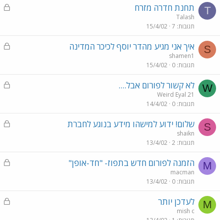
נ
תחנת חדרה מזרח
T
ע
Talash
תגובות
7
15/4/02
ו
ל
נ
איך אני מגיע מהדר יוסף לכיכר המדינה
S
ע
shamen1
תגובות
0
15/4/02
ו
ל
נ
לא קשור לפורום אבל....
W
ע
Weird Eyal 21
תגובות
0
14/4/02
ו
ל
נ
שלום! ידוע למישהו מידע בנוגע לחברת
S
ע
shaikn
תגובות
2
13/4/02
ו
ל
נ
הזמנה לפורום חדש בתפוז- "חד-אופן"
M
ע
macman
תגובות
0
13/4/02
ו
ל
נ
לעדכן יותר
M
ע
mish c