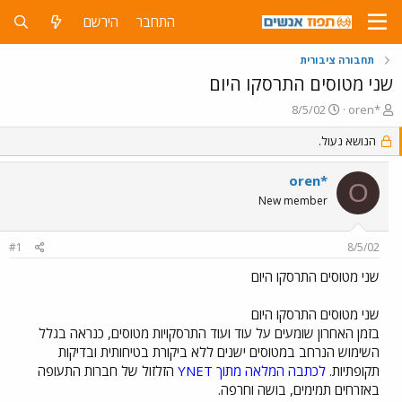
התחבר
הירשם
תחבורה ציבורית
שני מטוסים התרסקו היום
פ
פ
8/5/02
oren*
ו
ו
ת
ר
הנושא נעול.
ח
ס
ה
ם
oren*
O
נ
ב
New member
ו
ת
ש
א
א
ר
#1
8/5/02
י
ך
שני מטוסים התרסקו היום
שני מטוסים התרסקו היום
בזמן האחרון שומעים על עוד ועוד התרסקויות מטוסים, כנראה בגלל
השימוש הנרחב במטוסים ישנים ללא ביקורת בטיחותית ובדיקות
תקופתיות.
לכתבה המלאה מתוך YNET
הזלזול של חברות התעופה
באזרחים תמימים, בושה וחרפה.