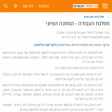
התחבר
הירשם
מפלגות ותנועות
מפלגת העבודה - המחנה הציוני
בכדי שנוכל לנהל כאן פורום מכובד ומכבד,
אתם מתבקשים לשמר על כמה כללים:
עיקר הצהרות והתחייבויות הגולשים (
לקריאה מלאה
):
לא להעלות כל תוכן המסגיר פרט והעשוי לחשוף את זהותו של קטין, למעט שמו
·
הפרטי ו/או כינויו, כגון: בית הספר שבו הוא לומד, כתובתו, שם משפחתו, כתובת
המייל שלו וכיו"ב.
לא להעלות תכנים שיש בהם לשון הרע
.
·
לא להעלות תוכן שיש בו או בפרסומו כדי להוות עילה לתביעה או תוכן העלול
·
לגרום נזק לצד שלישי כלשהו או לתפוז
.
לא להעלות כל תוכן שהוא או פרסומו אינם חוקיים או מהווים (או עלולים להוות)
·
הפרה של דין כלשהו (לרבות על פי צוו איסור פרסום) או חומר המעודד, תומך,
מסייע, מספק הוראות לביצוע או מנחה בביצוע מעשה המהווה עבירה פלילית
לפי דיני מדינת ישראל
.
לא להציק או להטריד גולשות אחרות ובכלל זה (בין היתר) לא לערוך "משפטי
·
שדה" לגולשות אחרות וכן להימנע מהצעות מגונות לגולשות אחרות
.