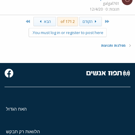
galgal761
תגובות
0
12/4/20
Last
First
הקודם
2 of 171
הבא
You must log in or register to post here.
מפלגות ותנועות
האח הגדול
הלוואות רק תבקש