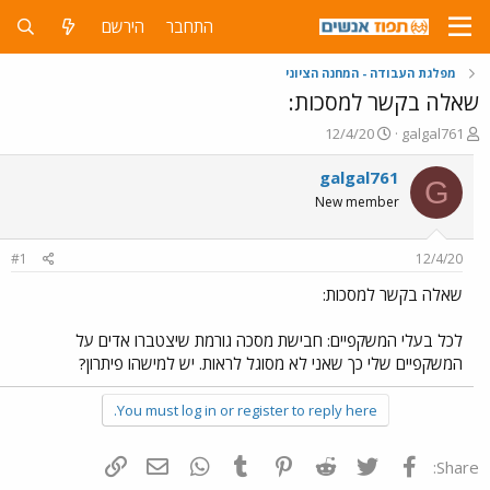
התחבר
הירשם
מפלגת העבודה - המחנה הציוני
שאלה בקשר למסכות:
פ
פ
12/4/20
galgal761
ו
ו
ת
ר
galgal761
G
ח
ס
New member
ה
ם
נ
ב
ו
ת
#1
12/4/20
ש
א
א
ר
שאלה בקשר למסכות:
י
ך
לכל בעלי המשקפיים: חבישת מסכה גורמת שיצטברו אדים על
המשקפיים שלי כך שאני לא מסוגל לראות. יש למישהו פיתרון?
You must log in or register to reply here.
פייסבוק
Twitter
Reddit
Pinterest
Tumblr
WhatsApp
דואר אלקטרוני
הוסף קישור
Share: