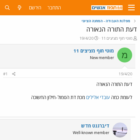
התחבר
הירשם
מפלגת העבודה - המחנה הציוני
דעת התורה הנאורה
פ
פ
מוטי חוף מציצים 11
19/4/20
ו
ו
ת
ר
מוטי חוף מציצים 11
מ
ח
ס
New member
ה
ם
נ
ב
ו
ת
#1
19/4/20
ש
א
א
ר
דעת התורה הנאורה
י
ך
לעומת כמה
עובדי אלילים
מכת דת ה0מול-חילון החשוכה
דיברגנט חדש
Well-known member