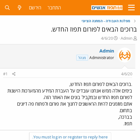
התחבר
הירשם
מפלגת העבודה - המחנה הציוני
ברוכים הבאים לפורום תפוז החדש.
פ
פ
4/6/20
Admin
ו
ו
ת
ר
Admin
ח
ס
Administrator
מנהל
ה
ם
נ
ב
ו
ת
#1
4/6/20
ש
א
א
ר
.ברוכים הבאים לפורום תפוז החדש,
י
בימים אלה ממש אנחנו עובדים על העברת המידע מהמערכות הישנות
ך
לפורום תפוז החדש ובמקביל בונים את האתר הזה.
אתם מוזמנים להיות הראשונים לחנוך את פורום ולפתוח פה דיונים
בתחום.
בברכה,
תפוז.
You must log in or register to reply here.