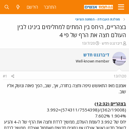
התחבר
הירשם
מפלגת העבודה - המחנה הציוני
בצהריים, היחס בין המתים למחלימים בינינו לבין
העולם חצה את הרף של פי 4
פ
פ
דיברגנט חדש
13/7/20
ו
ו
ת
ר
דיברגנט חדש
ח
ס
Well-known member
ה
ם
נ
ב
ו
ת
#1
13/7/20
ש
א
א
ר
אומנם מאז התאושש טיפה וחצה בחזרה, אך, שוב, הפך פאזה ונושק אליו
י
שוב.
ך
בצהריים (12:32)
(362/19008)/(574311/7554398)=3.992
1.904% 7.602%
יחס של 3.992 לעומת העולם, ממשיך לרדת וחצה את הרף של ה-4 והגיע
לשפל חדש כאשר אצלנו אין נתונים חדשים מאתמול ואצלם, ממשיך לרדת.