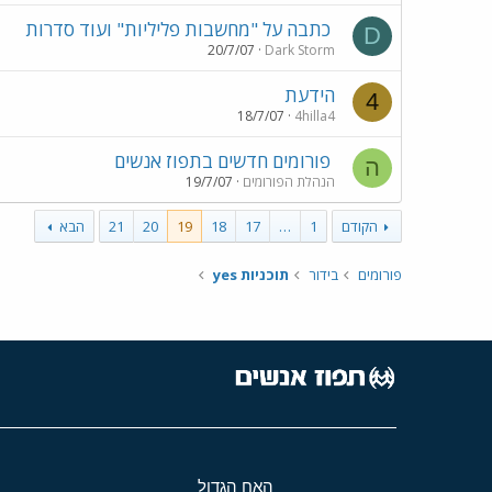
כתבה על "מחשבות פליליות" ועוד סדרות
D
20/7/07
Dark Storm
הידעת
4
18/7/07
4hilla4
פורומים חדשים בתפוז אנשים
ה
הנהלת הפורומים
19/7/07
הקודם
1
…
17
18
19
20
21
הבא
פורומים
בידור
תוכניות yes
האח הגדול