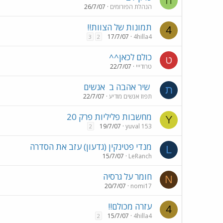
ה
הנהלת הפורומים
26/7/07
תמונות של הצוות!!
4
17/7/07
4hilla4
3
2
כולם לכאן^^
ט
טרודייי
22/7/07
שיר אהבה ב
אנשים
ת
תפוז אנשים מודיע
22/7/07
מחשבות פליליות פרק 20
Y
19/7/07
yuval 153
2
מנדי פטינקין (גדעון) עזב את הסדרה
L
15/7/07
LeRanch
חומר על גרסיה
N
20/7/07
nomi17
עזרה מכולם!!
4
15/7/07
4hilla4
2