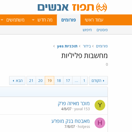
עמוד ראשי
פורומים
מה חדש
משתמשים
פוסטים
חיפוש
פורומים
בידור
תוכניות yes
מחשבות פליליות
0
הקודם
1
…
17
18
19
20
21
הבא
מוכר מאיזה פרק
Y
4/8/07
yuval 153
מאבטח בנק מופרע
H
7/8/07
hotjess