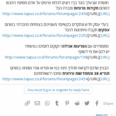
חושדת שבעלך בוגד בך? רוצים לגלות פרטים על אדם מסוים? היכנסו
לפורום
חקירות פרטיות
ותבררו הכל
[/URL]
[URL]http://www.tapuz.co.il/forums/forumpage/2456
בעלי עסק חדש ונתקלים בקשיים? מעוניינים בצמיחת החברה? בפורום
עסקים
תקבלו פיתרונות להכל
[/URL]
[URL]http://www.tapuz.co.il/forums/forumpage/2292
מתמודדים עם
הפרעות אכילה
? זקוקים לתמיכה נפשית?
יש לכם את מי לשתף
[/URL]
[URL]http://www.tapuz.co.il/forums/forumpage/198
הבניין שלכם לקראת תהליך פינוי בנוי או תמ"א 38? מומחה בפורום
תמ"א 38 והתחדשות עירונית
מחכה לשאלותיכם
[/URL]
[URL]http://www.tapuz.co.il/forums/forumpage/2454
You must log in or register to reply here.
פייסבוק
Twitter
Reddit
Pinterest
Tumblr
WhatsApp
דואר אלקטרוני
הוסף קישור
Share:
דיני חוזים