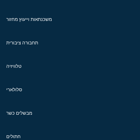
משכנתאות וייעוץ מחזור
תחבורה ציבורית
טלוויזיה
סלולארי
מבשלים כשר
חתולים