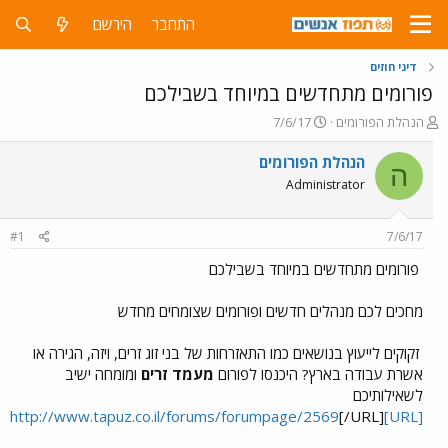
התחבר
הירשם
דיני חוזים
פורומים מתחדשים במיוחד בשבילכם
פ
פ
הנהלת הפורומים
7/6/17
ו
ו
ת
ר
הנהלת הפורומים
ה
ח
ס
Administrator
ה
ם
נ
ב
ו
ת
#1
7/6/17
ש
א
א
ר
פורומים מתחדשים במיוחד בשבילכם
י
ך
מחכים לכם מנהלים חדשים ופורומים שצומחים מחדש
זקוקים לייעוץ בנושאים כמו התאזרחות של בני זוג זרים, ויזה, הגירה או
אשרת עבודה בארץ? היכנסו לפורום
מעמד זרים
ומומחה ישיב
לשאילותיכם
[/URL]
[URL]http://www.tapuz.co.il/forums/forumpage/2569