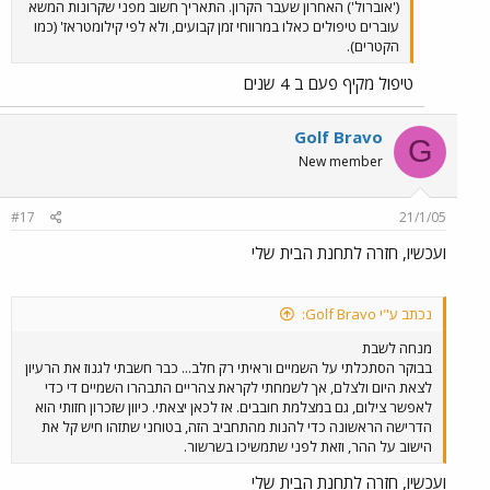
('אוברול') האחרון שעבר הקרון. התאריך חשוב מפני שקרונות המשא
עוברים טיפולים כאלו במרווחי זמן קבועים, ולא לפי קילומטראז' (כמו
הקטרים).
טיפול מקיף פעם ב 4 שנים
Golf Bravo
G
New member
#17
21/1/05
ועכשיו, חזרה לתחנת הבית שלי
נכתב ע"י Golf Bravo:
מנחה לשבת
בבוקר הסתכלתי על השמיים וראיתי רק חלב... כבר חשבתי לגנוז את הרעיון
לצאת היום ולצלם, אך לשמחתי לקראת צהריים התבהרו השמיים די כדי
לאפשר צילום, גם במצלמת חובבים. אז לכאן יצאתי. כיוון שזכרון חזותי הוא
הדרישה הראשונה כדי להנות מהתחביב הזה, בטוחני שתזהו חיש קל את
הישוב על ההר, וזאת לפני שתמשיכו בשרשור.
ועכשיו, חזרה לתחנת הבית שלי