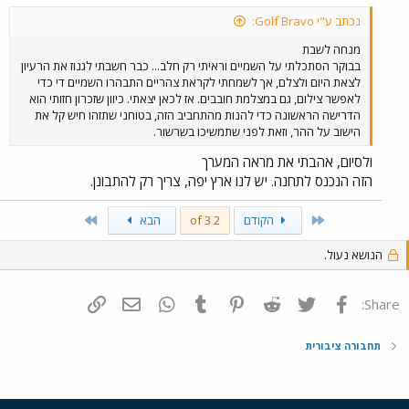
נכתב ע"י Golf Bravo:
מנחה לשבת
בבוקר הסתכלתי על השמיים וראיתי רק חלב... כבר חשבתי לגנוז את הרעיון
לצאת היום ולצלם, אך לשמחתי לקראת צהריים התבהרו השמיים די כדי
לאפשר צילום, גם במצלמת חובבים. אז לכאן יצאתי. כיוון שזכרון חזותי הוא
הדרישה הראשונה כדי להנות מהתחביב הזה, בטוחני שתזהו חיש קל את
הישוב על ההר, וזאת לפני שתמשיכו בשרשור.
ולסיום, אהבתי את מראה המערך
הזה הנכנס לתחנה. יש לנו ארץ יפה, צריך רק להתבונן.
Last
First
הקודם
2 of 3
הבא
הנושא נעול.
פייסבוק
Twitter
Reddit
Pinterest
Tumblr
WhatsApp
דואר אלקטרוני
הוסף קישור
Share:
תחבורה ציבורית