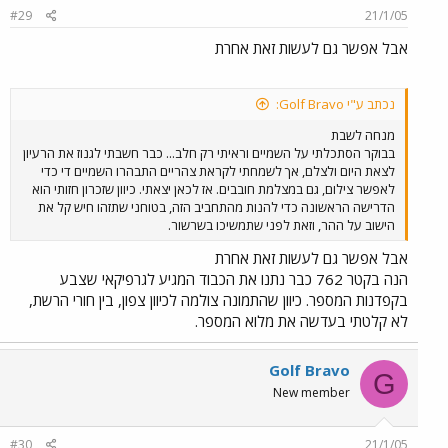
#29
21/1/05
אבל אפשר גם לעשות זאת אחרת
נכתב ע"י Golf Bravo:
מנחה לשבת
בבוקר הסתכלתי על השמיים וראיתי רק חלב... כבר חשבתי לגנוז את הרעיון
לצאת היום ולצלם, אך לשמחתי לקראת צהריים התבהרו השמיים די כדי
לאפשר צילום, גם במצלמת חובבים. אז לכאן יצאתי. כיוון שזכרון חזותי הוא
הדרישה הראשונה כדי להנות מהתחביב הזה, בטוחני שתזהו חיש קל את
הישוב על ההר, וזאת לפני שתמשיכו בשרשור.
אבל אפשר גם לעשות זאת אחרת
הנה בקטר 762 כבר נתנו את הכבוד המגיע לגרפיקאי שצבע
בקפדנות המספר. כיוון שהתמונה צולמה לכיוון צפון, בין חורי הרשת,
לא קלטתי בעדשה את מלוא המספר.
Golf Bravo
G
New member
#30
21/1/05