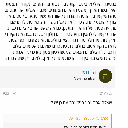
בנימינה. היו לי ארבעים דקות לבלות בתחנה והפעם, נקודת התצפית
היא הגשר הארוך (משני הגשרים הצמודים שכבר העליתי את תמונתם
פה) המקשר בין החניה המזרחית לאזור התעשיה ממערב לפסים. אין
צורך להיכנס לתחנה כדי לעלות על הגשר הזה. כאן ניתן להתרשם
ממראה פנימי של הגשר. המתכנן, כנראה שאינו אוהב לצלם רכבות,
אחרת קשה לי להבין מדוע לכיוון דרום חלון הזכוכית מכסה את הקיר רק
חלקית ומותיר חלל פתוח נוח לצילום ולעומת זאת צפונה, כפי שניתן
לראות, הקיר אטום בחלונות זכוכית כהים שאינם מאפשרים צילום
דרכם. כל הצילומים הבאים שנעשו לכיוון צפון, נערכו ע"י הכנסת
עדשת המצלמה בין חורי הרשת מתחת לחלון... לא בדיוק שיטה נוחה.
ה דרומי
ה
New member
#33
21/1/05
שאלה אתה גר בבנימינה? עם כן יש לי
נכתב ע"י Golf Bravo:
ועכשיו, חזרה לתחנת הבית שלי