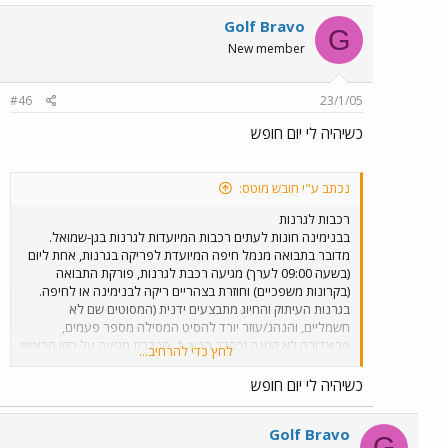
Golf Bravo
G
New member
#46
23/1/05
כשיהיה לי יום חופש
נכתב ע"י חובש מוטס:
רכבות לגרנות
בבנימינה חונות לעתים רכבות המיועדות לגרנות בגן-שמואל.
מדובר בתבואה מנמל חיפה המיועדת לפריקה בגרנות, אחת ליום
(בשעה 09:00 לערך) מגיעה רכבת לגרנות, פורקת התבואה
(בקרונות משפכיים) וחוזרת בצהריים ריקה לבנימינה או לחיפה.
בגרנות העיתוק והחיוג מתבצעים ידנית (המסוטים שם לא
חשמליים, והנהג/עוזר יורד להסיט המסילה מספר פעמים,
פרוצדורה לא קטנה (בסדר הבא: 1. הרכבת מגיעה על הקו הראשי
לחץ כדי להרחיב...
דרומה, ועוברת את המסוט (קטר עובר את הגשר המנדטורי) 2.
המסוט מופנה לשלוחה 3. הרכבת נוסעת רוורס לתוך גרנות 4.
כשיהיה לי יום חופש
פריקה 5. יציאה דרומה לקו הראשי, שוב מעבר למסוט 6. המסוט
מופנה לקו הראשי 7. הקטר דוחף ברוורס את הקרונות אחרי
Golf Bravo
המסוט 8. הקטר מתנתק 9. הקטר נוסע דרומה מעבר למסוט 10.
G