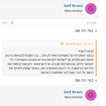
Golf Bravo
G
New member
#27
21/1/05
ו- 762 היה שם
נכתב ע"י Golf Bravo:
מנחה לשבת
בבוקר הסתכלתי על השמיים וראיתי רק חלב... כבר חשבתי לגנוז את הרעיון
לצאת היום ולצלם, אך לשמחתי לקראת צהריים התבהרו השמיים די כדי
לאפשר צילום, גם במצלמת חובבים. אז לכאן יצאתי. כיוון שזכרון חזותי הוא
הדרישה הראשונה כדי להנות מהתחביב הזה, בטוחני שתזהו חיש קל את
הישוב על ההר, וזאת לפני שתמשיכו בשרשור.
ו- 762 היה שם
Golf Bravo
G
New member