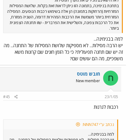
לאלה שאינם מכירים את מערך המסילות
בתחנת בנימינה, בתמונה הזו ניתן לראות זאת בקלות. שלושת המסילות
המזרחיות (הרחוקות בתמונה) הן אלה בשימוש רכבות הנוסעים. המסילה
המזרחית ביותר משמשת את הרכבות המהירות דרומה, השניה ממזרח,
את כל הרכבות צפונה, והשלישית את הפרברית - שזו תחנתה הצפונית
ביותר.
למה בבנימינה...
יש הרבה מסילות... לא מספיקות שלושת המסילות של התחנה... מה
זה יש שם תחנה תפעולית? כי כל הזמן חונים שם קרונות משא
משפכיים, מה הם עושים שם?
חובש מוטס
ח
New member
#45
23/1/05
רכבות לגרנות
נכתב ע"י NNN747:
למה בבנימינה...
יש הרבה מסילות... לא מספיקות שלושת המסילות של התחנה... מה