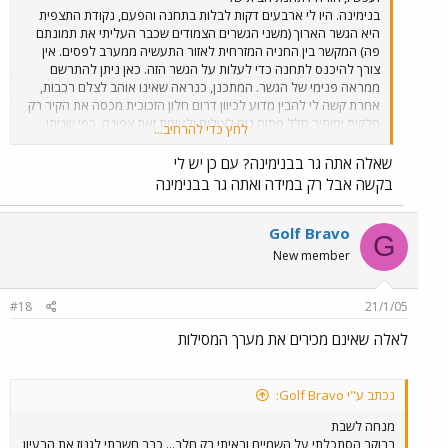
בנימינה. היו לי ארבעים דקות לבלות בתחנה והפעם, נקודת התצפית
היא הגשר הארוך (משני הגשרים הצמודים שכבר העליתי את תמונתם
פה) המקשר בין החניה המזרחית לאזור התעשיה ממערב לפסים. אין
צורך להיכנס לתחנה כדי לעלות על הגשר הזה. כאן ניתן להתרשם
ממראה פנימי של הגשר. המתכנן, כנראה שאינו אוהב לצלם רכבות,
אחרת קשה לי להבין מדוע לכיוון דרום חלון הזכוכית מכסה את הקיר רק
חלקית ומותיר חלל פתוח נוח לצילום ולעומת זאת צפונה, כפי שניתן
לחץ כדי להרחיב...
לראות, הקיר אטום בחלונות זכוכית כהים שאינם מאפשרים צילום דרכם.
כל הצילומים הבאים שנעשו לכיוון צפון, נערכו ע"י הכנסת עדשת
שאלה אתה גר בבנימינה? עם כן יש לי
המצלמה בין חורי הרשת מתחת לחלון... לא בדיוק שיטה נוחה.
בקשה אבל רק במידה ואתה גר בבנימינה
Golf Bravo
G
New member
#18
21/1/05
לאלה שאינם מכירים את מערך המסילות
נכתב ע"י Golf Bravo:
מנחה לשבת
בבוקר הסתכלתי על השמיים וראיתי רק חלב... כבר חשבתי לגנוז את הרעיון