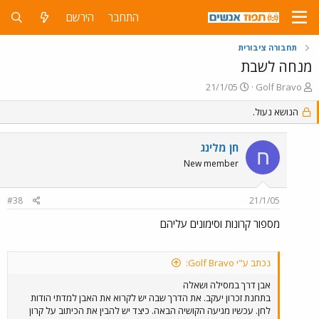
התחבר
הירשם
תחבורה ציבורית
מנחה לשבת
פ
פ
21/1/05
Golf Bravo
ו
ו
ת
הנושא נעול.
ר
ח
ס
ה
ם
חן מלינג
נ
ב
ח
ו
ת
New member
ש
א
א
ר
#38
21/1/05
י
ך
מספור קרונות וסימונים עליהם
נכתב ע"י Golf Bravo:
אבן דרך במסילה ושאלה
בתחנת זכרון יעקב. את הדרך שבה יש לקרוא את האבן למדתי הודות
לחן. עכשיו מגיעה הקושיה הבאה. כיצד יש להבין את הכיתוב על קרון