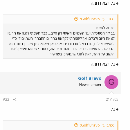
734 יוצא דרומה
נכתב ע"י Golf Bravo:
מנחה לשבת
בבוקר הסתכלתי על השמיים וראיתי רק חלב... כבר חשבתי לגנוז את הרעיון
לצאת היום ולצלם, אך לשמחתי לקראת צהריים התבהרו השמיים די כדי
לאפשר צילום, גם במצלמת חובבים. אז לכאן יצאתי. כיוון שזכרון חזותי הוא
הדרישה הראשונה כדי להנות מהתחביב הזה, בטוחני שתזהו חיש קל את
הישוב על ההר, וזאת לפני שתמשיכו בשרשור.
734 יוצא דרומה
Golf Bravo
G
New member
#22
21/1/05
734
נכתב ע"י Golf Bravo: