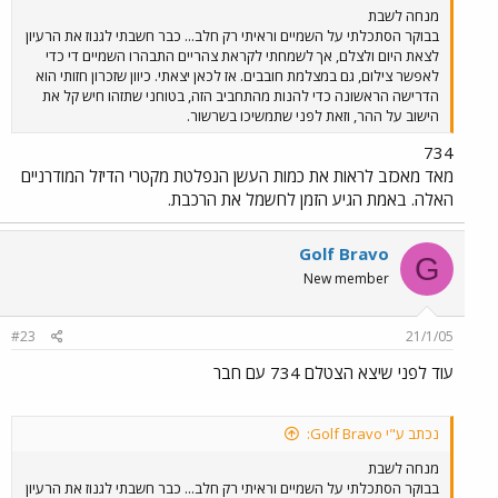
מנחה לשבת
בבוקר הסתכלתי על השמיים וראיתי רק חלב... כבר חשבתי לגנוז את הרעיון
לצאת היום ולצלם, אך לשמחתי לקראת צהריים התבהרו השמיים די כדי
לאפשר צילום, גם במצלמת חובבים. אז לכאן יצאתי. כיוון שזכרון חזותי הוא
הדרישה הראשונה כדי להנות מהתחביב הזה, בטוחני שתזהו חיש קל את
הישוב על ההר, וזאת לפני שתמשיכו בשרשור.
734
מאד מאכזב לראות את כמות העשן הנפלטת מקטרי הדיזל המודרניים
האלה. באמת הגיע הזמן לחשמל את הרכבת.
Golf Bravo
G
New member
#23
21/1/05
עוד לפני שיצא הצטלם 734 עם חבר
נכתב ע"י Golf Bravo:
מנחה לשבת
בבוקר הסתכלתי על השמיים וראיתי רק חלב... כבר חשבתי לגנוז את הרעיון