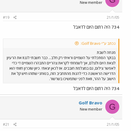
המסוט שוב פונה לעקלתון (ביחד עם מסוט ידני נוסף לבחירת
New member
שלוחת גרנות/עקלתון) 11. חיוג הקטר בקצה העקלתון (גם עם
מסוט נוסף), 12. התחברות מצפון 13. נסיעה לבנימינה ככה כל
יום קבוע. מישהו יוצא לצלם את זה ? אני לא פנוי !
#19
21/1/05
734 היה רתום היום לדאבל
נכתב ע"י Golf Bravo:
מנחה לשבת
בבוקר הסתכלתי על השמיים וראיתי רק חלב... כבר חשבתי לגנוז את הרעיון
לצאת היום ולצלם, אך לשמחתי לקראת צהריים התבהרו השמיים די כדי
לאפשר צילום, גם במצלמת חובבים. אז לכאן יצאתי. כיוון שזכרון חזותי הוא
הדרישה הראשונה כדי להנות מהתחביב הזה, בטוחני שתזהו חיש קל את
הישוב על ההר, וזאת לפני שתמשיכו בשרשור.
734 היה רתום היום לדאבל
Golf Bravo
G
New member
#21
21/1/05