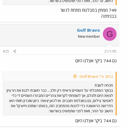
הישוב על ההר, וזאת לפני שתמשיכו בשרשור.
749 ממתין בסבלנות מתחת לגשר
בבנימינה
Golf Bravo
G
New member
#25
21/1/05
גם 744 ביקר אצלנו היום
נכתב ע"י Golf Bravo:
מנחה לשבת
בבוקר הסתכלתי על השמיים וראיתי רק חלב... כבר חשבתי לגנוז את הרעיון
לצאת היום ולצלם, אך לשמחתי לקראת צהריים התבהרו השמיים די כדי
לאפשר צילום, גם במצלמת חובבים. אז לכאן יצאתי. כיוון שזכרון חזותי הוא
הדרישה הראשונה כדי להנות מהתחביב הזה, בטוחני שתזהו חיש קל את
הישוב על ההר, וזאת לפני שתמשיכו בשרשור.
גם 744 ביקר אצלנו היום