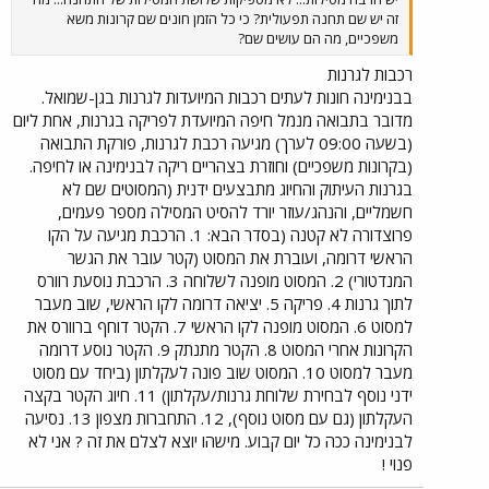
זה יש שם תחנה תפעולית? כי כל הזמן חונים שם קרונות משא
משפכיים, מה הם עושים שם?
רכבות לגרנות
בבנימינה חונות לעתים רכבות המיועדות לגרנות בגן-שמואל.
מדובר בתבואה מנמל חיפה המיועדת לפריקה בגרנות, אחת ליום
(בשעה 09:00 לערך) מגיעה רכבת לגרנות, פורקת התבואה
(בקרונות משפכיים) וחוזרת בצהריים ריקה לבנימינה או לחיפה.
בגרנות העיתוק והחיוג מתבצעים ידנית (המסוטים שם לא
חשמליים, והנהג/עוזר יורד להסיט המסילה מספר פעמים,
פרוצדורה לא קטנה (בסדר הבא: 1. הרכבת מגיעה על הקו
הראשי דרומה, ועוברת את המסוט (קטר עובר את הגשר
המנדטורי) 2. המסוט מופנה לשלוחה 3. הרכבת נוסעת רוורס
לתוך גרנות 4. פריקה 5. יציאה דרומה לקו הראשי, שוב מעבר
למסוט 6. המסוט מופנה לקו הראשי 7. הקטר דוחף ברוורס את
הקרונות אחרי המסוט 8. הקטר מתנתק 9. הקטר נוסע דרומה
מעבר למסוט 10. המסוט שוב פונה לעקלתון (ביחד עם מסוט
ידני נוסף לבחירת שלוחת גרנות/עקלתון) 11. חיוג הקטר בקצה
העקלתון (גם עם מסוט נוסף), 12. התחברות מצפון 13. נסיעה
לבנימינה ככה כל יום קבוע. מישהו יוצא לצלם את זה ? אני לא
פנוי !