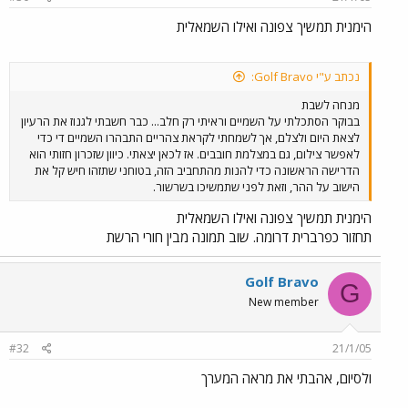
הימנית תמשיך צפונה ואילו השמאלית
נכתב ע"י Golf Bravo:
מנחה לשבת
בבוקר הסתכלתי על השמיים וראיתי רק חלב... כבר חשבתי לגנוז את הרעיון
לצאת היום ולצלם, אך לשמחתי לקראת צהריים התבהרו השמיים די כדי
לאפשר צילום, גם במצלמת חובבים. אז לכאן יצאתי. כיוון שזכרון חזותי הוא
הדרישה הראשונה כדי להנות מהתחביב הזה, בטוחני שתזהו חיש קל את
הישוב על ההר, וזאת לפני שתמשיכו בשרשור.
הימנית תמשיך צפונה ואילו השמאלית
תחזור כפרברית דרומה. שוב תמונה מבין חורי הרשת
Golf Bravo
G
New member
#32
21/1/05
ולסיום, אהבתי את מראה המערך