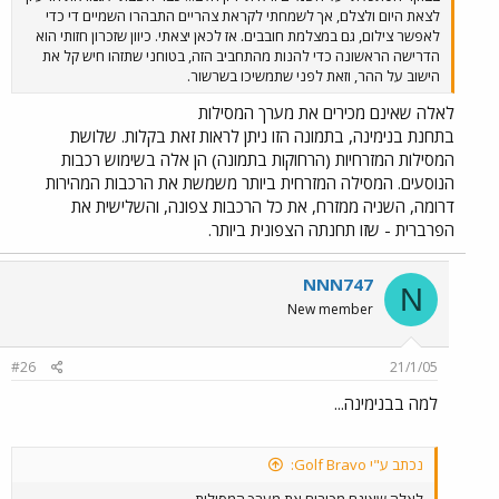
לצאת היום ולצלם, אך לשמחתי לקראת צהריים התבהרו השמיים די כדי
לאפשר צילום, גם במצלמת חובבים. אז לכאן יצאתי. כיוון שזכרון חזותי הוא
הדרישה הראשונה כדי להנות מהתחביב הזה, בטוחני שתזהו חיש קל את
הישוב על ההר, וזאת לפני שתמשיכו בשרשור.
לאלה שאינם מכירים את מערך המסילות
בתחנת בנימינה, בתמונה הזו ניתן לראות זאת בקלות. שלושת
המסילות המזרחיות (הרחוקות בתמונה) הן אלה בשימוש רכבות
הנוסעים. המסילה המזרחית ביותר משמשת את הרכבות המהירות
דרומה, השניה ממזרח, את כל הרכבות צפונה, והשלישית את
הפרברית - שזו תחנתה הצפונית ביותר.
NNN747
N
New member
#26
21/1/05
למה בבנימינה...
נכתב ע"י Golf Bravo: