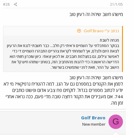
#28
21/1/05
מישהו חשב שיהיה זה רעיון טוב
נכתב ע"י Golf Bravo:
מנחה לשבת
בבוקר הסתכלתי על השמיים וראיתי רק חלב... כבר חשבתי לגנוז את הרעיון
לצאת היום ולצלם, אך לשמחתי לקראת צהריים התבהרו השמיים די כדי
לאפשר צילום, גם במצלמת חובבים. אז לכאן יצאתי. כיוון שזכרון חזותי הוא
הדרישה הראשונה כדי להנות מהתחביב הזה, בטוחני שתזהו חיש קל את
הישוב על ההר, וזאת לפני שתמשיכו בשרשור.
מישהו חשב שיהיה זה רעיון טוב
לסמן את הקטרים במספרם גם על הגג. למה להטריח גרפיקאי? מי לא
יודע לכתוב מספרים בגדול. לוקחים פח צבע אדום ופשוט כותבים
744. אם מעבירים את הקטר רחצה טובה מדי פעם, ככה נראה אחרי
זמן מה.
Golf Bravo
G
New member