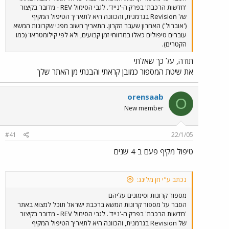
'חדשות הרכבת' בפרק ה-'נייד'. לגבי הסימול REV - מדובר בקיצור
של Revision בגרמנית, והכוונה היא לתאריך הטיפול המקיף
('אוברול') האחרון שעבר הקרון. התאריך חשוב מפני שקרונות המשא
עוברים טיפולים כאלו במרווחי זמן קבועים, ולא לפי קילומטראז' (כמו
הקטרים).
תודה, על כך שאלתי
את שיטת המספור כמובן קראתי והבנתי מן האתר שלך
orensaab
O
New member
#41
22/1/05
טיפול מקיף פעם ב 4 שנים
נכתב ע"י חן מלינג:
מספור קרונות וסימונים עליהם
הסבר על מספור קרונות המשא ברכבת ישראל תוכל למצוא באתר
'חדשות הרכבת' בפרק ה-'נייד'. לגבי הסימול REV - מדובר בקיצור
של Revision בגרמנית, והכוונה היא לתאריך הטיפול המקיף