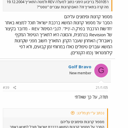
ר50105? בריבוע הימני כתוב למעלה REV ולמטה התאריך 19.12.2004
מה קרה בתאריך זה? האם קרונות עוברים "טסט"?
מספור קרונות וסימונים עליהם
הסבר על מספור קרונות המשא ברכבת ישראל תוכל למצוא באתר
'חדשות הרכבת' בפרק ה-'נייד'. לגבי הסימול REV - מדובר בקיצור
של Revision בגרמנית, והכוונה היא לתאריך הטיפול המקיף
('אוברול') האחרון שעבר הקרון. התאריך חשוב מפני שקרונות
המשא עוברים טיפולים כאלו במרווחי זמן קבועים, ולא לפי
קילומטראז' (כמו הקטרים).
Golf Bravo
G
New member
#39
21/1/05
תודה, על כך שאלתי
נכתב ע"י חן מלינג:
מספור קרונות וסימונים עליהם
הסבר על מספור קרונות המשא ברכבת ישראל תוכל למצוא באתר