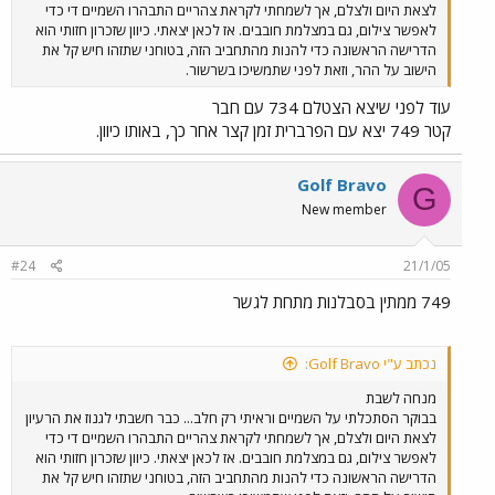
לצאת היום ולצלם, אך לשמחתי לקראת צהריים התבהרו השמיים די כדי
לאפשר צילום, גם במצלמת חובבים. אז לכאן יצאתי. כיוון שזכרון חזותי הוא
הדרישה הראשונה כדי להנות מהתחביב הזה, בטוחני שתזהו חיש קל את
הישוב על ההר, וזאת לפני שתמשיכו בשרשור.
עוד לפני שיצא הצטלם 734 עם חבר
קטר 749 יצא עם הפרברית זמן קצר אחר כך, באותו כיוון.
Golf Bravo
G
New member
#24
21/1/05
749 ממתין בסבלנות מתחת לגשר
נכתב ע"י Golf Bravo:
מנחה לשבת
בבוקר הסתכלתי על השמיים וראיתי רק חלב... כבר חשבתי לגנוז את הרעיון
לצאת היום ולצלם, אך לשמחתי לקראת צהריים התבהרו השמיים די כדי
לאפשר צילום, גם במצלמת חובבים. אז לכאן יצאתי. כיוון שזכרון חזותי הוא
הדרישה הראשונה כדי להנות מהתחביב הזה, בטוחני שתזהו חיש קל את