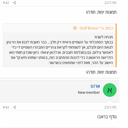
#42
22/1/05
תמונות יפות. תודה!
נכתב ע"י Golf Bravo:
מנחה לשבת
בבוקר הסתכלתי על השמיים וראיתי רק חלב... כבר חשבתי לגנוז את הרעיון
לצאת היום ולצלם, אך לשמחתי לקראת צהריים התבהרו השמיים די כדי
לאפשר צילום, גם במצלמת חובבים. אז לכאן יצאתי. כיוון שזכרון חזותי הוא
הדרישה הראשונה כדי להנות מהתחביב הזה, בטוחני שתזהו חיש קל את
הישוב על ההר, וזאת לפני שתמשיכו בשרשור.
תמונות יפות. תודה!
ארזS
א
New member
#43
23/1/05
גולף בראבו