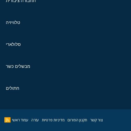
תחבורה ציבורית
טלוויזיה
סלולארי
מבשלים כשר
חתולים
צור קשר
תקנון הפורום
מדיניות פרטיות
עזרה
עמוד ראשי