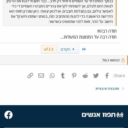
בבוקר הסתכלתי על השמיים וראיתי רק חלב... כבר חשבתי לגנוז את הרעיון
לצאת היום ולצלם, אך לשמחתי לקראת צהריים התבהרו השמיים די כדי
לאפשר צילום, גם במצלמת חובבים. אז לכאן יצאתי. כיוון שזכרון חזותי הוא
הדרישה הראשונה כדי להנות מהתחביב הזה, בטוחני שתזהו חיש קל את
הישוב על ההר, וזאת לפני שתמשיכו בשרשור.
תודה רבה!!!
תודה רבה על התמונות המעולות....
First
הקודם
3 of 3
הנושא נעול.
פייסבוק
Twitter
Reddit
Pinterest
Tumblr
WhatsApp
דואר אלקטרוני
הוסף קישור
Share:
תחבורה ציבורית