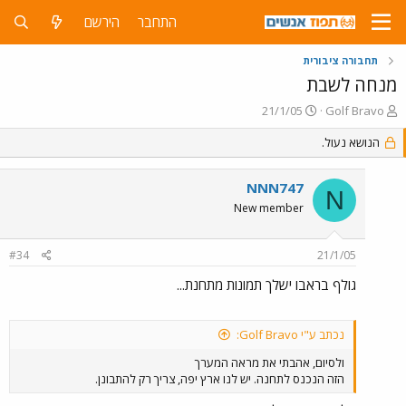
התחבר
הירשם
תחבורה ציבורית
מנחה לשבת
פ
פ
21/1/05
Golf Bravo
ו
ו
ת
הנושא נעול.
ר
ח
ס
ה
ם
NNN747
נ
ב
N
ו
ת
New member
ש
א
א
ר
#34
21/1/05
י
ך
גולף בראבו ישלך תמונות מתחנת...
נכתב ע"י Golf Bravo:
ולסיום, אהבתי את מראה המערך
הזה הנכנס לתחנה. יש לנו ארץ יפה, צריך רק להתבונן.