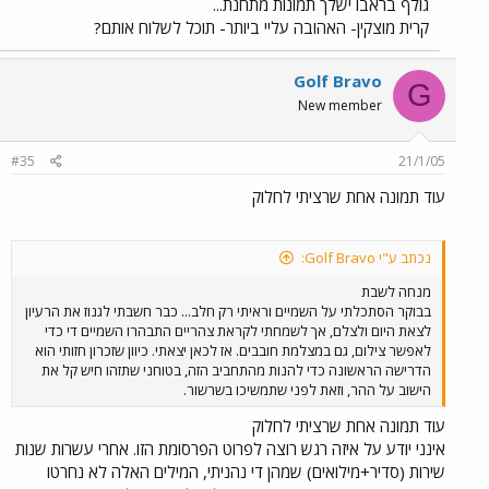
גולף בראבו ישלך תמונות מתחנת...
קרית מוצקין- האהובה עליי ביותר- תוכל לשלוח אותם?
Golf Bravo
G
New member
#35
21/1/05
עוד תמונה אחת שרציתי לחלוק
נכתב ע"י Golf Bravo:
מנחה לשבת
בבוקר הסתכלתי על השמיים וראיתי רק חלב... כבר חשבתי לגנוז את הרעיון
לצאת היום ולצלם, אך לשמחתי לקראת צהריים התבהרו השמיים די כדי
לאפשר צילום, גם במצלמת חובבים. אז לכאן יצאתי. כיוון שזכרון חזותי הוא
הדרישה הראשונה כדי להנות מהתחביב הזה, בטוחני שתזהו חיש קל את
הישוב על ההר, וזאת לפני שתמשיכו בשרשור.
עוד תמונה אחת שרציתי לחלוק
אינני יודע על איזה רגש רוצה לפרוט הפרסומת הזו. אחרי עשרות שנות
שירות (סדיר+מילואים) שמהן די נהניתי, המילים האלה לא נחרטו