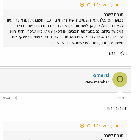
נכתב ע"י Golf Bravo:
מנחה לשבת
בבוקר הסתכלתי על השמיים וראיתי רק חלב... כבר חשבתי לגנוז את הרעיון
לצאת היום ולצלם, אך לשמחתי לקראת צהריים התבהרו השמיים די כדי
לאפשר צילום, גם במצלמת חובבים. אז לכאן יצאתי. כיוון שזכרון חזותי הוא
הדרישה הראשונה כדי להנות מהתחביב הזה, בטוחני שתזהו חיש קל את
הישוב על ההר, וזאת לפני שתמשיכו בשרשור.
גולף בראבו
omersi
O
New member
#44
23/1/05
תודה רבה!!!
נכתב ע"י Golf Bravo:
מנחה לשבת