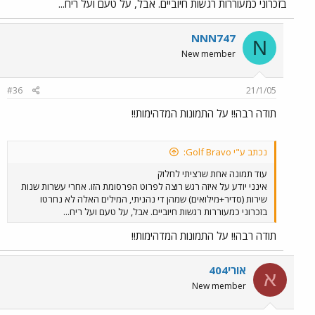
בזכרוני כמעוררות רגשות חיוביים. אבל, על טעם ועל ריח...
NNN747
N
New member
#36
21/1/05
תודה רבה!! על התמונות המדהימות!!
נכתב ע"י Golf Bravo:
עוד תמונה אחת שרציתי לחלוק
אינני יודע על איזה רגש רוצה לפרוט הפרסומת הזו. אחרי עשרות שנות
שירות (סדיר+מילואים) שמהן די נהניתי, המילים האלה לא נחרטו
בזכרוני כמעוררות רגשות חיוביים. אבל, על טעם ועל ריח...
תודה רבה!! על התמונות המדהימות!!
אורי404
א
New member