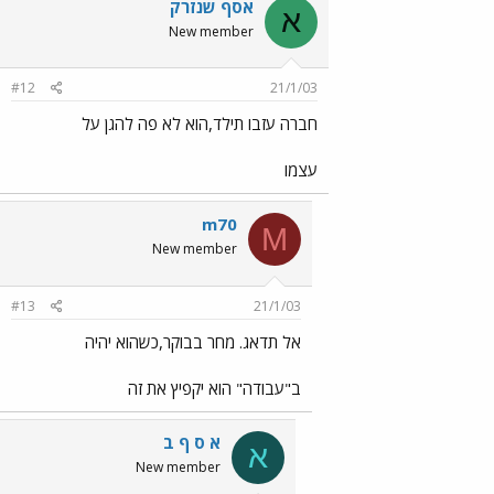
אסף שנזרק
א
New member
#12
21/1/03
חברה עזבו תילד,הוא לא פה להגן על
עצמו
m70
M
New member
#13
21/1/03
אל תדאג. מחר בבוקר,כשהוא יהיה
ב"עבודה" הוא יקפיץ את זה
א ס ף ב
א
New member