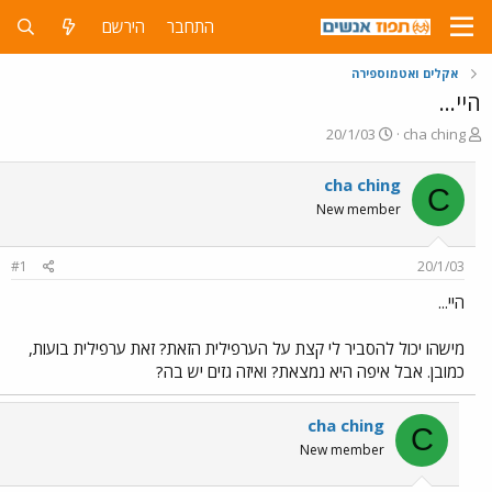
התחבר
הירשם
אקלים ואטמוספירה
היי...
פ
פ
20/1/03
cha ching
ו
ו
ת
ר
cha ching
C
ח
ס
New member
ה
ם
נ
ב
ו
ת
#1
20/1/03
ש
א
א
ר
היי...
י
ך
מישהו יכול להסביר לי קצת על הערפילית הזאת? זאת ערפילית בועות,
כמובן. אבל איפה היא נמצאת? ואיזה גזים יש בה?
cha ching
C
New member