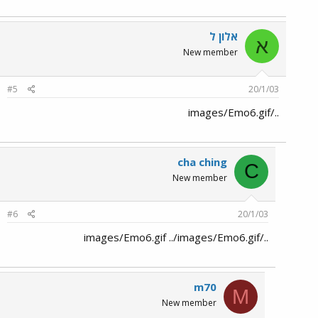
אלון ל
א
New member
#5
20/1/03
../images/Emo6.gif
cha ching
C
New member
#6
20/1/03
../images/Emo6.gif ../images/Emo6.gif
m70
M
New member