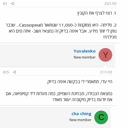
#2
20/1/03
1. רצוי לצרף את הקובץ
2. סליחה- היא ממוקמת כ-11,000 שנותאור מCassiopeia... שכבר
נותן לי יותר מידע.. אבל איפה בדיוק זה נמצא? ושוב- איזה גזים היא
מכילה?!
Yuvalenko
Y
New member
#25
21/1/03
היי עדי, תתאמרי לי בבקשה איפה בדיוק
נמצאת הנבולה, מבחינת השמיים, כמה מעלות ליד קסיופיאה, אם
את יודעת בדיוק מיקום זה יעזור מאוד!
cha ching
C
New member