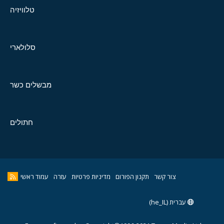
טלוויזיה
סלולארי
מבשלים כשר
חתולים
צור קשר
תקנון הפורום
מדיניות פרטיות
עזרה
עמוד ראשי
עברית (he_IL)