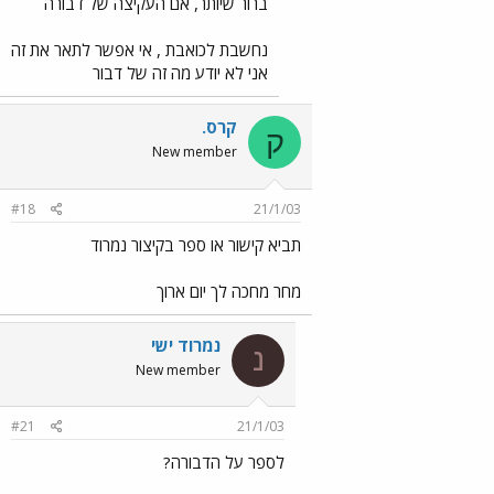
ברור שיותר, אם העקיצה של דבורה
נחשבת לכואבת , אי אפשר לתאר את זה
אני לא יודע מה זה של דבור
קרס.
ק
New member
#18
21/1/03
תביא קישור או ספר בקיצור נמרוד
מחר מחכה לך יום ארוך
נמרוד ישי
נ
New member
#21
21/1/03
לספר על הדבורה?