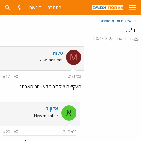
התחבר
הירשם
אקלים ואטמוספירה
היי...
פ
פ
20/1/03
cha ching
ו
ו
ת
ר
m70
M
ח
ס
New member
ה
ם
נ
ב
ו
ת
#17
21/1/03
ש
א
א
ר
העקיצה של דבור לא יותר כואבת?
י
ך
אלון ל
א
New member
#20
21/1/03