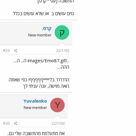
התשובה [עפ"י קרס]
גזים עושים ב
או שלא עושים בכלל
קרס.
ק
New member
#29
22/1/03
../images/Emo87.gif ה... ה....
ההה....
הררררר בליייייייףףףףף! כפי שאתה
רואה מוישה, ענה עניתי לך
Yuvalenko
Y
New member
#30
22/1/03
את מתעלמת מהתשובה שלי גם..