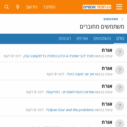
התחבר
הירשם
משתמשים
משתמשים מחוברים
כולם
משתמשים
אורחים
רובוטים
אורח
צופה בנושא
מזכיר לגבי אופציה 4 כרגע נסחרת בדיסקאונט ענק
לפני 8 דקות
אורח
צופה בנושא
איך אני משנה כינוי?
לפני 8 דקות
אורח
צופה בנושא
אפרופו ביטוח לאופניים - התייעצות
לפני 8 דקות
אורח
צופה בנושא
Ulpan Giur and the problems?
לפני 8 דקות
אורח