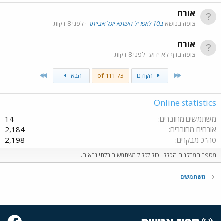
אורח
צופה בנושא
ב10 לאפריל השתא יוכל אבייתר
לפני 8 דקות
אורח
צופה בדף לא ידוע
לפני 8 דקות
Last
First
הקודם
73 of 111
הבא
Online statistics
משתמשים מחוברים
14
אורחים מחוברים
2,184
סה"כ מבקרים
2,198
מספר המבקרים הכללי יכול לכלול משתמשים בלתי נראים.
משתמשים