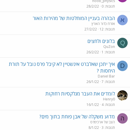
noob_physics
תגובות
0
28/2/22
הבהרה בעניין המוחלטות של מהירות האור
א
אזרח כדור הארץ
תגובות
12
27/2/22
בלונים ולחצים
Q
QuZon
תגובות
1
26/2/22
איך יתכן שאלברט אינשטיין לא קיבל פרס נובל על תורת
D
היחסות ?
DanieI Bar
תגובות
7
26/1/22
לומדים את העבר מגלקסיות רחוקות
Henry0
תגובות
4
16/1/22
מדוע משקלה של אבן פוחת בתוך מים?
ה
הצב של ארכימדס
תגובות
3
8/1/22