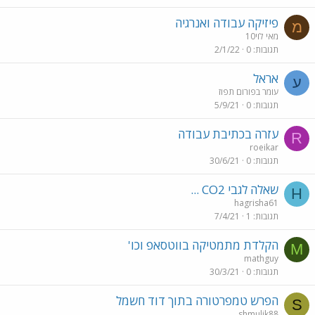
פיזיקה עבודה ואנרגיה
מ
מאי לוי10
תגובות
0
2/1/22
אראל
ע
עומר בפורום תפוז
תגובות
0
5/9/21
עזרה בכתיבת עבודה
R
roeikar
תגובות
0
30/6/21
שאלה לגבי CO2 ...
H
hagrisha61
תגובות
1
7/4/21
הקלדת מתמטיקה בווטסאפ וכו'
M
mathguy
תגובות
0
30/3/21
הפרש טמפרטורה בתוך דוד חשמל
S
shmulik88