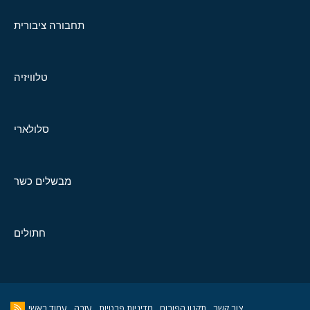
תחבורה ציבורית
טלוויזיה
סלולארי
מבשלים כשר
חתולים
צור קשר
תקנון הפורום
מדיניות פרטיות
עזרה
עמוד ראשי