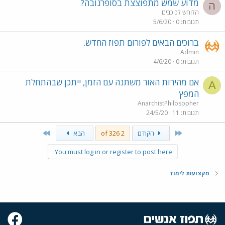
מדוע שמש מתפוצצת בסופרנובה?
ה
הלוחש לכוכבים
תגובות
0
5/6/20
ברוכים הבאים לפורום תפוז החדש.
Admin
תגובות
0
4/6/20
אם מהירות האור משתנה עם הזמן, ייתכן שבהתחלת
A
המפץ
AnarchistPhilosopher
תגובות
11
24/5/20
Last
First
הקודם
2 of 326
הבא
You must log in or register to post here.
מקצועות לימוד