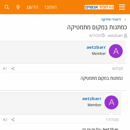
התחבר
הירשם
לימודי פיזיקה
כמתנות במקום מתמטיקה
פ
פ
6/7/20
aetzbarr
ו
ו
ת
ר
aetzbarr
A
ח
ס
Member
ה
ם
נ
ב
ו
ת
#1
6/7/20
ש
א
א
ר
כמתנות במקום מתמטיקה
י
ך
aetzbarr
A
Member
#2
17/7/20
pi pi pi by Aetzbar