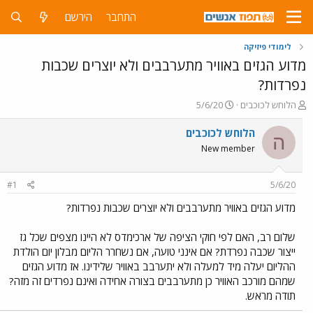
התחבר
הירשם
לימודי פיזיקה
מדוע הגזים באוויר מתערבבים ולא יוצרים שכבות
נפרדות?
פ
פ
הלוחש לכוכבים
5/6/20
ו
ו
ת
ר
הלוחש לכוכבים
ה
ח
ס
New member
ה
ם
נ
ב
ו
ת
#1
5/6/20
ש
א
א
ר
מדוע הגזים באוויר מתערבבים ולא יוצרים שכבות נפרדות?
י
ך
שלום רב, האם לפי חוקי הציפה של ארכימדס לא היינו מצפים שכל גז
ייצור שכבה נפרדת? אם אינני טועה, אם נשחרר הליום מבלון יום הולדת
ההליום יעלה מיד למעלה ולא יתערבב באוויר שלידינו. אז מדוע הגזים
שמהם מורכב האוויר כן מתערבבים בצורה אחידה ואינם נפרדים זה מזה?
תודה מראש.