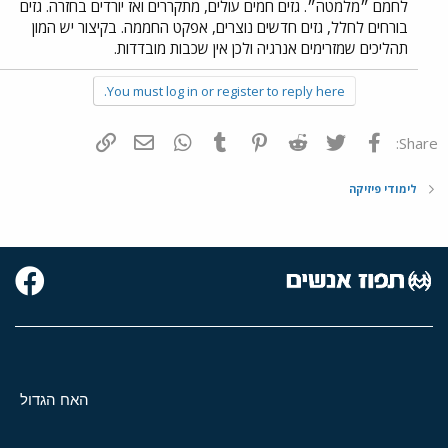
לחמם ״מלמטה״. גזים חמים עולים, מתקררים ואז יורדים בחזרה. גזים
בורחים לחלל, גזים חדשים נוצרים, אפקט החממה. בקיצור יש המון
תהליכים שמזרימים אנרגיה ולכן אין שכבות מובדדות.
You must log in or register to reply here.
פייסבוק
Twitter
Reddit
Pinterest
Tumblr
WhatsApp
דואר אלקטרוני
הוסף קישור
Share:
לימודי פיזיקה
האח הגדול