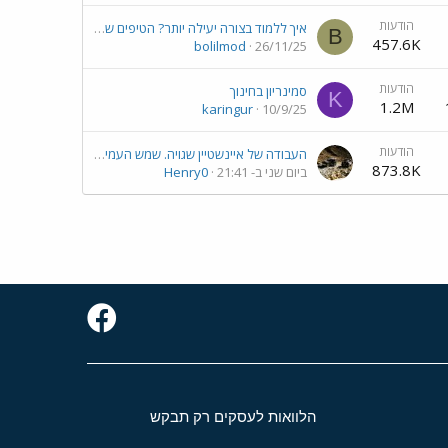
הודעות
איך ללמוד בצורה יעילה יותר? הטיפים שיעזרו לכל תלמיד להתקדם מהר (כולל כלים פרקטיים)
B
457.6K
bolilmod
26/11/25
הודעות
סמינריון בחינוך
K
1.2M
karingur
10/9/25
הודעות
העבודה של איינשטיין שגויה. שמש העמים, הגאון הענק, מסביר ומדגים באמצעות שלוש הוכחות פילוסופיות-לוגיות מבוססות עיקרון תערו של אוקאם.
873.8K
ביום שני ב- 21:41
Henry0
הלוואות לעסקים רק תבקש