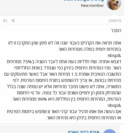
New member
#2
24/6/16
הסבר
אתה תראה את הקרניים כעבור שנה וזה לא סימן שהן התקרבו זו לזו
במהירות יחסית כפולה ממהירות האור.
&nbsp
דוגמא אחרת: שתי חלליות נעות אחת לעבר השניה ב75% ממהירות
האור. מהי המהירות היחסית ביניהן כפי שנמדד באחת החלליות?
התשובה הנאיבית אומרת 1.5 מהירות האור אבל כאשר מתעסקים עם
מהירויות גבוהות, אז צריך להשתמש בתורת היחסות הפרטית. לפי
התאוריה, אתה לא פשוט מחבר מהירויות אלא יש נוסחה שונה בגלל
שהמרחק והזמן הן יחסיים ושונים עבור כל צופה. על פי היחסות
הפרטית, המהירות היחסית בין החלליות היא 96% ממהירות האור.
&nbsp
אם נעשה את אותו תרגיל עבור קרני האור ונשתמש ביחסות הפרטית
אז המהירות היחסית ביניהן היא מהירות האור.
אזרח כדור הארץ