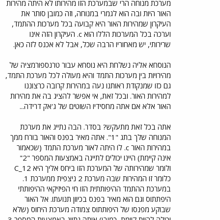
מערכת מנוחה הרי שבמערכת הזו מהירותו לא היתה מהירות
האור היות ובה הוא לגמרי במנוחה, וזה כמובן סותר את
העיקרון שמהירות האור היא קבועה בכל מערכות ההתמד,
וערכה בכל המערכות הללו הוא c. העיקרון הזה אינו
שרירותי, יש מאחוריו הרבה שכל, אבל לא אכנס לזה כאן.
הנוסחא אליה נשלחת היא נוסחא עבור טרנספורמציה של
מהירויות בין מערכות התמד והיא מעולה לכל מערכת התמד,
גם כזו שמנקודת ראותנו נעה במהירות קרובה כרצוננו
למהירות האור. ובכל זאת, אי אפשר להציג בה את מהירות
האור אלא אם אתה מחסידיו השוטים של ג'אק דרידה...
אתה בכל זאת מתעקש? בסדר. הבה נתייג את מערכת
המנוחה שלך בתג "1". אתה מאיר בפנס והאור בורח ממך
במהירות האור c. לו היתה לאור מערכת התמד (שכאמור
אינה קיימת) היינו יכולים לתייגה באמצעות המספר "2"
ולומר שמהירותה של המערכת הזו ביחס אליך היא C_12
כלומר זו המהירות שבה מערכת 2 ניצפית ממערכת 1.
במערכת ההתמד ההיפותתית הזו חי הפיזיקאי ההיפותתי
היפתתוס וגם הוא מאיר בפנס בכיוון תנועתו. אל האור
שבוקע מפנסו של היפותתוס צמודה מערכת היחוס (שלא
יכולה להיות קיימת, כמובן) אותה נתייג באמצעות המספר 3.