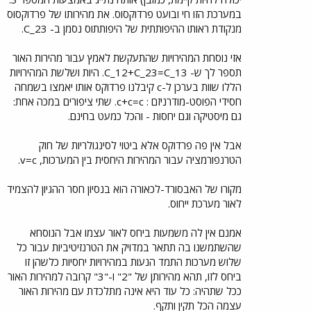
במערכת הזו חי ובועט פרדוקסוס. את מהירותו של פרדוקסוס
מנקודת ראותו ההיפותתית של היפותתוס נסמן ב- C_23.
אזי נוסחת המהירויות שהתעקשת לאמץ עבור מהירות האור
תספר לך ש- C_12+C_23=C_13. היות ושלשת המהירויות
הללו שוות בערכן ל-c קיבלנו פרדוקס אותו יאמצו בשמחה
חסידי הפוסט-מודרניזם : c+c=c. שתי ציפורים במכה אחת:
גם מיסטיקה וגם יחסות - והכל כמעט בחינם.
אבל אין פה פרדוקס אלא ביטוי לסינגולריות של חוק
הטרנפורמציה עבור המהירות היחסית בין המערכות, v=c.
מקורו של האבסורד-לכאורה הוא בנסיון חסר ההגיון להצמיד
לאור מערכת ייחוס.
אמנם אין לה משמעות ביחס לאור עצמו אבל הנוסחא
שהשתמשנו בה תתאר במדויק את הטרנזיטיביות עבור כל
שלוש מערכות התמד הנעות במהירויות יחסיות כלשהן זו
ביחס לזו, תהא מהירותן של "2" ו-"3" קרובה למהירות האור
ככל שתהיה: כל עוד היא אינה מתלכדת עם מהירות האור
עצמה הכל תקין ותקף.