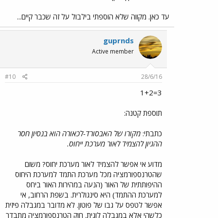
עד כאן. מקווה שלא הוספתי בילבול על זה שכבר קיים...
guprnds
Active member
#10
28/6/16
3=1+2
תוספת קטנה:
כתבתי:
מקורו של האבסורד-לכאורה הוא בנסיון חסר
ההגיון להצמיד לאור מערכת ייחוס.
מדוע אי אפשר להצמיד לאור מערכת יחוס? משום
שהטרנספורמציה מכל מערכת התמד למערכת היחוס
ההיפותתית של האור (הנעה במהירות האור ביחס
למערכת ההתמד) היא סינגולרית. בשפת הרחוב, אי
אפשר לטפס על גבו של פוטון. לא מדובר במגבלה פיזית
כלשהי אלא במגבלה לוגית. חוק הטרנספורמציה מתבדר