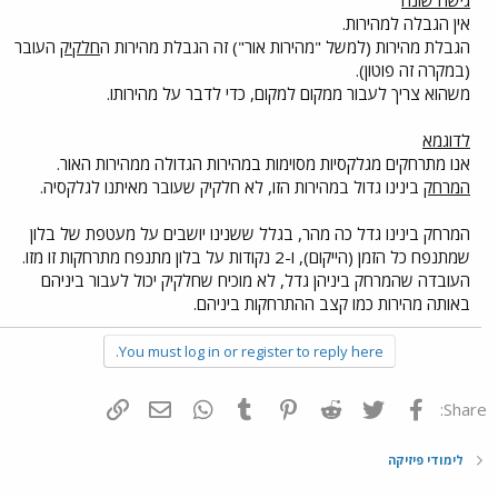
גישה שונה
אין הגבלה למהירות.
הגבלת מהירות (למשל "מהירות אור") זה הגבלת מהירות ה
חלקיק
העובר
(במקרה זה פוטון).
משהוא צריך לעבור ממקום למקום, כדי לדבר על מהירותו.
לדוגמא
אנו מתרחקים מגלקסיות מסוימות במהירות הגדולה ממהירות האור.
המרחק
בינינו גדול במהירות הזו, לא חלקיק שעובר מאיתנו לגלקסיה.
המרחק בינינו גדל כה מהר, בגלל ששנינו יושבים על מעטפת של בלון
שמתנפח כל הזמן (הייקום), ו-2 נקודות על בלון מתנפח מתרחקות זו מזו.
העובדה שהמרחק ביניהן גדל, לא מוכיח שחלקיק יכול לעבור ביניהם
באותה מהירות כמו קצב ההתרחקות ביניהם.
You must log in or register to reply here.
פייסבוק
Twitter
Reddit
Pinterest
Tumblr
WhatsApp
דואר אלקטרוני
הוסף קישור
Share:
לימודי פיזיקה