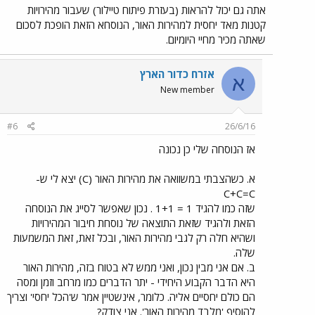
אתה גם יכול להראות (בעזרת פיתוח טיילור) שעבור מהירויות
קטנות מאד יחסית למהירות האור, הנוסחא הזאת הופכת לסכום
שאתה מכיר מחיי היומיום.
אזרח כדור הארץ
א
New member
#6
26/6/16
אז הנוסחה שלי כן נכונה
א. כשהצבתי במשוואה את מהירות האור (C) יצא לי ש-
C+C=C
שזה כמו להגיד 1 = 1+1 . נכון שאפשר לסייג את הנוסחה
הזאת ולהגיד שזאת התוצאה של נוסחת חיבור המהירויות
ושהיא חלה רק לגבי מהירות האור, ובכל זאת, זאת המשמעות
שלה.
ב. אם אני מבין נכון, ואני ממש לא בטוח בזה, מהירות האור
היא הדבר הקבוע היחידי - יתר הדברים כמו מרחב וזמן ומסה
הם כולם יחסיים אליה. כלומר, אינשטיין אמר ש'הכל יחסי' וצריך
להוסיף 'מלבד מהירות האור'. אני צודק?