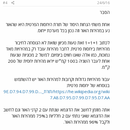
#4
24/6/16
הסבר
אחת משתי הנחות היסוד של תורת היחסות הפרטית היא שהאור
נע במהירות האור וזה נכון בכל מערכת ייחוס.
לכתוב 1+1=1 זאת טעות מכיוון שזאת לא הנוסחה לחיבור
מהירויות ביחסות פרטית. לחבר מהירות עובד רק במהירויות מאד
נמוכות, כמו אלה שאנו חווים ביומיום. למשל 2 מכוניות שנעות
אחת לעבר השניה ב100 קמ״ש ייראו מהירות יחסית של 200
ק״מ.
עבור מהירויות גדולות וקרובות למהירות האור יש להשתמש
בנוסחא של יחסות פרטית:
https://he.wikipedia.org/wiki/תורת_....9E.D7.94.D7.99.D
7.A8.D7.95.D7.99.D7.95.D7.AA
אתה מוזמן לחשב את הדוגמא שנתת עם 2 קרני האור וגם לחשב
את הדוגמא שאני נתתי עם 2 חלליות ב75% ממהירות האור
ולקבל 96% ממהירות האור.