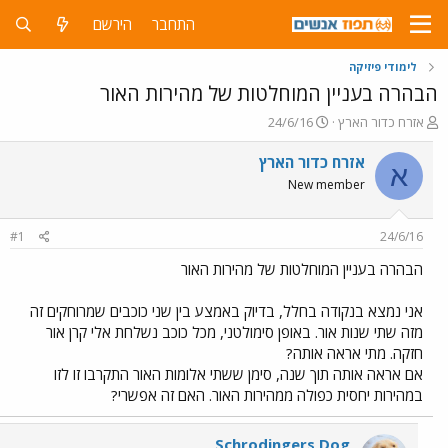
התחבר
הירשם
לימודי פיזיקה
הבהרה בעניין המוחלטות של מהירות האור
פ
פ
אזרח כדור הארץ
24/6/16
ו
ו
ת
ר
אזרח כדור הארץ
א
ח
ס
New member
ה
ם
נ
ב
ו
ת
#1
24/6/16
ש
א
א
ר
הבהרה בעניין המוחלטות של מהירות האור
י
ך
אני נמצא בנקודה בחלל, בדיוק באמצע בין שני כוכבים שמרוחקים זה
מזה שתי שנות אור. באופן סימולטני, מכל כוכב נשלחת אלי קרן אור
חזקה. מתי אראה אותה?
אם אראה אותה תוך שנה, סימן ששתי אלומות האור התקרבו זו לזו
במהירות יחסית כפולה ממהירות האור. האם זה אפשרי?
Schrodingers Dog