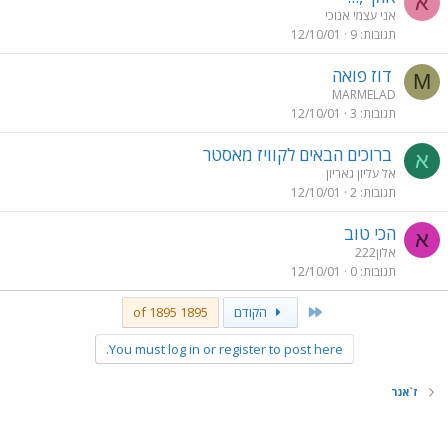
א
אני עצמי אנוכי
תגובות
9
12/10/01
דוז פואה
M
MARMELAD
תגובות
3
12/10/01
ברוכים הבאים לקוויז מאסטר
א
אל עליון גאריון
תגובות
2
12/10/01
הכי טוב
א
אלון222
תגובות
0
12/10/01
First
הקודם
1895 of 1895
You must log in or register to post here.
ז`אנר