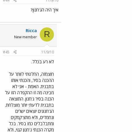
#44
11/9/10
איך היה הג'חנון?
Ricca
R
New member
#45
11/9/10
לא רע בכלל.
חוצמזה, החלטתי לוותר על
ההכנה בסיר, והכנתי אותו
בתבנית. האמת - אני לא
מבינה מה זו ההקפדה הזו על
הכנה בסיר ג'חנון. התוצאה
בתבנית לדעתי יותר מוצלחת.
הג'חנונים יוצאים ישרים
ונחמדים, ולא מתצ'קמקים
ומתבלבלים כמו בסיר. בכל
מקרה הכנתי ג'חנון קנוי, ולא