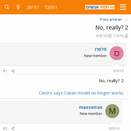
התחבר
הירשם
ישראלים בחו"ל
No, really? 2
פ
פ
סלסרו
9/9/10
ו
ו
ת
ר
סלסרו
ס
ח
ס
New member
ה
ם
נ
ב
ו
ת
#1
9/9/10
ש
א
א
ר
No, really? 2
י
ך
Castro says Cuban model no longer works
maozeitan
M
New member
#2
9/9/10