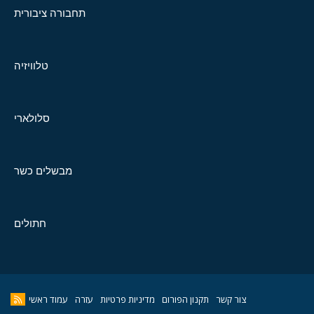
תחבורה ציבורית
טלוויזיה
סלולארי
מבשלים כשר
חתולים
צור קשר
תקנון הפורום
מדיניות פרטיות
עזרה
עמוד ראשי