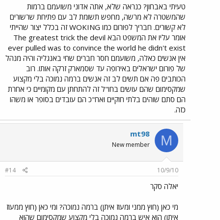
טעיתי באבחון? כנראה שלא, אתה אדוני משועמם ברמות
שהמשטרה לא מרשה, מחפש תשומת לב עם פתיחת שרשורים
לא קשורים. חבריך לפורום כמו WOKING זה בכלל יצור שהייתי
אומר עליו את המשפט הבא The greatest trick the devil
ever pulled was to convince the world he didn't exist
אין אנשים כאלה, משועמם חסר חברים שחי באנגליה והיה מנהל
של פורום ישראלים באירופה עד שסמארק זרקה אותו. רוב
הכותבים פה אם תשים לב זה אנשים ברמה נמוכה בלי מקצוע
שמקסימום שהם עושים בחו"ל זה להתחתן עם מקומיים כי אחרת
הם סתם שוהים בלתי חוקיים ואח"כ הם עובדים בסופר או משהו
כזה.
mt98
M
New member
#14
10/9/10
יאלה סקר
מי כאן (חוץ ממני ומעוז איתן) ברמה נמוכה? ומי כאן (חוץ ממעוז
איתן) הוא איש ברמה נמוכה בלי מקצוע שמקסימום שהוא