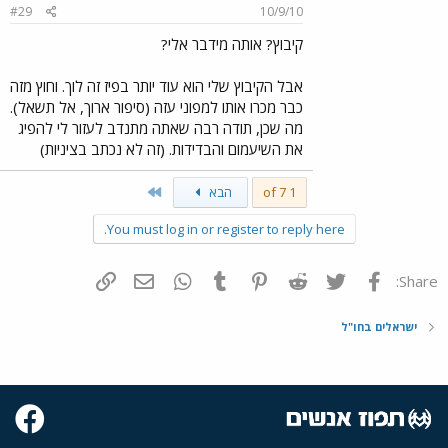
#29
10/9/10
קיבוץ? אותה מידבר אלי?
אבל הקיבוץ שלי הוא עוד יותר בפיז זה לוך. וחוץ מזה
כבר מכרו אותו למפוני עזה (סיפור ארוך, אל תשאל).
מה שכן, תודה רבה שאתה מתנדב לעזור לי להפיג
את השיעמום והבדידות. (זה לא נכתב בציניות)
Last
1 of 7
הבא
You must log in or register to reply here.
פייסבוק
Twitter
Reddit
Pinterest
Tumblr
WhatsApp
דואר אלקטרוני
הוסף קישור
Share:
ישראלים בחו"ל