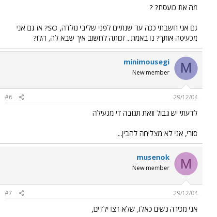
מה את כועסת? ?
גם אני חשבתי ככה עד שנתיים לפני שליבי נולדה, SO? אז גם אני
מכעיסה אותך? נו באמת... זכותה לחשוב איך שבא לה, הלו?
minimousegi
M
New member
#6
29/12/04
לדעתי יש גבול וזאת תגובה די מגעילה
סורי, אני לא מצליחה להבין...
musenok
M
New member
#7
29/12/04
אני מכירה נשים כאלו, שלא רצו ילדים,