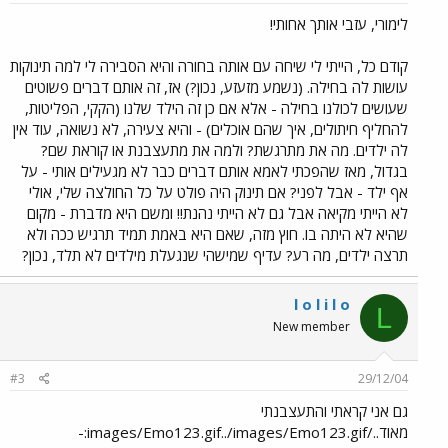
לימורי, עזבי אותך אחותי!
קודם כל, הייתי לי שיחה עם אותה בחורה והיא הסבירה לי למה תינוקות
עושות לה בחילה. (נשמע מזעזע, נכון?) אז, זה אותם דברים פשוטים
שעושים לכולנו בחילה - אלא אם כן זה הילד שלנו (הקקי, הפליטות,
להחליף חיתולים, איך שהם אוכלים) - והיא צעירה, לא נשואה, עוד אין
לה ילדים. מה את מתרגשת? ולמה את מתעצבנת או קוראת שם?
בגדול, מאז שהפכתי לאמא אותם דברים כבר לא מגעילים אותי - על
אף ילד - אבל לפני? אם תינוק היה פולט על כל החולצה שלי, אולי
לא הייתי מקיאה אבל גם לא הייתי נהנת!! ומשם היא מדברת - מקום
שהיא לא היתה בו. חוץ מזה, שאם היא באמת תמיד תרגיש ככה ולא
תרצה ילדים, מה רע? עדיף שמישהי שנגעלת מילדים לא תלד, נכון?
l o l i l o
L
New member
#3
29/12/04
גם אני קראתי והתעצבנתי
מאוד../images/Emo123.gif../images/Emo123.gif:-