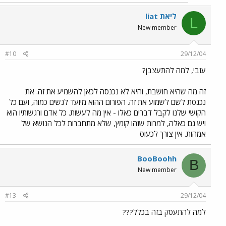
liat ליאת
L
New member
#10
29/12/04
עזבי, למה להתעצבן?
זה מה שהיא חושבת, והיא לא נכנסה לכאן להשמיע את זה. את
נכנסת לשם לשמוע את זה. הפורום ההוא מיועד לנשים כמוה, ועם כל
הקושי שלנו לקבל דברים כאלו - אין מה לעשות. כל אדם ורגשותיו הוא
ויש גם כאלה, למרות שזהו קומץ, שלא מתחברות לכל הנושא של
אמהות. אין צורך לכעוס
BooBoohh
B
New member
#13
29/12/04
למה להתעסק בזה בכלל???