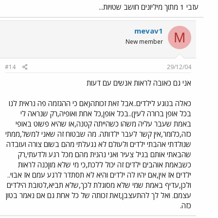
עזבי 1 מתוך מיליונים חושב שטויות...
mevav1
M
New member
#14
29/12/04
אני גם כאובה לראות אנשים עם דעות
כאלה בנוגע לילדים..אבל זאת זכותה(אם כי ההגזמה פה נראית לנו
בכל אופן ברורה לעין)..בכל אופן,כל אחת ואופיה,רק שנראה לי
באמת שעבר עליה משהו כשהייתה קטנה,או שהיא פשוט באופי
כזה,כלומר,אין קשר לעבר ילדותה. מה שבטוח זה שאני למשל,ממתי
שנולדתי אהבתי ילדים ולעולם לא נגעלתי מהם בשום צורה ועובדה
שהבאתי אותם בגיל צעיר ואני נהנית מהם מכל רגע ולדעתי,רק
כשבאמת אוהבים ילדים זה יכול ללכת,כי מי שלא מוןכנה לראות
ילדים אז אין,אם יהיו לה ילדים והיא לא תסתדר לרגע עמם אז אבוי..
ולכן,עדיף באמת שמי שלא מסוגלת לכך,שלא תביא,לטובת הילדים
עצמם. ואל לך להתעצבן,זאת זכותה של כל אחת גם אם נאמר בטון
כזה.