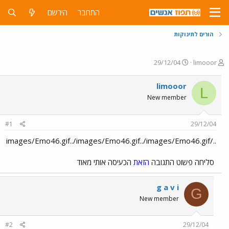
התחבר
הירשם
הורים לתינוקות
פ
פ
29/12/04
limooor
ו
ו
ת
ר
limooor
L
ח
ס
New member
ה
ם
נ
ב
ו
ת
#1
29/12/04
ש
א
א
ר
../images/Emo46.gif../images/Emo46.gif../images/Emo46.gif
י
ך
סליחה פשוט התגובה
הזאת
הכעיסה אותי מאוד
g a v i
G
New member
#2
29/12/04