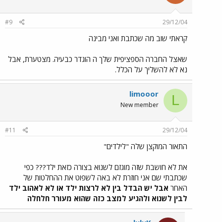
#9
29/12/04
קראתי שוב מה שכתבת ואני מבינה
שאצל החברה הספציפית שלך ה הוגדר כבעיה. מצטערת, אבל
נא לא להשליך על הכלל.
limooor
L
New member
#11
29/12/04
התאור המוקצן שלה "לילדים"
את לא חושבת שזה מוגזם לשנוא בצורה כזאת ילד??? כפי
שכתבתי שם אני חוזרת לא באה לשפוט את ההחלטות של
האחר
אבל יש הבדל בין לא לרצות ילד או לא לאהוב ילד
לבין לשנוא ולהגיע למצב כזה שהוא מעורר חלחלה