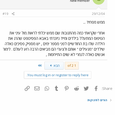
New member
#19
29/12/04
ממש מפחיד ...
אחרי שקראתי כמה מהתגובות שם ממש יכלתי לראות מול עיני את
הטיפוס המתעלל בילדים ומייד ניזכרתי באבא הפסיכופט שהרג את
הילדה שלו בת החודשיים לפני מספר ימים , יש מספיק פסיכים כאלה
שילדים "מגעילים " אותם ולצערי הם מביאים הרבה רוע לעולם . לימור
אנשים כאלה לגמרי לא שוים התייחסות ,
Last
1 of 2
הבא
You must log in or register to reply here.
פייסבוק
Twitter
Reddit
Pinterest
Tumblr
WhatsApp
דואר אלקטרוני
הוסף קישור
Share:
הורים לתינוקות