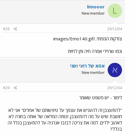
limooor
L
New member
#28
29/12/04
צודקות הגזמתי../images/Emo140.gif
וכמו שהיידי אמרה חיה ותן לחיות
אמא של רועי ושני
א
New member
#29
29/12/04
לימור - יש משפט שאומר
"להתעצבן זה להעניש את עצמך על טיפשותם של אחרים" אני לא
חושבת שיש על מה להתעצבן. זכותה המלאה של אותה בחורה לא
לאהוב ילדים. למה את צריכה לבזבז אנרגיה על להתעצבן בגלל זה
בכלל?