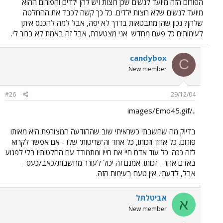
הפורום הזה מיועד לנשים שכן רוצות ויש להן ילדים והפורום ההוא
מיועד לנשים שלא רוצות ילדים. כל כך קשה לכבד את ההחלטה
שלהן? נכון שהן מתבטאות בדרך לא יפה, אבל למה להכנס איתן
לעימותים כל פעם מחדש
אני מצטערת, אבל זה באמת לא ברור לי.
candybox
C
New member
#26
29/12/04
../images/Emo45.gif
בדיוק מה שחשבתי כשראיתי שוב שההודעה המצורפת היא מאותו
פורום. כל אחד וזכותו, כל אחד וה'שריטות' שלו - אם אפשר לקרוא
לזה ככה. כל עוד אדם חיי את חייו ומתמודד עם החלטותיו בלי לפגוע
באדם אחר - זכותו. אמנם זה יכול לעורר מחשבות/כאב/כעס -
אבל, לדעתי, אין טעם בעימות הזה.
אביטלתל
א
New member