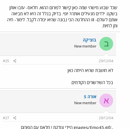
שכל שבוע מישהי שמה כאן קישור לפורום ההוא. חלאס- עזבו אותן
בשקט. ילדים מגעילים אותה? יופי. בדיוק בגלל זה היא לא מביאה
אותם לעולם- וזו ההחלטה הכי נבונה שהיא יכולה לקבל. לימור- חיה
ותן לחיות.
בוציקה
ב
New member
#25
29/12/04
לא חושבת שהיא הייתה כאן
בכל השירשורים הקודמים.
אורה S
א
New member
#27
29/12/04
../images/Emo45.gif היידי צודקת ! חלאס עם הפורום