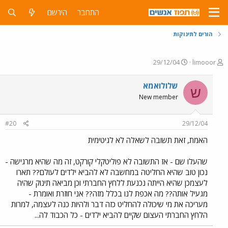
התחבר
הירשם
הורים לתינוקות
פ
פ
29/12/04
limooor
ו
ו
ת
ר
שלולואמא
ש
ח
ס
New member
ה
ם
נ
ב
ו
ת
#20
29/12/04
ש
א
א
ר
האמת, זאת תשובה לשאלה לא לגיטימית
י
ך
שהעלו שם - אז התשובה לא פוליטקלי קורקט, זה מה שהיא מרגישה -
נכון טוב שהיא החליטה במחשבה לא להביא ילדים לעולם?? תארו
לעצמכן שהיא הייתה נכנעת ללחץ החברתי וכן מביאה תינוק שהיה
מגעיל אותה?? מה אכפת לנו בכלל מזה?? אני חוזרת ואומרת -
מעריכה את מי שיכולה להחליט כזה דבר ולהיות כנה לעצמה, למרות
הלחץ החברתי העצום שקיים להביא ילדים - כל הכבוד לה...