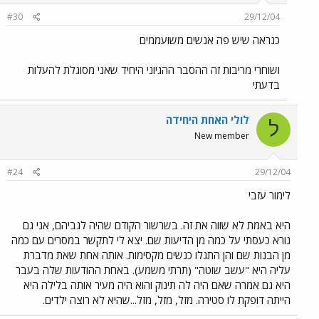
#30
29/12/04
כנראה שיש פה אנשים משועממים
ושוחרי מריבות זה ההסבר ההגיוני היחיד שאני מסוגלת להעלות
בדעתי
לולי האחת היחידה
ל
New member
#24
29/12/04
לימור עזבי
היא באמת לא שווה את זה. בשרשור הקודם שהיה לגביהם, אני גם
נורא כעסתי על כמה מן הדיעות שם. יצא לי לתקשר במסרים עם כמה
מן הבנות שם והן התגלו כנשים מקסימות. אותה אחת שאת מדברת
עליה היא "עשב שוטה" (תרתי משמע). באחת ההודעות שלה בעבר
היא גם אמרה שאם היה לה תינוק והוא היה מעיר אותה בלילה היא
הייתה דופקת לו סטירה. מזל, מזל, מזל...שהיא לא רוצה ילדים.