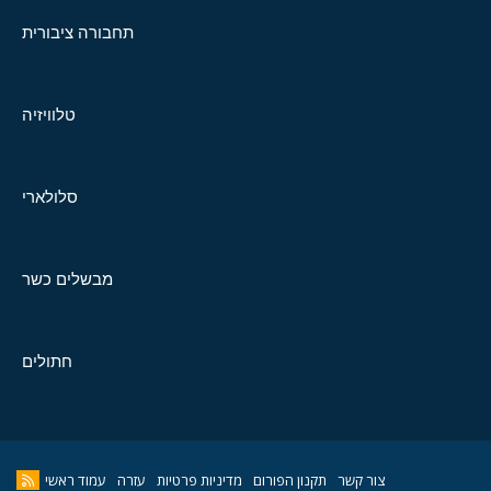
תחבורה ציבורית
טלוויזיה
סלולארי
מבשלים כשר
חתולים
צור קשר
תקנון הפורום
מדיניות פרטיות
עזרה
עמוד ראשי