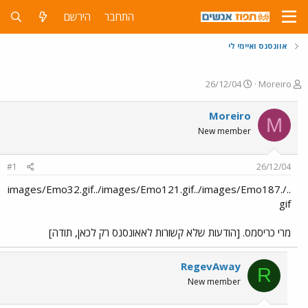
התחבר
הירשם
אוונסנס ואיימי לי
פ
פ
26/12/04
Moreiro
ו
ו
ת
ר
Moreiro
M
ח
ס
New member
ה
ם
נ
ב
ו
ת
#1
26/12/04
ש
א
א
ר
../images/Emo32.gif../images/Emo121.gif../images/Emo187.
י
gif
ך
מרי כריסמס. [הודעות שלא קשורות לאאונסנס רק לכאן, תודה]
RegevAway
R
New member