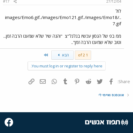
#17
27/12/04
לול
../images/Emo6.gif../images/Emo121.gif../images/Emo18
7.gif
ממ בפ של הנסון עכשיו בגלגל"צ
"והנה שיר שלא שמענו הרבה זמן...
וטוב שלא שמענו הרבה זמן"..
Last
1 of 2
הבא
You must log in or register to reply here.
פייסבוק
Twitter
Reddit
Pinterest
Tumblr
WhatsApp
דואר אלקטרוני
הוסף קישור
Share:
אוונסנס ואיימי לי