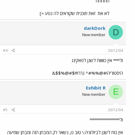
חחחחח
לא את
זאת תוכנית שקוראים לה נטע =]
darkDork
D
New member
#4
26/12/04
ולייייייי אין כוווווח לשנן לפאקינג
היסטוריה!#@%%#^ גרר!!!!$#@%$$&
Exhibit R
E
New member
#5
26/12/04
ולייייייייייייייייייייייייייייייייי
אין כוח לשנן לביולוגיה:\ טוב נו, נשאר רק המבחן הזה ומבחן שמיעה