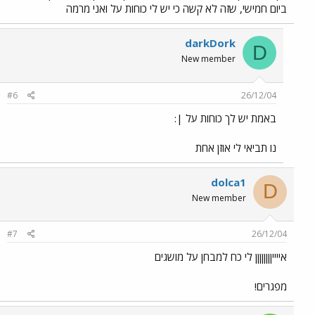
ביום חמישי, שזה לא קשה כי יש לי כוחות על ואני מרמה
darkDork
D
New member
#6
26/12/04
באמת יש לך כוחות על |:
נו תביאי לי אוזן אחת
dolca1
D
New member
#7
26/12/04
אייייןןןןןןןן לי כח למבחן על מושגים
מפגרים!