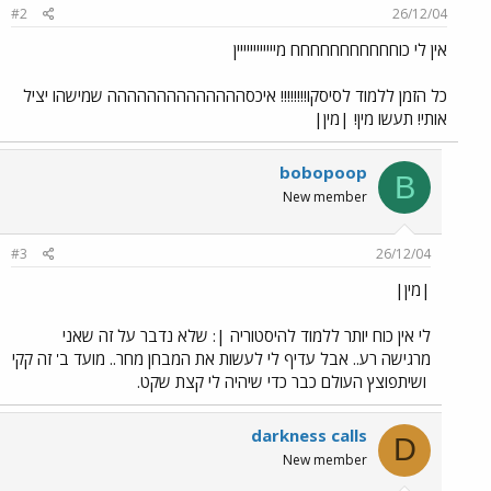
#2
26/12/04
אין לי כוחחחחחחחחחחח מיייייייייייין
כל הזמן ללמוד לסיסקו!!!!!!!! איכסהההההההההההההה שמישהו יציל
אותי! תעשו מין! |מין|
bobopoop
B
New member
#3
26/12/04
|מין|
לי אין כוח יותר ללמוד להיסטוריה |: שלא נדבר על זה שאני
מרגישה רע.. אבל עדיף לי לעשות את המבחן מחר.. מועד ב' זה קקי
ושיתפוצץ העולם כבר כדי שיהיה לי קצת שקט.
darkness calls
D
New member