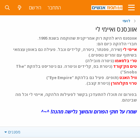
התחבר
הירשם
לועזי
אוונסנס ואיימי לי
אוונסנס היא להקת רוק אמריקנית שהוקמה בשנת 1995.
חברי הלהקה כיום הם:
איימי לי
(שירה, פסנתר, גיטרה, קלידים ונבל. פעילה גם באופן עצמאי
בשיתוף עם זמרים נוספים.)
טרי בלסאמו
(גיטרה מובילה)
טים מק'קורד
(גיטרת בס, קלידים וגיטרה. גם גיטריסט בלהקת "The
Snobs")
וויל האנט
(תופים. פעיל גם בלהקת "Eye Empire")
טרוי מקלוהורן
(גיטרת קצב).
בפורום זה תוכלו להתעדכן בקשר לפעילות הלהקה, איימי לי וכל מה
שבינהם.
שמרו על חוקי הפורום והמשך גלישה מהנה! ^~^
מסננים