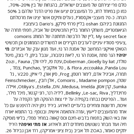
כולם פרי יצירתם של מעצבים ישראלים, בהנחות של בין 20%-70%,
כמו כן במיוחד לחג, כל המעצבים יציעו את פריט הדגל שלהם ב 50%
הנחה. כ-70 מעצבי אקססוריז, נעלים ותיקים אשר יציגו את מרכולתם
המגוונת ביניהם: oshan בליין פרחי סילקון, Dario’s בעיצוביו
הגיאומטריים, משחקי החומר בליין התכשיטים של אביה, חפתי תחרה של
My secret face ,ליין של הלבשה תחתונה של המותג comoiris
,צעיפי סטודיו עיניים לערבים הקרירים או למשרדים הממוזגים וכן תכשיטי
הטאקי ואייקוני המחשב של אסנת הר נוי, ועוד מגוון ענק של אביזרים.
מי
יהיה?
הגר סתת ,אסנת הר נוי, ליאת גינזבורג, ענבל ביתן, לי בונק, מיטל
טולדו, Doberman ,Gioelly by liat,עינת פז, ליהי וולך, Zozi , Fauna
& Flora ,eccoukka ,Panda Lou , טל איזקוביץ' ,Punchao ,צמד ,
תמרה, אביגיל אדם, לימור רוטמן, Frog, סיון אורן, לי אייזן, V220 , גל
שטרן, Comoiris , Madame pompon , אלן רובין, Feinschmecker,
Sumka, קרן אטון, Otiliya's ,Estella ,DN ,Medusa, Imelda, איילה
פרוינדליך, Bellinky ,Le-sac, Riva, לידיה רנר, רוני קנטור, מיכל מילר,
ועוד... הפריטים נבחרו בקפידה על ידי צוות ההפקה תוך הקפדה על
איכות, חדשנות ומחירים בלעדיים לאירוע. ביריד ניתן יהיה להיפגש עם כל
אחד מהמעצבים לייעוץ ,עזרה והתאמה אישית. ובנוסף: בר התומא יארח
את באי השוק בתפוח בדבש-חינם וכוס קאווה במחיר סמלי, בליווי מוסיקה
חיה ועוד מבחר נשנושים מיוחדים לחג ולאירוע.
אז מתי ואיפה?
היריד
יתקיים כאמור, בZOA תל אביב (בית ציוני אמריקה), רח' אבן גבירול 26.