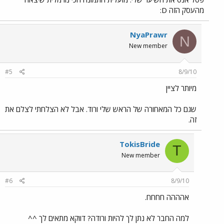
מהעסק הזה D:
NyaPrawr
N
New member
#5
8/9/10
מיותר לציין
שגם כל המאחורה של הראש שלי ורוד. אבל לא הצלחתי לצלם את
זה.
TokisBride
T
New member
#6
8/9/10
אהההה חחחח.
למה החבר לא נתן לך להיות ורודה? דווקא מתאים לך ^^