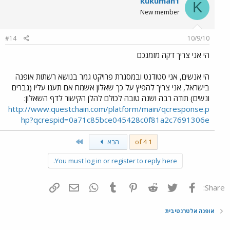
kukuman1
K
New member
#14
10/9/10
הי אני צריך דקה מזמנכם
הי אנשים, אני סטודנט ובמסגרת פרויקט גמר בנושא רשתות אופנה
בישראל, אני צריך להפיץ על כך שאלון אשמח אם תענו עליו (גברים
ונשים) תודה רבה ושנה טובה לכולם להלן הקישור לדף השאלון:
http://www.questchain.com/platform/main/qcresponse.p
hp?qcrespid=0a71c85bce045428c0f81a2c7691306e
Last
1 of 4
הבא
You must log in or register to reply here.
פייסבוק
Twitter
Reddit
Pinterest
Tumblr
WhatsApp
דואר אלקטרוני
הוסף קישור
Share:
אופנה אלטרנטיבית