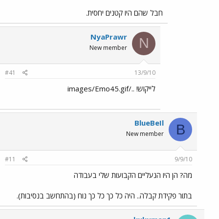
חבל שהם היו קטנים יחסית.
NyaPrawr
N
New member
#41
13/9/10
לייקוש! ../images/Emo45.gif
BlueBeIl
B
New member
#11
9/9/10
מה? הן היו הנעליים הקבועות שלי בעבודה
בתור פקידת קבלה.. היה כל כך כל כך נוח (בהתחשב בנסיבות).