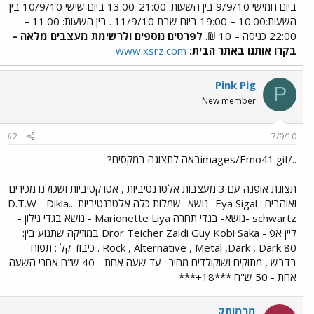
ביום חמישי 9/9/10 בין השעות: 13:00-21:00 ביום שישי 10/9/10 בין
השעות:10:00 – 19:00 ביום שבת 11/9/10 . בין השעות: 11:00 –
22:00 כניסה – 10 ₪.
לפרטים נוספים ולרשימת מעצבים מלאה –
בקרו אותנו באתר הבית:
www.xsrz.com
Pink Pig
P
New member
#2
7/9/10
../images/Emo41.gifבאה לתצוגה במקסים?
תצוגת אופנה עם 3 מעצבות אלטרנטיביות , אטרקטיביות ושכולנו מכירים
ואוהבים : Eya Sigal -נושא- שמלות כלה אלטרנטיביות ...D.T.W - Dikla
schwartz -נושא- בגדי תחרה Marionette Liya - נושא בגדי נילון -
ליין אפ - Dror Teicher Zaidi Guy Kobi Saka במוזיקה שתנוע בין:
Rock , Alternative , Metal ,Dark , Dark 80 . כיבוד קל : תפוח
בדבש , מתוקים ושוקולדים מחיר : עד שעה אחת - 40 ש"ח אחרי השעה
אחת - 50 ש"ח ***18+***
מרמותק