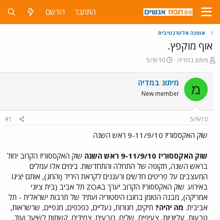
התחבר
הירשם
אופנה אלטרנטיבית
אוף מוקפץ.
פ
פ
מיתוג במדיה
5/9/10
ו
ו
ת
ר
מיתוג במדיה
מ
ח
ס
New member
ה
ם
נ
ב
ו
ת
#1
5/9/10
ש
א
א
ר
שוק האקססוריז 9-11/9/10 ראש השנה
י
ך
שוק האקססוריז 9-11/9/10 ראש השנה
שוק האקססוריז הקרוב יחול
בראש השנה, תקופה של התחלה והתחדשות. בימים אלו עמלים
המעצבים על פריטים חדשים ורעננים לקראת היריד (והחג), אותם יציגו
באירוע. שוק האקססוריז הקרוב יערך בZOA תל אביב (בית ציוני
אמריקה), מבנה הטומן בחובו היסטוריה ועתיד של תרבות ישראלית - תל
אביבית.
מה יהיה?
תיקים, חגורות, נעליים, כפכפים, מגפיים, שרשראות,
טבעות, עליוניות, צעיפים, שלים, כובעים, צמידים, קשתות לשיער ועוד,