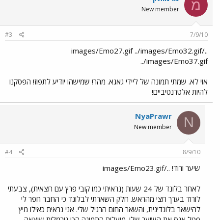
מ
New member
#3
7/9/10
../images/Emo27.gif ../images/Emo32.gif
../images/Emo37.gif
אוי לא. שמתי תמונה של ליידי גאגא. מהר! שמישהו יודיע לתפוז! הפסקנו
להיות אלטרנטיביים!
NyaPrawr
N
New member
#4
8/9/10
שיער ורוד! ../images/Emo23.gif
לאחר בלונד של 24 שעות (נראיתי כמו קובי פרץ עם חצאית), צבעתי
לורוד בערך חצי מהראש. חלק השארתי לבלונד כי החבר חפר לי
להישאר בלונדינית, והשאר החום הרגיל שלי. אני נראית כאילו מיץ
פטל אנס את השיער שלי. מועלית התמונה הכי נורמלית שיצאה