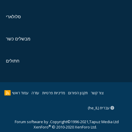
סלולארי
מבשלים כשר
חתולים
צור קשר
תקנון הפורום
מדיניות פרטיות
עזרה
עמוד ראשי
עברית (he_IL)
Forum software by
Copyright©1996-2021,Tapuz Media Ltd.
®
XenForo
© 2010-2020 XenForo Ltd.