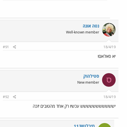
נטה אונה
Well-known member
#91
18/4/19
יא סאלאם!
סטילהוק
ס
New member
#92
18/4/19
יששששששששששש עכשיו רק אחד מהטובים יזכה
מיכלוש113