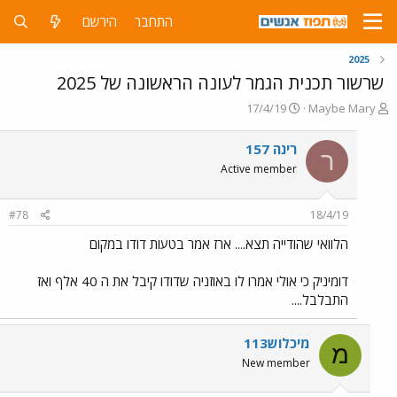
התחבר
הירשם
2025
שרשור תכנית הגמר לעונה הראשונה של 2025
פ
פ
17/4/19
Maybe Mary
ו
ו
ת
ר
רינה 157
ר
ח
ס
Active member
ה
ם
נ
ב
ו
ת
#78
18/4/19
ש
א
א
ר
הלוואי שהודייה תצא.... ארז אמר בטעות דודו במקום
י
ך
דומיניק כי אולי אמרו לו באוזניה שדודו קיבל את ה 40 אלף ואז
התבלבל....
מיכלוש113
מ
New member