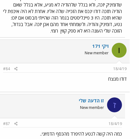
שדומיניק יזכה, ולא בגלל שלהודיה לא מגיע, אלא בגלל שאם
הודיה תזכה דודו ינכס את הזכייה שלה אליו. אחרת לא היה איכפת לי
שהיא תזכה. היו 3 פיינליסטים בגמר הזה שהייתי מבסוט אם יזכו:
נטע, דומיניק והודיה. ולשמחתי אחד מהם אכן יזכה. אבל בגדול,
הזוכה שלי העונה היא לא ספק קווין
רומי.
ויקי 171
ו
New member
#84
18/4/19
דודו מנצח
זו הדעה שלי
ז
New member
#87
18/4/19
כמה היה קשה לנטע להיפרד מהכסף הדמיוני..