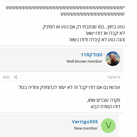
יששששששששששששששששששששששששששששששששששש
ששששששששששששששששששש
נטע בחוץ....כמו שכתבתי רק אם נטע או דומיניק
לא יקבלו אז דודו ישאר
והנה נטע לא קיבלה ודודו נשאר.
הצודקת11
Well-known member
#65
18/4/19
ועכשיו גם אם דודו יקבל זה לא יעזור לו,דומיניק והודיה בכול
מקרה עוברים אותו,
דודו המודח הבא.
Vertigo555
V
New member