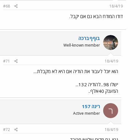
#68
18/4/19
דודו המודח הבא גם אם יקבל.
בוףףברכה
Well-known member
#71
18/4/19
הוא יוכל לעבור את הודיה אם היא לא מקבלת....
ישלו 98...להודיה 132...
המענק 40אלף..
רינה 157
ר
Active member
#72
18/4/19
נכון. גם מקום שלישי מכובד....