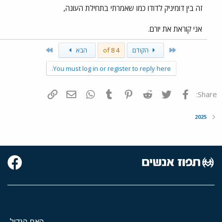
זה בין דומיניק לדודו כמו שאמרתי בתחילת העונה,
אני קוראת את יורם.
Last
First
הקודם
4 of 8
הבא
You must log in or register to reply here.
פייסבוק
Twitter
Reddit
Pinterest
Tumblr
WhatsApp
דואר אלקטרוני
הוסף קישור
Share:
2025
האח הגדול