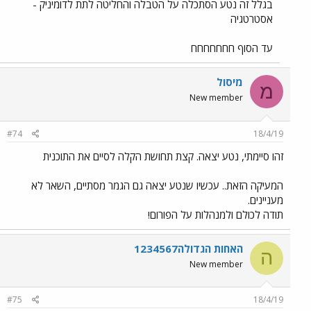
בגלל זה נטע הסתכלה על הטבלה והחליטה לתת לדומיניק -
אסטרטגיה
עד הסוף חחחחחחח
מיסול
מ
New member
#74
18/4/19
זהו סיימתי, נטע יצאה. קצת תחושת הקלה לסיים את התוכנית
המעיקה הזאת.. עכשיו שנטע יצאה גם הגמר מסתיים, השאר לא
מעניינים.
תודה לכולם ולמנהלות על הפורום!
האחות הגדולה1234567
ה
New member
#75
18/4/19