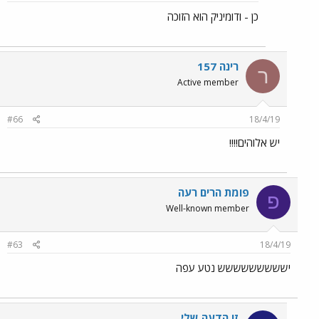
כן - ודומיניק הוא הזוכה
רינה 157
ר
Active member
#66
18/4/19
יש אלוהים!!!!
פומת הרים רעה
פ
Well-known member
#63
18/4/19
יששששששששש נטע עפה
זו הדעה שלי