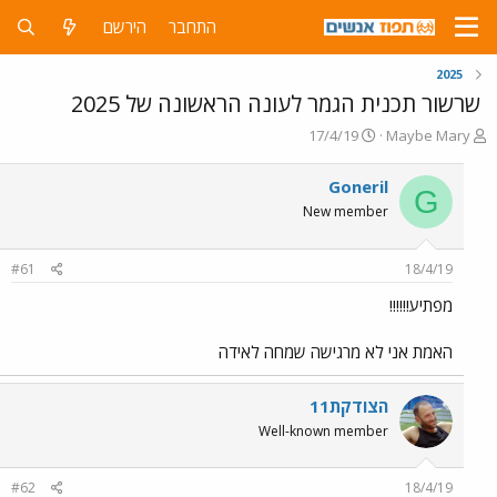
התחבר
הירשם
2025
שרשור תכנית הגמר לעונה הראשונה של 2025
פ
פ
17/4/19
Maybe Mary
ו
ו
ת
ר
Goneril
G
ח
ס
New member
ה
ם
נ
ב
ו
ת
#61
18/4/19
ש
א
א
ר
מפתיע!!!!!!
י
ך
האמת אני לא מרגישה שמחה לאידה
הצודקת11
Well-known member
#62
18/4/19