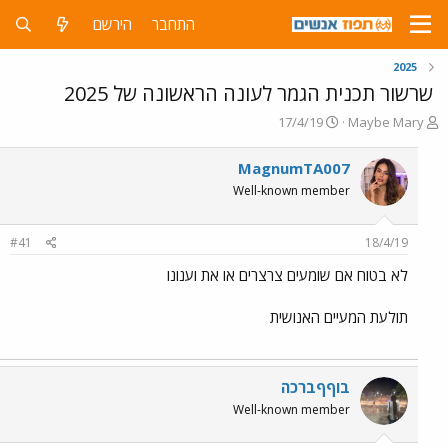
התחבר
הירשם
2025
שרשור תכנית הגמר לעונה הראשונה של 2025
פ
פ
17/4/19
Maybe Mary
ו
ו
ת
ר
MagnumTA007
ח
ס
Well-known member
ה
ם
נ
ב
ו
ת
#41
18/4/19
ש
א
א
ר
לא בטוח אם שומעים צרצרים או את וענונו
י
ך
תולעת המעיים האנושית
בוףףברכה
Well-known member