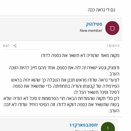
גם לי נראה ככה
סטילהוק
ס
New member
#47
18/4/19
מקווה מאוד שהודיה לא תשאר את כספה לדודו
ודומניק ונטע ישאירו זה לזה את כספם. אחד מהם חייב להיות הזוכה
הערב.
לצערי נראה שדודו מראש תכנן את הטבלה כך שהוא יהיה בראש
הפירמידה של קבוצתו והודיה בתחתיתה. כדי שתשאיר את כספה
לסיגל וסיגל תשאיר הכל לו.
לכן כולי תקווה שהמודחת הבאה חרי הפרסומות זו סיגל לא הודיה שלא
בטוח שתשאיר את כספה דווקא לדודו. וזה הסיכוי היחיד שדודו לא יזכה
הערב.
יחפהבפארק11
י