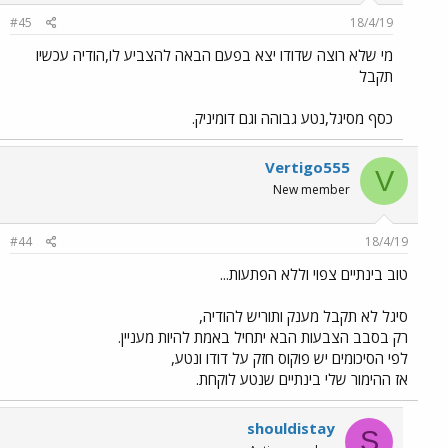
#45
18/4/19
מי שלא רוצה שדודו יצא בפעם הבאה להצביע לו,הודיה עכשיו
תקבל
כסף מסיגל,נטע גבוהה וגם דומיניק.
Vertigo555
V
New member
#44
18/4/19
טוב בינתיים צפוי וללא הפתעות...
סיגל לא תקבל מענק ותוריש להודיה,
רק בסבב הצבעות הבא יתחיל באמת להיות מעניין.
לפי הסיכומים יש פוקוס חזק על דודו ונטע,
אז ההימור שלי בינתיים שנטע לוקחת.
shouldistay
S