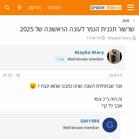
התחבר
הירשם
2025
שרשור תכנית הגמר לעונה הראשונה של 2025
פ
פ
17/4/19
Maybe Mary
ו
ו
ת
ר
Maybe Mary
ח
ס
Well-known member
מנהל
ה
ם
נ
ב
ו
ת
#139
18/4/19
ש
א
א
ר
זוכר שבתחילת העונה שנינו כתבנו שהוא ינצח ?
י
ך
זה היה כ"כ צפוי
אבך כל כך!
GM1988
G
Well-known member