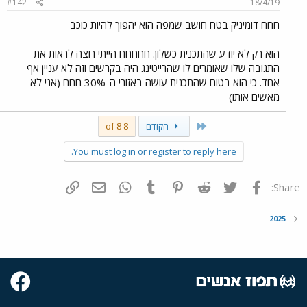
#142
18/4/19
חחח דומיניק בטח חושב שמפה הוא יהפוך להיות כוכב
הוא רק לא יודע שהתכנית כשלון. חחחחח הייתי רוצה לראות את
התגובה שלו שאומרים לו שהרייטינג היה בקרשים וזה לא עניין אף
אחד. כי הוא בטוח שהתכנית עושה באזורי ה-30% חחח (אני לא
מאשים אותו)
First
הקודם
8 of 8
You must log in or register to reply here.
פייסבוק
Twitter
Reddit
Pinterest
Tumblr
WhatsApp
דואר אלקטרוני
הוסף קישור
Share:
2025