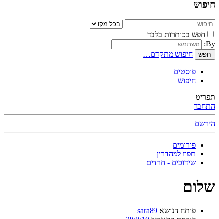
יפוש
חפש בכותרות בלבד
By
חיפוש מתקדם…
חפש
פוסטים
חיפוש
פריט
תחבר
ירשם
פורומים
תפוז למהדרין
שידוכים - חרדים
לום
פותח הנושא
sara89