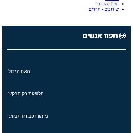
תפוז למהדרין
שידוכים - חרדים
האח הגדול
הלוואות רק תבקש
מימון רכב רק תבקש