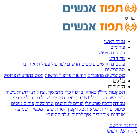
פריט
עמוד ראשי
פורומים
פוסטים
חיפוש
מה חדש
פוסטים חדשים
פוסטים חדשים לפרופיל
פעילות אחרונה
משתמשים
משתמשים מחוברים
הודעות פרופיל חדשות
חפש בהודעות פרופיל
בלוגים
המומחים
השקעות נדל"ן בארה"ב
ייפוי כוח מתמשך , צוואות, ירושות
גישור
דיני משפחה
טיפול CBT
רפואת חניכיים שתלים דנטליים
דיני
עבודה
דרכון פורטוגלי
הורים למחוננים
אדריכלות
פורום מיסים
טיפולי פוריות
שמאות מקרקעין
הסרת שיער
מכשירי שמיעה
אזרחות אוסטרית
איך לבחור עגלה לתינוק?
תחבר
הירשם
ה חדש?
חיפוש