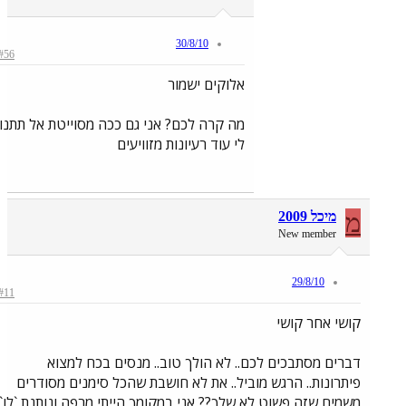
30/8/10
#56
אלוקים ישמור
מה קרה לכם? אני גם ככה מסוייטת אל תתנו
לי עוד רעיונות מזוויעים
מ
מיכל 2009
New member
29/8/10
#11
קושי אחר קושי
דברים מסתבכים לכם.. לא הולך טוב.. מנסים בכח למצוא
פיתרונות.. הרגש מוביל.. את לא חושבת שהכל סימנים מסודרים
משמים שזה פשוט לא שלך?? אני במקומך הייתי מרפה ונותנת `לו`