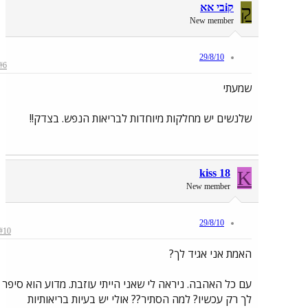
ק
קiבי אא
New member
29/8/10
#6
שמעתי
שלנשים יש מחלקות מיוחדות לבריאות הנפש. בצדק!!
kiss 18
K
New member
29/8/10
#10
האמת אני אגיד לך?
עם כל האהבה. ניראה לי שאני הייתי עוזבת. מדוע הוא סיפר
לך רק עכשיו? למה הסתיר?? אולי יש בעיות בריאותיות