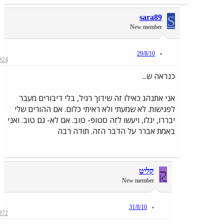
sara89
S
New member
29/8/10
#24
כנראה ש...
אני אתנהג כאילו זה שידוך רגיל, בלי דיבורים מעבר
לפגישות. לא שמעתי ולא ראיתי כלום. אם ההורים שלי
יבררו, יגלו, ויעשו לזה סטופ- טוב. אם לא- גם טוב. ואני
באמת אברר על הדבר הזה. תודה רבה
ק
קליט
New member
31/8/10
#72