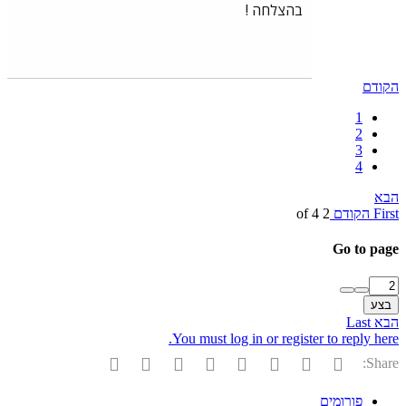
בהצלחה !
קודם
1
2
3
4
בא
Firs
הקודם
2 of 4
Go to pag
בצע
בא
Last
You must log in or register to reply here
פייסבוק
Twitter
Reddit
Pinterest
Tumblr
WhatsApp
דואר אלקטרוני
הוסף קישור
Share
פורומים