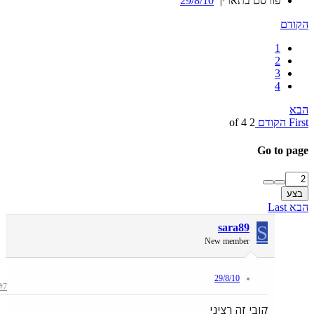
פורסם בתאריך
29/8/10
קודם
1
2
3
4
בא
Firs
הקודם
2 of 4
Go to pag
בצע
בא
Last
sara89
S
New member
29/8/10
#7
קובי זה רציני