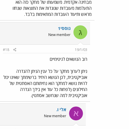
מבחינה אקדמית. משמעותו של מחקר כזה הוא
התעלמות מעובדות שנוגדות את התוצאות שנחזו
מראש ותיעוד העובדות המתאימות בלבד.
גוססי1
ג
New member
#18
19/1/03
רוב הנושאים לגיטימיים
ניתן לערוך מחקר על כל ענין הניתן להגדרה
אובייקטיבית, לכן הנושא היחיד ברשימתך שאינו יכול
להיות נושא למחקר הוא נחיתותם האסתטית של
החילונים (לפחות כל עוד אין בידך הגדרה
אוביקטיבית למה שנחשב אסתטי).
אלי ו.
א
New member