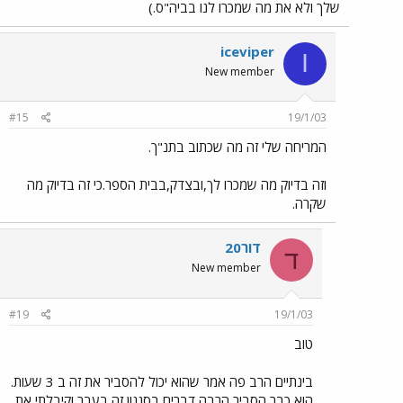
שלך ולא את מה שמכרו לנו בביה"ס.)
iceviper
I
New member
#15
19/1/03
המריחה שלי זה מה שכתוב בתנ"ך.
וזה בדיוק מה שמכרו לך,ובצדק,בבית הספר.כי זה בדיוק מה
שקרה.
דור20
ד
New member
#19
19/1/03
טוב
בינתיים הרב פה אמר שהוא יכול להסביר את זה ב 3 שעות.
הוא כבר הסביר הרבה דברים בסגנון זה בעבר וקיבלתי את