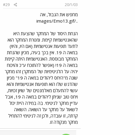
#29
20/1/03
מחפש את הגבול, אה
../images/Emo13.gif
הנחת היסוד של המחקר שהצעת היא
שהאנטישמיות קיימת. ומטרת המחקר הוא
לתעד תופעות אנטישמיות (אם היו, והיו!)
במאה ה 19. אין בכך בעיה, מכיון שהנחת
המחקר מבוססת. האנטישמיות היתה קיימת
במאה ה 19! (אפשר להתוכח ע"כ והויכוח
יהיה על הלגיטימיות של המחקר) זהו מחקר
שונה מ"היחס ליהודים במאה ה 19" מכיון
שהדגש שלו הוא תופעות אנטישמיות והוא
עשוי להתעלם מאלמנטים של שויון זכויות,
ויחס טוב שניתן ליהודים במאה ה 19, אבל
עדיין מחקר לגיטימי. בה במידה היית יכול
לשאול על מחקר על השואה. השואה
קרתה, זו עובדה, ולכן זה לגיטימי להתחיל
מחקר מנקודה זו.