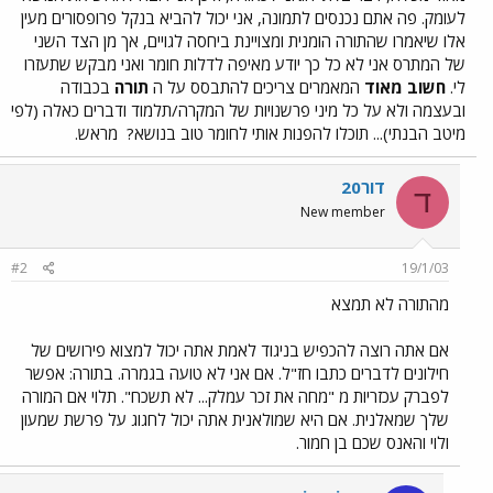
לעומק. פה אתם נכנסים לתמונה, אני יכול להביא בנקל פרופסורים מעין
אלו שיאמרו שהתורה הומנית ומצויינת ביחסה לגויים, אך מן הצד השני
של המתרס אני לא כל כך יודע מאיפה לדלות חומר ואני מבקש שתעזרו
לי.
חשוב מאוד
המאמרים צריכים להתבסס על ה
תורה
בכבודה
ובעצמה ולא על כל מיני פרשנויות של המקרה/תלמוד ודברים כאלה (לפי
מיטב הבנתי)... תוכלו להפנות אותי לחומר טוב בנושא?
מראש.
דור20
ד
New member
#2
19/1/03
מהתורה לא תמצא
אם אתה רוצה להכפיש בניגוד לאמת אתה יכול למצוא פירושים של
חילונים לדברים כתבו חז"ל. אם אני לא טועה בגמרה. בתורה: אפשר
לפברק עכזריות מ "מחה את זכר עמלק... לא תשכח". תלוי אם המורה
שלך שמאלנית. אם היא שמולאנית אתה יכול לחגוג על פרשת שמעון
ולוי והאנס שכם בן חמור.