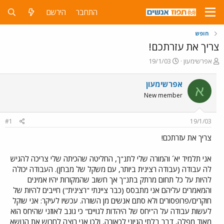
התחבר
הירשם
חופש
צריך את עזרתכם!
פ
פ
אפרשימעון
19/1/03
ו
ו
ת
ר
אפרשימעון
א
ח
ס
New member
ה
ם
נ
ב
ו
ת
#1
19/1/03
ש
א
א
ר
צריך את עזרתכם!
י
ך
אני תלמיד יא´ והמורה שלי לתנ"ך, החליטה שהכיתה שלי צריכה להגיש
לה עבודה (עבודה רצינית ביותר, עם משקל של מבחן). העבודה יכולה
להיות על כל תחום מרתק בתנ"ך אך חשוב שהמקורות יהיו אמינים
והמאמרים עליהם אני מתבסס (כבר ציינתי "רצינית") חייבים להיות של
חוקרים/פרופסורים ולא סתם אנשים מן השורה. עכשיו לעיקר: אני שוקל
לעשות עבודה על ה"יחס של היהדות לגויים" כי גונב לאוזני שהיחס הוא
מאוד מפלה, דבר בלתי הגיוני לכאורה, ולכן אני רוצה לחרוש את הנושא