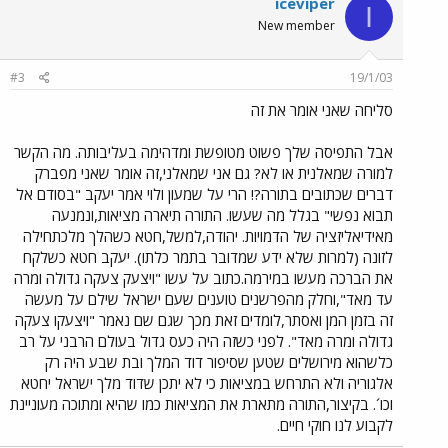
iceviper
I
New member
#3
19/1/03
סליחה שאני אומר את זה
אבל התפיסה שלך פשוט מטופשת ומדהימה בעליבותה. מה הקשר
למורה שמאלנית או לא? גם אני שמאלני,זה אומר שאני מפברק
דברים שכתובים בתורה?! הרי על שמעון ולוי אמר יעקב "בסודם אל
תבוא נפשי" בגלל מה שעשו. התורה תיארה מציאות,ונמנעה
מאידיאליזציה של הדמויות. יהודה,למשל,חטא כשהלך מלכתחילה
לזונה (למרות שלא ידע שמדובר בתמר כלתו). יעקב חטא כשלקח
את הברכה מעשו במירמה.כתוב על עשו "ויצעק צעקה גדולה ומרה
עד מאד",וחלק מהפרשנים טוענים שעם ישראל שילם על מעשה
זה בזמן המן ואסתר,לומדים זאת מכך שגם שם נאמר "ויצעקו צעקה
גדולה ומרה מאד". לפני כשזה היה כעס גדול בעולם הרבני על רב
כלשהוא מירושלים שטען שסיפור דוד המלך ובת שבע היה רק
אלגוריה ולא התרחש במציאות כי לא יתכן שדוד מלך ישראל יחטא
וכו´. בקיצור,התורה מתארת את המציאות כמו שהיא ומתוכה מעוניינת
לקבוע לנו חוקי חיים.