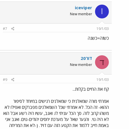
iceviper
I
New member
#7
19/1/03
כשזה=כשנה
דור20
ד
New member
#9
19/1/03
קח את החיים בקלות...
אמרתי מורה שמאלנית כי שמאלנים רגישים במיוחד לסיפור
ההוא- זה הכל. לא אמרתי שכל השמאלנים מפברקים ואפילו לא
משהו קרוב לזה. סך הכל עניתי לו. ואגב, עשיו היה רשע אבל הוא
לא היה גוי.
והנער שאל על מערכת יחסים יהודים-גוים. ואגב אני
באמת חייב ללמוד את הקטע הזה עם דויד. (-לא את המריחה