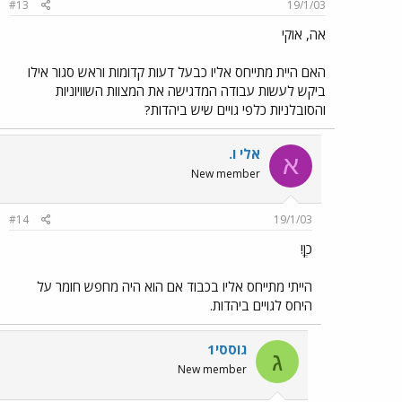
#13
19/1/03
אה, אוקי
האם היית מתייחס אליו כבעל דעות קדומות וראש סגור אילו
ביקש לעשות עבודה המדגישה את המצוות השוויוניות
והסובלניות כלפי גויים שיש ביהדות?
אלי ו.
א
New member
#14
19/1/03
כןֱ!
הייתי מתייחס אליו בכבוד אם הוא היה מחפש חומר על
היחס לגויים ביהדות.
גוססי1
ג
New member