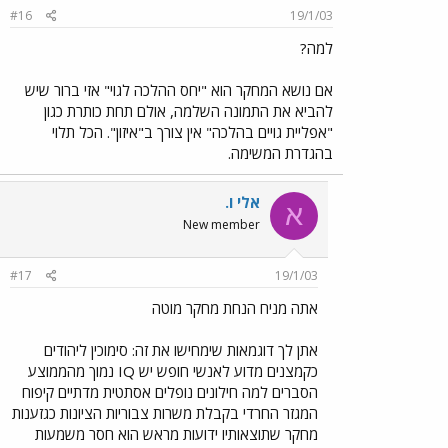
#16
19/1/03
למה?
אם נושא המחקר הוא "יחס ההלכה לגוי" אזי ברור שיש
להביא את התמונה השלמה, אולם תחת כותרת כגון
"אפליית גויים בהלכה" אין צורך ב"איזון". הכל תלוי
בהגדרת המשימה.
אלי ו.
א
New member
#17
19/1/03
אתה מניח הנחת מחקר מוטה
אתן לך דוגמאות שימחישו את זה: סימוכין ליהודים
כקמצנים מדוע לאנשי חופש יש IQ נמוך מהממוצע
הסברים למה חילונים נופלים אסתטית מדתיים קיפוח
המגזר החרדי בקבלת משרות צבוריות הציונות כגזענות
מחקר שתוצאותיו ידועות מראש הוא חסר משמעות