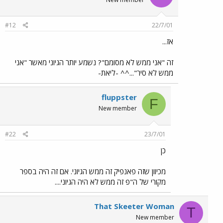
#12
22/7/01
אז...
זה "אני ממש לא מסומם"? נשמע יותר הגיוני מאשר "אני
ממש לא סיר"...^^ -ליאת-
fluppster
F
New member
#22
23/7/01
כן
מכיוון שזה פאנפיק זה ממש הגיוני. אם זה היה בספר
מקורי של ה"פ זה ממש לא היה הגיוני....
That Skeeter Woman
T
New member