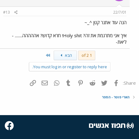
#13
22/7/01
הנה עוד אתגר קטן ^_~
איך אני מתרגמת את זה? Holy shit! חרא קדוש? אההההה........ -
ליאת-
Last
1 of 2
הבא
You must log in or register to reply here.
פייסבוק
Twitter
Reddit
Pinterest
Tumblr
WhatsApp
דואר אלקטרוני
הוסף קישור
Share:
הארי פוטר - הספר