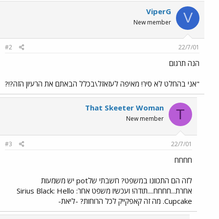
ViperG
V
New member
#2
22/7/01
הנה תרגום
"אני בהחלט לא סיר! מאיפה לעזאזל\בכלל הבאתם את הרעיון הזה?!?
That Skeeter Woman
T
New member
#3
22/7/01
חחחח
לזה הם התכוונו במשפט? חשבתי שלpot יש משמעות
אחרת...חחחח....תודה! ועכשיו משפט אחר: Sirius Black: Hello
Cupcake. מה זה קאפקייק לכל הרוחות? -ליאת-