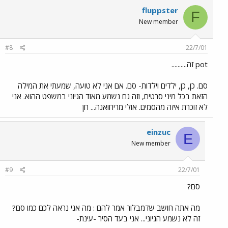
fluppster
F
New member
#8
22/7/01
pot זה..........
סם. כן, כן, ילדים וילדות- סם. אם אני לא טועה, שמעתי את המילה
הזאת בכל מיני סרטים, וזה גם נשמע מאוד הגיוני במשפט ההוא. אני
לא זוכרת איזה מהסמים. אולי מריחואנה... חן
einzuc
E
New member
#9
22/7/01
סם?
מה אתה חושב שדמבלור אמר להם : מה אני נראה לכם כמו סם?
זה לא נשמע הגיוני... אני בעד הסיר -עינת-