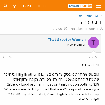
התחבר
הירשם
הארי פוטר - הספר
חייבת עזרה!!!
פ
פ
22/7/01
That Skeeter Woman
ו
ו
ת
ר
That Skeeter Woman
T
ח
ס
New member
ה
ם
נ
ב
ו
ת
#1
22/7/01
ש
א
א
ר
חייבת עזרה!!!
י
ך
טוב...אני מתרגמת פאנפיק של ה"פ בשעשועון Big Brother ואני חייבת
שתעזרו לי לתרגם משפט אחד! (לא הפעולה, רק מה שלוקהארט
אומר...): Gilderoy Lockhart: I am most certainly not on pot!?
Where on earth did you get that idea?! ::skips off wearing a
tight high skirt, 6 inch high heels, and a tube top:: תודה בכל
מקרה... -ליאת-