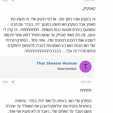
#23
23/7/01
קאפקייק...
זה בעקרון עוגה בתוך כוס... אז לפי ההגיון שלי, זה משהו כמו
מאפין. אבל העקרון הוא משהו בסגנון: "היי, בובה" עם מבט
מטומטם בעינים ותנועת גבות מעוותת... חחחחחחחח... זה קרה לי
פעם... וזה היה מאוד מצחיק עד שהוא התחיל לסוע אחרי ולנסות
לשכנע אותי להכנס למכונית שלו... איזה פחד... הפתרון היצירתי
שלי הוא הנפת האצבע האמצעית לעברו, ולהמשיך להתקדם.
ונחשו מה<? זה עבד..... בבבבבההההההההההה
That Skeeter Woman
T
New member
#25
23/7/01
חחחחח
הפתרון שלי הוא: בעיטה-כל אזור יהיה בסדר.../משיכה
בשיערות (הוכיח את יעילותו)/לעצבן את האומלל עד שיברח
משם (עובד על האחים שלי...) אבל זה לא מעניין אף אחד,