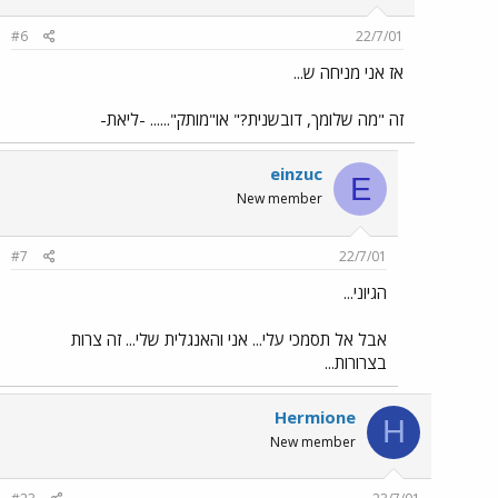
#6
22/7/01
אז אני מניחה ש...
זה "מה שלומך, דובשנית?" או"מותק"...... -ליאת-
einzuc
E
New member
#7
22/7/01
הגיוני...
אבל אל תסמכי עלי... אני והאנגלית שלי... זה צרות
בצרורות...
Hermione
H
New member