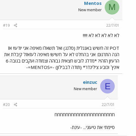
Mentos
M
New member
#19
22/7/01
לא לא לא לא לא !!!!!
POT זה חשיש באנגלית (סלנג) ואל תשאלו מאיפה אני יודע!! אז
הנה התרגום: אני בהחלט לא על חשיש! מאיפה לעזאזל קיבלת את
הרעיון הזה!? *מדלג לובש חצאית גבוהה וצמודה ועקבים בגובה 6
אינץ´ וכובע צילינדר* (תודה לבבילון) -=MENTOS=-
einzuc
E
New member
#20
22/7/01
חחחחחחחחחחחחחחחחחחחחחח
סיימתי את טיעוני... -עינת-