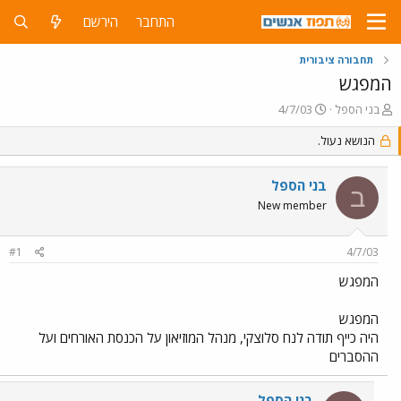
התחבר
הירשם
תחבורה ציבורית
המפגש
פ
פ
בני הספל
4/7/03
ו
ו
ת
הנושא נעול.
ר
ח
ס
ה
ם
בני הספל
נ
ב
ב
ו
ת
New member
ש
א
א
ר
#1
4/7/03
י
ך
המפגש
המפגש
היה כייף תודה לנח סלוצקי, מנהל המוזיאון על הכנסת האורחים ועל
ההסברים
בני הספל