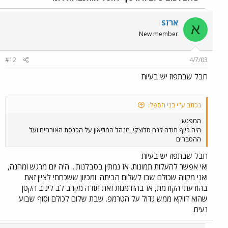
ארזS
א
New member
#12
4/7/03
חבל שבתפוז יש בעיות
נכתב ע"י בני הספל:
המפגש
היה כייף תודה לנח סלוצקי, מנהל המוזיאון על הכנסת האורחים ועל
ההסברים
חבל שבתפוז יש בעיות
ואי אפשר להעלות תמונות. אז נמתין בסבלנות... היה יום מרגש ומהנה,
ואני מקווה שכולם שבו לשלום הביתה. ומכיוון ששכחתי לציין זאת
בהודעתי הקודמת, אז בהזדמנות זאת תודה מקרב לב ליניב הקטן
שהוא דווקא ממש גדול על הטרמפ. שבת שלום לכולם וסוף שבוע
נעים.