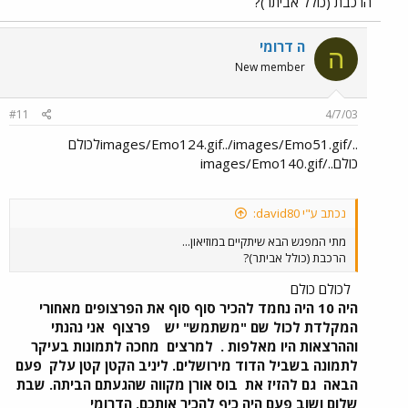
הרכבת (כולל אביתר)?
ה דרומי
ה
New member
#11
4/7/03
../images/Emo124.gif../images/Emo51.gifלכולם
כולם../images/Emo140.gif
נכתב ע"י david80:
מתי המפגש הבא שיתקיים במוזיאון...
הרכבת (כולל אביתר)?
לכולם כולם
היה 10 היה נחמד להכיר סוף סוף את הפרצופים מאחורי
המקלדת לכול שם "משתמש" יש
פרצוף
אני נהנתי
וההרצאות היו מאלפות .
למרצים
מחכה לתמונות בעיקר
לתמונה בשביל הדוד מירושלים. ליניב הקטן קטן עלק
פעם
הבאה
גם להזיז את
בוס אורן מקווה שהגעתם הביתה. שבת
שלום ושוב פעם היה כיף להכיר אותכם. הדרומי