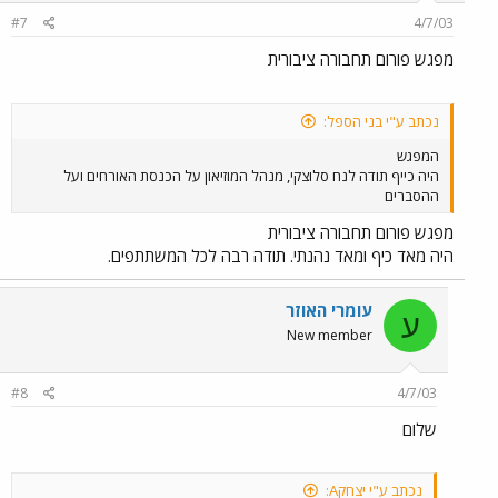
#7
4/7/03
מפגש פורום תחבורה ציבורית
נכתב ע"י בני הספל:
המפגש
היה כייף תודה לנח סלוצקי, מנהל המוזיאון על הכנסת האורחים ועל
ההסברים
מפגש פורום תחבורה ציבורית
היה מאד כיף ומאד נהנתי. תודה רבה לכל המשתתפים.
עומרי האוזר
ע
New member
#8
4/7/03
שלום
נכתב ע"י יצחקA: