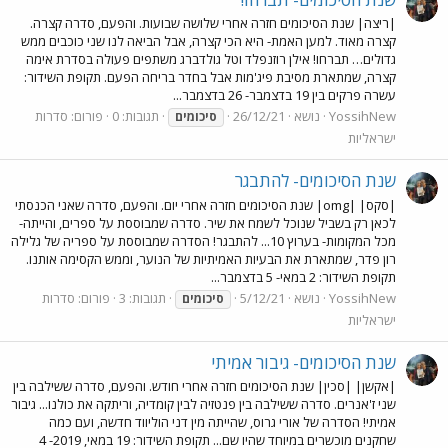
|ריצה| שנת הסיכומים חזרה אחרי שלושה שבועות. והפעם, סדרה קצרה.
קצרה מאוד. למען האמת- היא הכי קצרה, אבל הביאה לנו שני כוכבים ממש
גדולים… תברחו! אילן רוזנפלד וטל גולדברג משתפים פעולה בסדרת אימה
קצרה, שמתארת מסיבת פיג'מות אבל בחדר בריחה הפעם. תקופת השידור:
עשרה פרקים בין 19 בדצמבר- 26 בדצמבר...
YossihNew
נושא
26/12/21
תגובות: 0
פורום:
סדרות
סיכומים
ישראליות
שנת הסיכומים- להתבגר
|סקס| |omg| שנת הסיכומים חזרה אחרי יום. והפעם, סדרה שאני הכנסתי
לכאן רק בשביל שנוכל לשמח את שיר. סדרה שמבוססת על ספרים, והייתה-
מכל המקומות- בערוץ 10... להתבגר! הסדרה שמבוססת על ספריה של גלילה
רון פדר, שמתארת את הבעיות האמיתיות של הנוער, וממש הקסימה אותנו.
תקופת השידור: 2 במאי- 5 בדצמבר...
YossihNew
נושא
5/12/21
תגובות: 3
פורום:
סדרות
סיכומים
ישראליות
שנת הסיכומים- גיבור אמיתי
|אקשן| |סכין| שנת הסיכומים חזרה אחרי חודש. והפעם, סדרה ששילבה בין
שני ז'אנרים. סדרה ששילבה בין פנטזיה לבין קומדיה, וריתקה את כולנו... גיבור
אמיתי! הסדרה של אורי גרוס, שהייתה מין דני הוליווד חדשה, ועם כמה
שחקנים מוכשרים במיוחד שהיו שם... תקופת השידור: 19 במאי, 2019- 4