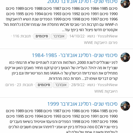
סיכומי שנים- רסלינג אובזרבר 2000
סיכום 1984-1985 סיכום 1986 סיכום 1987 סיכום 1988 סיכום 1989 סיכום
1990 סיכום 1991 סיכום 1992 סיכום 1993 סיכום 1994 סיכום 1995 סיכום
1996 סיכום 1997 סיכום 1998 סיכום 1999 הספדים שנת השיא להיאבקות!
ה-WWF עם הקרבות הכי טובים! WCW מחסלת את עצמה! ECW נלחמת מול
אקסטרים חדש! פיצול הזוי ביפן! עוד...
YossihNew
נושא
14/10/22
תגובות: 116
אובזרבר
סיכומים
פורום:
היאבקות WWE
סיכומי שנים- רסלינג אובזרבר- 1984-1985
לפני שצוללים לשנת 2000, השלמות והרחבה לשנתיים שלא תרגמתי כמו
שצריך! אז מה יהיה? העלייה של הוגאן! ג'ים קרוקט מחזיר מאבק! הואן אריקים
מתחילים את הטרגדיות! הכישלון של ה-AWA! מות הטריטוריות! וגם ביפן
קורים דברים! ושימו לב... חסרות כמה מהדורות.
YossihNew
נושא
28/9/22
תגובות: 23
פורום:
אובזרבר
סיכומים
היאבקות WWE
סיכומי שנים- רסלינג אובזרבר 1999
סיכום 1984-1985 סיכום 1986 סיכום 1987 סיכום 1988 סיכום 1989 סיכום
1990 סיכום 1991 סיכום 1992 סיכום 1993 סיכום 1994 סיכום 1995 סיכום
1996 סיכום 1997 סיכום 1998 הספדים והפעם! אטיטיוד בשיאו! מעברים
בימי שני! ECW טסה ונופלת! ביפן יש אמני לחימה! אנשים חשובים הולכים
לעולמם! ותאונה אחת שלעולם לא...