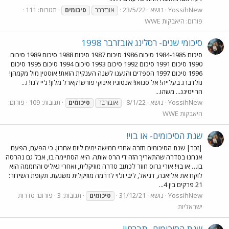
YossihNew
נושא
23/5/22
תגובות: 111
אובזרבר
סיכומים
פורום:
היאבקות WWE
סיכומי שנים- רסלינג אובזרבר 1998
סיכום 1984-1985 סיכום 1986 סיכום 1987 סיכום 1988 סיכום 1989 סיכום
1990 סיכום 1991 סיכום 1992 סיכום 1993 סיכום 1994 סיכום 1995 סיכום
1996 סיכום 1997 הספדים והגענו לשנה הענקית הזאת! אוסטין מול מקמהן!
גולדברג בעלייה! אל סנואו! אנטוניו אינוקי פורש! קארל מלון! ג'יי לנו! ו...
הרייטינג... משהו...
YossihNew
נושא
8/1/22
תגובות: 109
פורום:
אובזרבר
סיכומים
היאבקות WWE
שנת הסיכומים- או בוי!
|זכר| שנת הסיכומים חזרה אחרי חמישה ימים ליום אחרון. כי הפעם, הפעם
אנחנו בסדרה שהתאריך הזה די הרס אותה. היא הסתיימה בו, אבל גם נהרסה
בו… או בוי! אורי גרוס חוזר לכתוב סדרה מוזיקלית, ואחרי גאליס והחממה הוא
לוקח את אליאנה, דניאל, ליבי וג'וי לדרמה מוזיקלית משגעת. תקופת השידור:
21 פרקים בין 4...
YossihNew
נושא
31/12/21
תגובות: 3
פורום:
סדרות
סיכומים
ישראליות
שנת הסיכומים- תברחו!