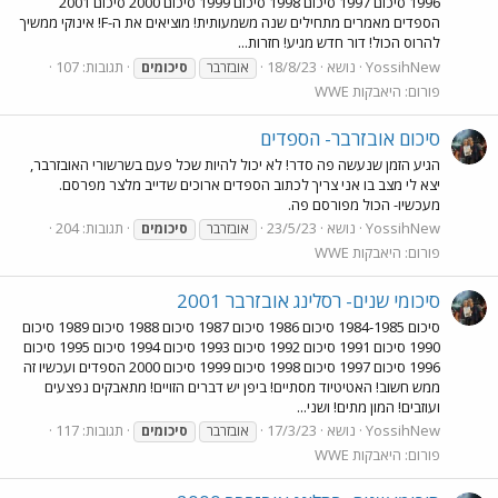
1996 סיכום 1997 סיכום 1998 סיכום 1999 סיכום 2000 סיכום 2001
הספדים מאמרים מתחילים שנה משמעותית! מוציאים את ה-F! אינוקי ממשיך
להרוס הכול! דור חדש מגיע! חזרות...
YossihNew
נושא
18/8/23
תגובות: 107
אובזרבר
סיכומים
פורום:
היאבקות WWE
סיכום אובזרבר- הספדים
הגיע הזמן שנעשה פה סדר! לא יכול להיות שכל פעם בשרשורי האובזרבר,
יצא לי מצב בו אני צריך לכתוב הספדים ארוכים שדייב מלצר מפרסם.
מעכשיו- הכול מפורסם פה.
YossihNew
נושא
23/5/23
תגובות: 204
אובזרבר
סיכומים
פורום:
היאבקות WWE
סיכומי שנים- רסלינג אובזרבר 2001
סיכום 1984-1985 סיכום 1986 סיכום 1987 סיכום 1988 סיכום 1989 סיכום
1990 סיכום 1991 סיכום 1992 סיכום 1993 סיכום 1994 סיכום 1995 סיכום
1996 סיכום 1997 סיכום 1998 סיכום 1999 סיכום 2000 הספדים ועכשיו זה
ממש חשוב! האטיטיוד מסתיים! ביפן יש דברים הזויים! מתאבקים נפצעים
ועוזבים! המון מתים! ושני...
YossihNew
נושא
17/3/23
תגובות: 117
אובזרבר
סיכומים
פורום:
היאבקות WWE