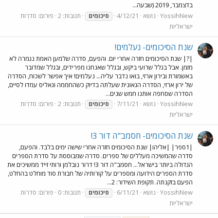
בדצמבר, 2019 (שבעה...
YossihNew
נושא
4/12/21
תגובות: 2
פורום:
סדרות
סיכומים
ישראליות
שנת הסיכומים- נעלמים!
|?| שנת הסיכומים חזרה אחרי יום. והפעם, סדרה שלמען האמת נגמרה לא
מזמן. אבל בגלל שרועי ביקש, ובגלל שאנחנו מפרידים, ובגלל שמדובר
באשמורת ובירון ארזי, בואו נדבר עליה... נעלמים! איך אפשר לשכוח, הסדרה
של ירון ארזי, הסדרה הגאונית שעלתה בדיוק כשהחממה וגאליס עמדו לסיים,
הסדרה שסחפה אותנו חמש שנים...
YossihNew
נושא
7/11/21
תגובות: 2
פורום:
סדרות
סיכומים
ישראליות
שנת הסיכומים- חסמב"ה דור 3!
|1ספר| |אליהו| שנת הסיכומים חזרה אחרי שישה ימים בלבד. והפעם,
סדרה שהמשיכה מעללים של ספרים. סדרה שמבוססת על סדרת הספרים
הגדולה ביותר בישראל... חסמב"ה דור 3! דרור נובלמן ורותי זייד ממשיכים את
סדרת הספרים הידועה ומספרים על קורותיה של חבורת סוד מוחלט בהחלט,
הפעם בזקנתה. תקופת השידור: 2...
YossihNew
נושא
6/11/21
תגובות: 0
פורום:
סדרות
סיכומים
ישראליות