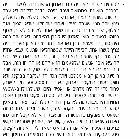
לפעמים לפלייר לא היה כוח בארגון הקשה הזה. לפעמים היה
בפסגה. הוא נתן פרומואים ועבד בזירה. בדרך כלל זה לא עבד
בקופות. כשהיה למעלה, אמרו שהוא האשם. כשלא היה למעלה,
נצץ יותר ממי שעבד מעליו ואחרי שהוחלט שלא יהפוך שוב
לאלוף, שינו את זה כי הבינו שאף אחד לא ידע לשחק אלוף
כמוהו. לפעמים, הוא והארגון היו קורבן להצלחה. לא משנה כמה
היה טוב, היו פעמים בהן ראו אותו יותר מדי באותן הערים והיה
צריך משהו אחר. הבעיה הייתה שכשהחליפו אותו, מי שבא אחריו
לא עמד ברף שהציב. הוא נקבר, חזר, הזנו את האגדה שלו כדי
להוציא אובר אנשים שלפעמים הגיע להם או הרוויחו מזה, אבל
רוב הזמן זה לא היה נכון. במלחמות ליל שני, הוא הביא יותר
רייטינג באופן קבוע מכולם, ויותר מכל חד שנקבר בבוקינג ולא
חוזק. באותה התקופה בארגון, הוא הרוויח 500,000 דולר לשנה,
פחות מדי. זה היה מדהים אז, ואפילו היום, ששילמו לו ב-WCW
בקושי חצי ממה שסטיבי ריי, ריק סטיינר, סקוט נורטון ו-DDP
הרוויחו. היו סיבות למה לא צריך היה לתת לו לנצח צעירים באופן
קבוע. חוץ מדבר אחד- הקהל אהב, העריך וכיבד אותו ברמה
שמעט מתאבקים בהיסטוריה חוו. אבל הוא לא קיבל יחס כמו
האגדה שראו בו. בימי ה-nWo, קווין נאש, שהבין שכוכבים בקושי
צריכים להפסיד אלא אם זה בהאוס שואוז, לקח את זה לקיצון,
פגע בעסקים והשתמש בג'ובים של פלייר כמטאפורה לתיכון. הוא