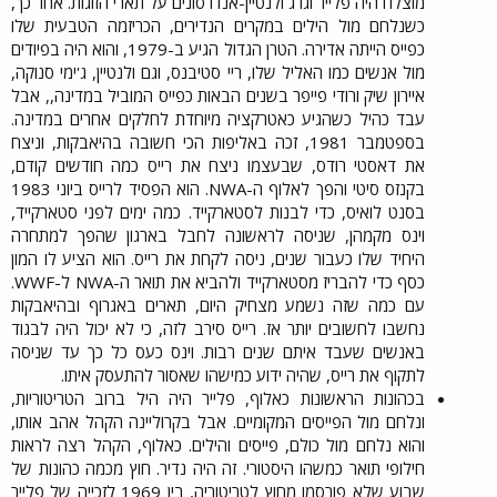
מוצלח היה פלייר וגרג ולנטיין-אנדרסונים על תארי הזוגות. אחר כך,
כשנלחם מול הילים במקרים הנדירים, הכריזמה הטבעית שלו
כפייס הייתה אדירה. הטרן הגדול הגיע ב-1979, והוא היה בפיודים
מול אנשים כמו האליל שלו, ריי סטיבנס, וגם ולנטיין, ג'ימי סנוקה,
איירון שיק ורודי פייפר בשנים הבאות כפייס המוביל במדינה,, אבל
עבד כהיל כשהגיע כאטרקציה מיוחדת לחלקים אחרים במדינה.
בספטמבר 1981, זכה באליפות הכי חשובה בהיאבקות, וניצח
את דאסטי רודס, שבעצמו ניצח את רייס כמה חודשים קודם,
בקנזס סיטי והפך לאלוף ה-NWA. הוא הפסיד לרייס ביוני 1983
בסנט לואיס, כדי לבנות לסטארקייד. כמה ימים לפני סטארקייד,
וינס מקמהן, שניסה לראשונה לחבל בארגון שהפך למתחרה
היחיד שלו כעבור שנים, ניסה לקחת את רייס. הוא הציע לו המון
כסף כדי להבריז מסטארקייד ולהביא את תואר ה-NWA ל-WWF.
עם כמה שזה נשמע מצחיק היום, תארים באגרוף ובהיאבקות
נחשבו לחשובים יותר אז. רייס סירב לזה, כי לא יכול היה לבגוד
באנשים שעבד איתם שנים רבות. וינס כעס כל כך עד שניסה
לתקוף את רייס, שהיה ידוע כמישהו שאסור להתעסק איתו.​
בכהונות הראשונות כאלוף, פלייר היה היל ברוב הטריטוריות,
ונלחם מול הפייסים המקומיים. אבל בקרוליינה הקהל אהב אותו,
והוא נלחם מול כולם, פייסים והילים. כאלוף, הקהל רצה לראות
חילופי תואר כמשהו היסטורי. זה היה נדיר. חוץ מכמה כהונות של
שבוע שלא פורסמו מחוץ לטריטוריה, בין 1969 לזכייה של פלייר