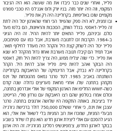
פלייר, ואחרי שנים כבר כיבדו את מה שעשה. הוא היה הגיבור
המקומי, וזה היה יותר מזה. בניו יורק ולוס אנג'לס היו כוכבי ספורט
מקומיים שזכו באליפויות. בקרוליינה היה רק את פלייר.​
ובו זמנית, לא היה ספק שהפיוד הכי רווחי שהארגון יכול היה לתת
זה פלייר-דאסטי. בגלל הוותק, הכוכבות והראיונות, הם בלטו מעל
כולם. וביניהם, פלייר התאים יותר להיות ההיל. זה היה הגיוני
ב-1984. הקרבות זכו לתגובה מעורבת, אבל כמו עם סטימבוט,
פלייר יכול היה לשחק קצת היל והקהל היה מעודד לחילוף תואר.
אבל תמיד הם קיבלו תגובה מעורבת ואחוז גדול מהקהל לא שנא
את פלייר. כדי שזה יצליח ממש, היה צריך להיות היל חזק. דאסטי
היה הבוקר ואהב להיות פייס. פלייר אהב להיות היל. הקהל
בקרוליינה לא נבדק. אבל הדינמיקה של ההיאבקות בקרוליינה
השתנתה באביב 1985. לטד טרנר נמאס מהנוכחות של וינס
מקמהן בתחנה שלו. אחרי מחאת מעריצים גדולה שנה קודם
כשה-WWF החליפו את הארגון המקומי של אולי אנדרסון בתחנה,
וכולם אמרו בטלפון שהם רצו היאבקות עם גורדון סולי, הרייטינג
ירד ביציבות. באותה התקופה היו שלושה ארגונים בתחנה. טרנר
עצבן את וינס, כי אחרי ששילם 750,000 דולר ברכישת ג'ורג'יה
מבעלי המניות, שמכרו את רוב המניות בלי לשאול את אולי, הוא
הגיע להסכם עם אולי ליצירת ארגון חדש. הוא נתן לו שידור בשבע
בבוקר לארגון החדש, צ'מפיונשיפ רסלינג מג'ורג'יה. זה היה ארגון