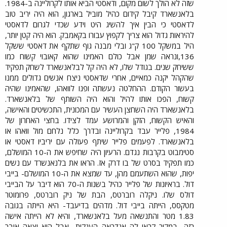
שזה לא הולך לשום מקום, ודאסטי הביא אותו לקרוליינה ב-1984.
בלאנשארד קיבל קידום כהיל מוביל בארגון, הוא היה יריב טוב
לדאסטי כי הבין איך להשיג היט וידע שכדי לגרום לדאסטי
להיראות גדול הוא צריך לקפוץ עבורו בקאמבק. הוא היה קטן יותר,
היל במשקל 100 ק"ג ובלי מבנה גוף שתקף את דאסטי ששקל
136,ונראה שמן אבל כולם האמינו שהוא קאובוי קשוח כמו
ששיחק שנים. בגודל שלו, לא היה קל לבלאנשארד לשחק תפקיד
שהקהל יקנה כמאיים, אחרי שדאסטי ניצח אנשים גדולים ממנו
בעשור הקודם. ההחלטה נעשתה ופנו לוואהו, שהאמינו שהיה
קשוח, הפכו אותו להיל והוא היה השותף של בלאנשארד.
בלאנשארד היה השחצן העשיר עם המכונית, התכשיטים והאישה,
והאיש הקשוח, הזקן והמרושע עמד לצידו. בחצי האחרון של
1984, פלייר עבד בקרוליינה ובדרך כלל נלחם מול וואהו או
בלאנשארד. לפעמים פלייר שיתף פעולה עם יריביו דאסטי או
סטימבוט בקרבות נגדם. הרעיון היה שחיפש את ה-10 המושלם,
כמו תפקיד בסרט של בו דרק אז. הראו את בלנאנשרד עם נשים
יפות, שהוא השתעמם מהן, עד שמצא את ה-10 המושלם- בייבי
דול. בראיונות של פלייר כהיל בשנות ה-70 הוא דיבר על הבייבי
דולס שלו. ניקלה רוברטס, הבת של ניק רוברטס, פרומוטר
מטקסס, הייתה בייבי דול. מדהים בדיעבד- היא הייתה בגובה
1.83 מטר והתנשאה מעל בלאנשארד, והיא לא הייתה אישה
רזה- במקור קראו לה אנדראה הענקית- אבל היא יצאה אובר