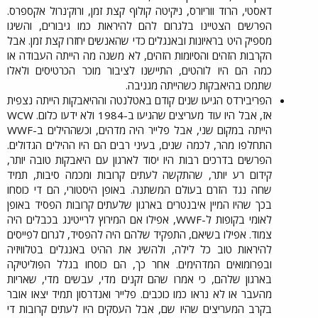
דאסטי, הרוד ווריורס, ניקיטה קולוף קצת זמן, ורוק'נרול אקספרס.
הפרשים הצטיינו בלגרום להם להיראות כמו גיבורים, והשיגו
מספיק היט בראיונות ובאנגלים כדי שהאנשים יחזרו קצת זמן. אבל
הקרבות הזהים והסיומות הזהים, לא משנה מה הייתה העבודה או
כמה הם היו לוהטים, התיישנו לציבור מוכר הכרטיסים ולאלו
שתמכו בהיאבקות כשהייתה מגניבה.​
הפריבירדס הגיעו שנים קודם באטלנטה וההיאבקות הייתה נצפית
אז, אבל היו עוד מעריצים שהגיעו ב-1984 ולא ידעו כלום. WCW
הייתה במקום שני, אבל פלייר היה מדהים, וכשההילים ב-WWF
התחלפו מהר, לכמה שנים, בעיני רבים הם היו ההילים הגדולים.
הפרשים בדרכים רבות היו יסוד לארגון עם היאבקות טובה יותר,
קידום רע יותר, שהתקשה לעתים קרובות ומכמה סיבות, תמיד
שחה נגד הזרם בעולם המשתנה. באופן היסטורי, הם די כוסחו
בכך שהיו המיין איבנטרים בארגון שלעתים קרובות הפסיד באופן
לאומי בקופות ל-WWF, אפילו אם המירוץ לרייטינג בכבלים היה
צמוד. אפילו בשיאם, התפקיד שלהם היה להפסיד, לגרום לפייסים
להיראות טוב כל לילה, ולהשיג את ההיט באנגלים בטלוויזיה
ובפרומואים המדהימים. אחר כך, הם כוסחו בגלל הפוליטיקה
בארגון שלהם, כי אמרו שהם זקנים מדי, עבשים מדי, שאריות
מהעבר או לא נראו כמו כוכבים. פלייר ואנדרסון תמיד יצאו אובר
בקרב המעריצים שהיו שם, אבל העסקים היו לעתים קרובות די