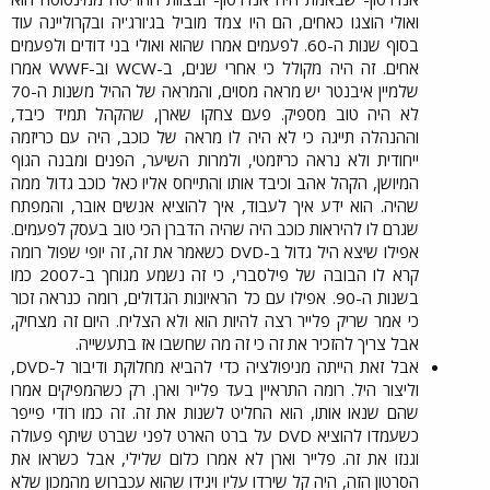
ואולי הוצגו כאחים, הם היו צמד מוביל בג'ורג'יה ובקרוליינה עוד
בסוף שנות ה-60. לפעמים אמרו שהוא ואולי בני דודים ולפעמים
אחים. זה היה מקולל כי אחרי שנים, ב-WCW וב-WWF אמרו
שלמיין איבנטר יש מראה מסוים, והמראה של ההיל משנות ה-70
לא היה טוב מספיק. פעם צחקו שארן, שהקהל תמיד כיבד,
וההנהלה תייגה כי לא היה לו מראה של כוכב, היה עם כריזמה
ייחודית ולא נראה כריזמטי, ולמרות השיער, הפנים ומבנה הגוף
המיושן, הקהל אהב וכיבד אותו והתייחס אליו כאל כוכב גדול ממה
שהיה. הוא ידע איך לעבוד, איך להוציא אנשים אובר, והמפתח
שגרם לו להיראות כוכב היה שהיה הדברן הכי טוב בעסק לפעמים.
אפילו שיצא היל גדול ב-DVD כשאמר את זה, זה יופי שפול רומה
קרא לו הבובה של פילסברי, כי זה נשמע מגוחך ב-2007 כמו
בשנות ה-90. אפילו עם כל הראיונות הגדולים, רומה כנראה זכור
כי אמר שריק פלייר רצה להיות הוא ולא הצליח. היום זה מצחיק,
אבל צריך להזכיר את זה כי זה מה שחשבו אז בתעשייה.​
אבל זאת הייתה מניפולציה כדי להביא מחלוקת ודיבור ל-DVD,
וליצור היל. רומה התראיין בעד פלייר וארן. רק כשהמפיקים אמרו
שהם שנאו אותו, הוא החליט לשנות את זה. זה כמו רודי פייפר
כשעמדו להוציא DVD על ברט הארט לפני שברט שיתף פעולה
וגנזו את זה. פלייר וארן לא אמרו כלום שלילי, אבל כשראו את
הסרטון הזה, היה קל שירדו עליו ויגידו שהוא עכברוש מהמכון שלא