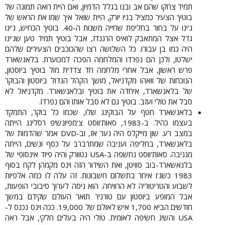
תמיד צחקו שהם אב ובנו בגלל הדמיון, ואם היית רואה תמונה של
בוטץ' הצעיר כמציל בניו יורק, היית שואל איך שמו את הראש של
ג'ינו על בחור בחליפת שחייה משנות ה-40. בוטץ' הכחיש, ג'ינו
גדל אצל המתאבק לואיס הרננדז, אבל בוטץ' תמיד טען שג'ינו
היה כמו בן עבורו. כל השלושה רצו שהכוכבים הצעירים שלהם
ישלטו, ולכן הם נפרדו והמלחמה הפכה למכוערת. בלאנשארד
פרש ראשון, אבל אחרי מלחמה חד צדדית מול בוטץ' ביוסטון,
הנוכחות של וואהו מקדניאל, מושך הקהל הגדול ביוסטון והבוקר
של בלאנשארד, איחדה את בוטץ' ובלאנשארד. מקדניאל לא
סבל את טולי ועזב. בוטץ' גם לא סבל אותו והם נפרדו.​
בלאנשארד חטף על הבוקינג שלו, שכמו כל בוקר, התמקד
בעצמו כהיל. ב-1983, סאות'ווסט צ'מפיונשיפ רסלינג הייתה
במצב רע. שון מייקלס היה נער אז, וב-DVD אמר שהדמות של
בלאנשארד, בחליפה ועניבה שמתרברב על כסף ונשים, הייתה
מגניבה. סאות'ווסט נחשפה ב-USA נטוורק והיה פיוד אינסופי של
בלנאשארד-בוב סוויטן, ואת השידור הזה וינס מקמהן לקח בסוף
1983 כשג'ו איחר בתשלום חשבונות. זה עלה לו כמה אלפיות
לשבוע והטריטוריה לא הרוויחה. הוא ניסה לערוך סיבובי הופעות,
אבל המופע ביוסטון עם טורניר תואר העולם שקידם במשך
חודשים הביא 1,700 איש לאולם של 19,000. ככה וינס נכנס ל-
USA והשיג חשיפה לאומית. טולי היה בעלים חלקי, אבל ראה