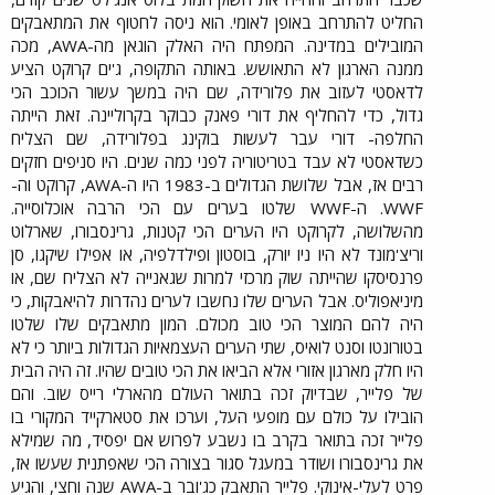
החליט להתרחב באופן לאומי. הוא ניסה לחטוף את המתאבקים
המובילים במדינה. המפתח היה האלק הוגאן מה-AWA, מכה
ממנה הארגון לא התאושש. באותה התקופה, ג'ים קרוקט הציע
לדאסטי לעזוב את פלורידה, שם היה במשך עשור הכוכב הכי
גדול, כדי להחליף את דורי פאנק כבוקר בקרוליינה. זאת הייתה
החלפה- דורי עבר לעשות בוקינג בפלורידה, שם הצליח
כשדאסטי לא עבד בטריטוריה לפני כמה שנים. היו סניפים חזקים
רבים אז, אבל שלושת הגדולים ב-1983 היו ה-AWA, קרוקט וה-
WWF. ה-WWF שלטו בערים עם הכי הרבה אוכלוסייה.
מהשלושה, לקרוקט היו הערים הכי קטנות, גרינסבורו, שארלוט
וריצ'מונד לא היו ניו יורק, בוסטון ופילדלפיה, או אפילו שיקגו, סן
פרנסיסקו שהייתה שוק מרכזי למרות שגאנייה לא הצליח שם, או
מיניאפוליס. אבל הערים שלו נחשבו לערים נהדרות להיאבקות, כי
היה להם המוצר הכי טוב מכולם. המון מתאבקים שלו שלטו
בטורונטו וסנט לואיס, שתי הערים העצמאיות הגדולות ביותר כי לא
היו חלק מארגון אזורי אלא הביאו את הכי טובים שהיו. זה היה הבית
של פלייר, שבדיוק זכה בתואר העולם מהארלי רייס שוב. והם
הובילו על כולם עם מופעי העל, וערכו את סטארקייד המקורי בו
פלייר זכה בתואר בקרב בו נשבע לפרוש אם יפסיד, מה שמילא
את גרינסבורו ושודר במעגל סגור בצורה הכי שאפתנית שעשו אז,
פרט לעלי-אינוקי. פלייר התאבק כג'ובר ב-AWA שנה וחצי, והגיע