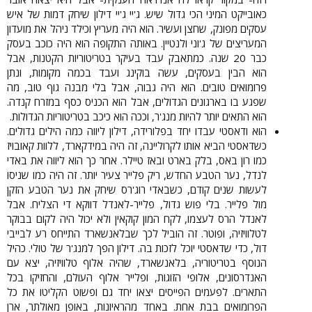
כאובייקט המיני הכי גדול שיש. ג'יי ג'יי דילון שיחק דמות של איש
עסקים מפונק, שחצן ועשיר. הוא היה מעריץ וכילד ניהל את מועדון
המעריצים של ג'וני ולנטיין. באותה התקופה הוא היה כוכב בעסק
כבר 20 שנה. כמתאבק עבד בעיקר בטריטוריות הקטנות, אבל
הוא הבין בעסקים, עשה בוקינג ועבד בכמה מקומות, ונתן
פרומואים טובים. הוא היה גבוה, אבל בלי מבנה גוף טוב, מה
שפגע בו בארגונים הגדולים, אבל הוא הכניס כסף במזרח קנדה.
הוא התאים יותר להיות מנג'ר, וככה הוא כיכב בטריטוריות הגדולות.​
הוא ודאסטי עבדו יחד בפלורידה, דילון ליווה כמה הילים גדולים.
כשדאסטי הביא אותו לקרוליינה, זה היה במידקארד, ללוות קאובויז
כמו רון באס, בלק בארט ובאז טיילר. אחר כך הוא ליווה את באדי
לנדל, נער הטבע החדש, ריק פלייר צעיר יותר. זה היה כמו שניסו
לעשות שנים קודם, כשבאדי רוג'רס שיחק את נער הטבע הזקן
מול פלייר. בלי פוש גדול, פלייר-לאנדל דווקא די הצליח. אבל
לאנדל הרס לעצמו, לקח המון קוקאין ולא יכול היה לקום בבוקר
לטלוויזיה, ופוטר. זה הוביל לכך שבלאנשארד התייחס רע לבייבי
דול, כדי שדאסטי יוכל לזכות בה. דילון הפך למנג'ר של טולי. כהיל
הנוסף בטריטוריה, בלאנשארד, שהיה אלוף טלוויזיה, יצא עם
האנדרסונים, אלופי הזוגות, ופלייר אלוף העולם, והחזיקו בכל
התארים. לפעמים הפייסים יצאו יחד גם ופשוט הקליטו את כל
הפרומואים בבת אחת. באחד מהראיונות, באופן מאולתר, ארן