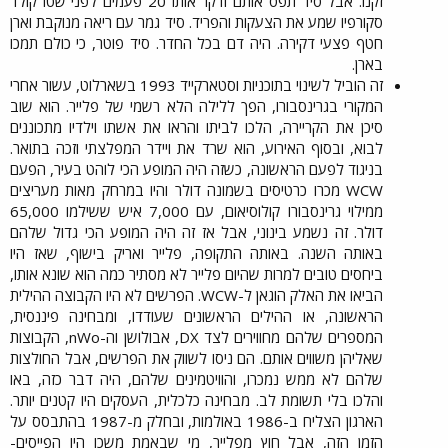
זקנו. אבל סיד תפס אותם ודקר אותו 20 פעמים לפני שטו קולד
סקורפיו שמע את הצעקות והפריד. סיד גמר עם ריאה מנוקבת וארן
חטף פצעי דקירה. היה דם בכל החדר. סיד פוטר, כי כולם תמכו
בארן.​
זה הוביל לשינוי בתוכניות וסטארקייד 1993 בשארלוט, עשור אחרי
המקורי בגרינסבורו, הפך ללילה הלא רשמי של פלייר. הוא שוב
סיכן את הקריירה, הלכו לביתו והראו את אשתו וילדיו מתכוננים
לבוא, ובסוף האירוע, הוא שרד את ויידר המפלצתי וזכה בתואר.
בניגוד לפעם הראשונה, כשזה היה המופע הכי לוהט בעיר, הפעם
WCW מכרו כרטיסים בשמונה דולר והיו במרחק מאות מעריצים
ממילוי גרינסבורו קולוסיאום, עם 7,000 איש ששילמו 65,000
דולר. זה נשמע בינוני, אבל אז זה היה המופע הכי גדול שלהם
באותה השנה. באותה התקופה, פלייר ואריק בישוף, שאז היו
ביחסים טובים למרות שהיום פלייר לא מסתיר כמה הוא שונא אותו,
הביאו את האלק הוגאן ל-WCW. הפרשים לא היו הקבוצה ההילית
הראשונה, או ההילים הראשונים שעודדו, ומבחינה פיננסית,
המספרים שלהם מחווירים לצד DX, אבולושן וה-nWo, הקבוצות
שאליהן משווים אותם. הם ניסו לשווק את הפרשים, אבל החולצות
שלהם לא ממש נמכרו, והוויטמינים שלהם, היה דבר כזה, באו
והלכו בלי תשומת לב. מבחינה כלכלית, העסקים היו קטנים יותר.
הארגון הצליח ב-1986 באולמות, ובחלק מ-1987 בהתבסס על
הזמן הזה, אבל חוץ מפלייר, מי שבאמת משכו היו הפייסים-