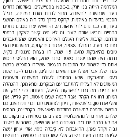
עם דייב והם התרברבו שמעולם לא צפו ב-WWF. בסוף,
המלחמה הייתה בניו יורק, ב-NBC בספיישלים, באולמות גדולים
בעיר שנחשבה לחשובה. מחוץ לדרום מזרח המדינה, בגלל
הסכמי בלעדיות באולמות, קרוקט בדרך כלל היה באולם המשני
בעיר, וזה כבר גרם לו להיראות רע. ה-WWF יצרו כוכבים גדולים
מהחיים והביאו אותם לעיר. זה לא היה קשור לאקשן דרמטי
ומדמם, וקרבות אליפות העולם הארוכים והאמינים שהמתאבקים
נתנו כל פעם. בתחילת 1988, ארגוני ג'ים קרוקט, מהארגונים הכי
טובים בהיאבקות כמעט 15 שנה, היו בצרות פיננסיות. בקיץ,
נדמה היה שהם יסגרו. כשטד טרנר שמע, הוא החליט לרכוש
אותם כדי לשמור על התוכניות הנצפות ששידרו בסופ"ש ברשת
TBS שלו. אבל אפילו עם השיאים הגדולים, זה גרם ל-13 שנות
כעס. מתאבקים שלא הסתגלו לעולם המשתנה ולעסקים
המשתנים לא הצליחו להתחבר עם הבוקרים, ונורא מכך, ההנהלה
לא הבינה מה גרם להיאבקות לפעול, ורעיונות כדי לחזק את
המותג דחו את הקהל. אבל לכמה שנים מעטות, ריק פלייר, ארן
ואולי אנדרסון, בלאנשארד, דילון ולפעמים לוגר וברי ווינדהאם, בנו
מורשת שהפכה לחשובה בתולדות האאנשים. בקרוליינה, הבסיס
שלהם, אחוז גדול מהאוכלוסייה צפה בהם בטלוויזיה בדבקות, גם
אם לא הרבה יודו בזה. האירוניה היא שבשיאם, כשהביאו רייטינג
גבוה וקהל נאמן, ההיאבקות לא קיבלה כיסוי. אולי עיתון עשה
עליהם כתבה פעם בשנה. אולי עשו כתבה בטלוויזיה בחודשים