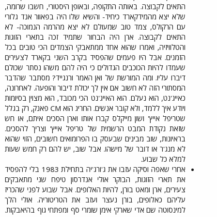
התאים לקבוצה. באותה התקופה, ובאופן היסטורי, חשבו שרומה,
שלא יצא מהמידקארד כיחיד- והשיא שלו היה בפאוור אנד גלורי
עם הרקולס, צמד טוב שמעולם לא יצא מהרמה הנמוכה- לא
התאים לקבוצה. ארן היה הבחור שתמיד זכה בתארי הזוגות
והטלוויזיה, ואמרו שהוא אחד ממתאבקי הצמדים הכי טובים בכל
הזמנים. אבל היו פעמים שהפסיד בקרב השני בקארד לצעירים
שעמדו להיות הכוכבים הגדולים כי היה להם משהו נסתר שכולם
דיברו עליו. ומה המורשת של ואן האמר ורנגייד? מסתבר שהדבר
המסתורי הזה לא חשוב אם אין לך יכולת דיבור והופעה. לאחרונה,
כאייג'נט, הוא נעלם. הוא האייג'נט הכי מכובד, הוא מצוין בסיומות
ויודע איך ללמד, ולא קובר אנשים. החריג הוא CM פאנק, רק בגלל
שטריפל אייץ' ושון מייקלס קברו אותו וארן הסכים איתם, או חש
שזאת נקודת המבט הרשמית של טריפל אייץ' וצריך להסכים.
בראיונות, שוב מבינים שבעסק בו הפרומואים חשובים, הזוי שהוא
לא מנג'ר או דובר של מישהו. אבל שוב, יש להם רק חמש שעות
למלא כל שבוע.​
אחרי שאפה וסיקה עזבו את ג'ורג'יה בתחילת 1983 בלי להפסיד
את תארי הזוגות, הבוקר אולי אנדרסון טיפח שני מתאבקים
צעירים, ארן ומאט בורן, להיות האלופים. אבל שבוע לפני שהכריז
עליהם כאלופים, בורן נעצר ועזב את הטריטוריה. אולי הלך
למינסוטה שם אדי שארקי אימן שומרי סף ומפתחי גוף בהיאבקות.