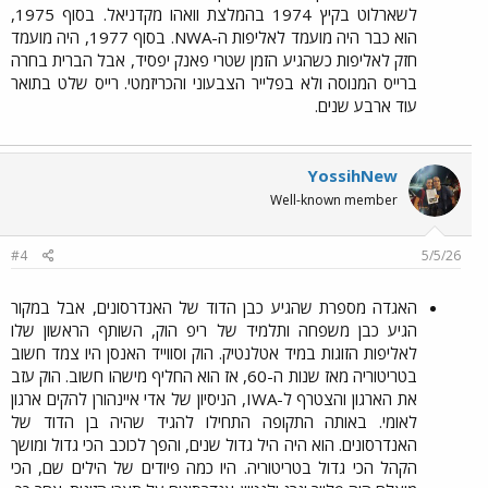
לשארלוט בקיץ 1974 בהמלצת וואהו מקדניאל. בסוף 1975,
הוא כבר היה מועמד לאליפות ה-NWA. בסוף 1977, היה מועמד
חזק לאליפות כשהגיע הזמן שטרי פאנק יפסיד, אבל הברית בחרה
ברייס המנוסה ולא בפלייר הצבעוני והכריזמטי. רייס שלט בתואר
עוד ארבע שנים.​
YossihNew
Well-known member
#4
5/5/26
האגדה מספרת שהגיע כבן הדוד של האנדרסונים, אבל במקור
הגיע כבן משפחה ותלמיד של ריפ הוק, השותף הראשון שלו
לאליפות הזוגות במיד אטלנטיק. הוק וסווייד האנסן היו צמד חשוב
בטריטוריה מאז שנות ה-60, אז הוא החליף מישהו חשוב. הוק עזב
את הארגון והצטרף ל-IWA, הניסיון של אדי איינהורן להקים ארגון
לאומי. באותה התקופה התחילו להגיד שהיה בן הדוד של
האנדרסונים. הוא היה היל גדול שנים, והפך לכוכב הכי גדול ומושך
הקהל הכי גדול בטריטוריה. היו כמה פיודים של הילים שם, הכי