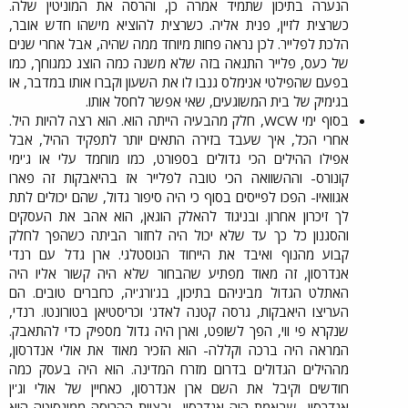
הנערה בתיכון שתמיד אמרה כן, והרסה את המוניטין שלה.
כשרצית לזיין, פנית אליה. כשרצית להוציא מישהו חדש אובר,
הלכת לפלייר. לכן נראה פחות מיוחד ממה שהיה, אבל אחרי שנים
של כעס, פלייר התגאה בזה שלא משנה כמה הוצג כמגוחך, כמו
בפעם שהפילטי אנימלס גנבו לו את השעון וקברו אותו במדבר, או
בגימיק של בית המשוגעים, שאי אפשר לחסל אותו.​
בסוף ימי WCW, חלק מהבעיה הייתה הוא. הוא רצה להיות היל.
אחרי הכל, איך שעבד בזירה התאים יותר לתפקיד ההיל, אבל
אפילו ההילים הכי גדולים בספורט, כמו מוחמד עלי או ג'ימי
קונורס- וההשוואה הכי טובה לפלייר אז בהיאבקות זה פארו
אגוואיו- הפכו לפייסים בסוף כי היה סיפור גדול, שהם יכולים לתת
לך זיכרון אחרון. ובניגוד להאלק הוגאן, הוא אהב את העסקים
והסגנון כל כך עד שלא יכול היה לחזור הביתה כשהפך לחלק
קבוע מהנוף ואיבד את הייחוד הנוסטלגי. ארן גדל עם רנדי
אנדרסון, זה מאוד מפתיע שהבחור שלא היה קשור אליו היה
האתלט הגדול מביניהם בתיכון, בג'ורג'יה, כחברים טובים. הם
העריצו היאבקות, גרסה קטנה לאדג' וכריסטיאן בטורונטו. רנדי,
שנקרא פי ווי, הפך לשופט, וארן היה גדול מספיק כדי להתאבק.
המראה היה ברכה וקללה- הוא הזכיר מאוד את אולי אנדרסון,
מההילים הגדולים בדרום מזרח המדינה. הוא היה בעסק כמה
חודשים וקיבל את השם ארן אנדרסון, כאחיין של אולי וג'ין
אנדרסון- שבאמת היה אנדרסון- ובצוות ההריסה ממינסוטה הוא