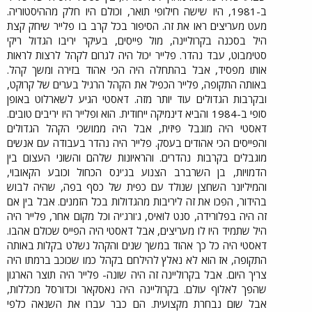
ב-1981, היו שישה חילופי תואר, וכולם היו חלק מההיסטוריה.
מעט מעריצים ראו את זה. הסיפור בכל קרב בו פלייר שיחק קצת
היל בסכנה בקרוליינה, מול פייסים, בעיקר יריבו הגדול ריקי
סטימבוט, עבד נהדר. פלייר יכול היה לגרום לקהל לרצות לראות
אותו מפסיד, אבל בהתחלה היה הכי אהוד בזירה ומשך קהל.
באותה התקופה, פלייר הכפיל את הקהל הרגיל בערים של קרוקט,
ובקרבות הגדולים עוד יותר מזה. דאסטי הגיע לשארלוט באופן
סופי ב-1984 והביא דינמיקה ייחודית. הוא ופלייר היו יריבים טובים.
דאסטי היה מוגבל פיזית, אבל היה ממושכי הקהל הגדולים
והפייסים הכי אהודים בעסק. פלייר היה נהדר בעבודה עם אנשים
מוגבלים בקרבות נהדרים. והראיונות שלהם והשוני העצום בין
הדמויות, בן השרברב הצנוע בג'ינס הכחול וכובע הקאובוי,
והמיליונר השחצן שנולד עם כפית של כסף בפה, שהיה לבוש
בהידור, הפכו את זה ליריבות מהגדולות בכל הזמנים. אבל בין אם
זה היה בפלורידה, סנט לואיס, ג'ורג'יה וכל מקום אחר, פלייר היה
היל שתמיד היו לו מעריצים, אבל דאסטי היה הפייס שכולם אהבו.
דאסטי היה כל כך אהוד במשך שנים והקהל נשלט בקלות באותה
התקופה, אז הוא לא נאלץ להילחם בקהל כמו שכוכב ברמתו היה
צריך היום. אבל בקרוליינה זה היה שונה- פלייר היה תוצר הארגון
שהפך לאלוף עולם. בקרוליינה היה נאסקאר וכדורסל מכללות,
אבל שום נבחרת מקצועית. הם כבר עברו את השנאה כלפי