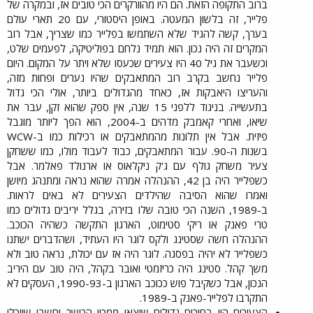
ברוב התקופה הזאת. הם היו מהוורקרים הכי טובים אז, ובמקרה של
פלייר, זה בלשון המעטה. באופן היסטורי, עם 20 תארי עולם
בערך, קשה להגיד שלא השתמשו בפלייר כמו שצריך, אבל רוב
המקרים זה היה נכון. הוא תמיד נלחם בפוליטיקה, לפעמים שלט,
וכשעבר את גיל 40 היו צעירים שכעסו שלא ויתר על המקום. היום
פלייר נחשב בקרב רוב המתאבקים שהיו נערים ופחות מזה,
והעריצו היאבקות אז, כאחד מהגדולים ביותר, אולי הכי גדול
בתעשייה. בניגוד ללפני 15 שנה, אין ספק שהוא זקן, עבר את
שיאו, ואחרי קאמבק מדהים ב-2004, הוא הפך ליותר מוגבל
פיזית. אבל אין תלונות מהמתאבקים או רכילות כמו ב-WCW
בשנות ה-90. עבור המתאבקים, כבוד לעבוד מולו, כמו ששחקן
צעיר משחק גולף עם ג'ק ניקלאוס או ארנולד פאלמר. אבל
כשפלייר היה בן 42, ההנהלה אמרה שהוא נראה ומתנהג מיושן
ואמרו שהוא הסיבה שהילדים הצעירים לא באים לראות.
ב-1989, השנה הכי טובה שלו בזירה, בגלל יריבים גדולים כמו
טרי פאנק או ריקי סטימוט, הארגון התקשה כשהיה הכוכב.
ההנהלה חשה שסטינג ולקס לוגר היו העתיד, ושהדברים ישתנו
כשפלייר לא יהיה בפסגה. לוגר היה אז עם יכולת, נראה טוב ולא
משך קהל. סטינג היה כריזמטי ואובר בקהל, היה טוב עם היריב
הנכון, אבל כשקיבל פוש ככוכב הארגון ב-1990-93, העסקים לא
התקרבו לפלייר-פאנק ב-1989.​
הצעירים היו בחורים גדולים שיצאו ממכון הכושר וחשבו שיוכלו