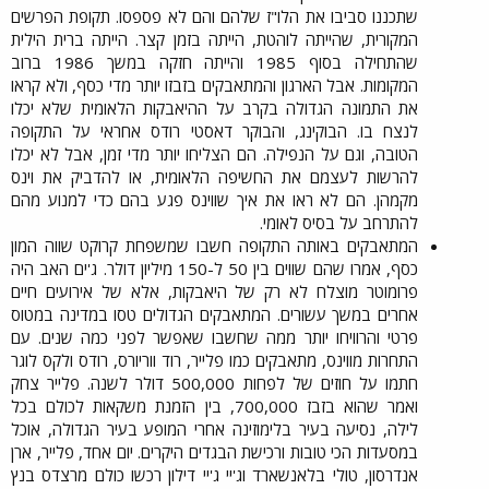
שתכננו סביבו את הלו"ז שלהם והם לא פספסו. תקופת הפרשים
המקורית, שהייתה לוהטת, הייתה בזמן קצר. הייתה ברית הילית
שהתחילה בסוף 1985 והייתה חזקה במשך 1986 ברוב
המקומות. אבל הארגון והמתאבקים בזבזו יותר מדי כסף, ולא קראו
את התמונה הגדולה בקרב על ההיאבקות הלאומית שלא יכלו
לנצח בו. הבוקינג, והבוקר דאסטי רודס אחראי על התקופה
הטובה, וגם על הנפילה. הם הצליחו יותר מדי זמן, אבל לא יכלו
להרשות לעצמם את החשיפה הלאומית, או להדביק את וינס
מקמהן. הם לא ראו את איך שווינס פגע בהם כדי למנוע מהם
להתרחב על בסיס לאומי.​
המתאבקים באותה התקופה חשבו שמשפחת קרוקט שווה המון
כסף, אמרו שהם שווים בין 50 ל-150 מיליון דולר. ג'ים האב היה
פרומוטר מוצלח לא רק של היאבקות, אלא של אירועים חיים
אחרים במשך עשורים. המתאבקים הגדולים טסו במדינה במטוס
פרטי והרוויחו יותר ממה שחשבו שאפשר לפני כמה שנים. עם
התחרות מווינס, מתאבקים כמו פלייר, רוד ווריורס, רודס ולקס לוגר
חתמו על חוזים של לפחות 500,000 דולר לשנה. פלייר צחק
ואמר שהוא בזבז 700,000, בין הזמנת משקאות לכולם בכל
לילה, נסיעה בעיר בלימוזינה אחרי המופע בעיר הגדולה, אוכל
במסעדות הכי טובות ורכישת הבגדים היקרים. יום אחד, פלייר, ארן
אנדרסון, טולי בלאנשארד וג'יי ג'יי דילון רכשו כולם מרצדס בנץ