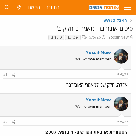
התחבר
הירשם
היאבקות WWE
סיכום אובזרבר- מאמרים חלק ב'
פ
פ
T
5/5/26
YossihNew
אובזרבר
סיכומים
ו
ו
a
ת
ר
g
YossihNew
ח
ס
s
ה
ם
Well-known member
נ
ב
ו
ת
#1
5/5/26
ש
א
א
ר
יאללה, חלק שני למאמרי האובזרבר!
י
ך
YossihNew
Well-known member
#2
5/5/26
היסטוריית ארבעת הפרשים- 1 במאי, 2007: