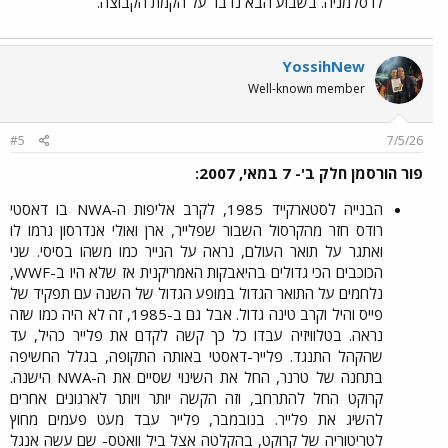
לרסלמניה. בשבוע הבא נדבר על הקמת הקבוצה.​
YossihNew
Well-known member
#5
7/5/26
פור הורסמן חלק ב'- 7 במאי, 2007:
הבנייה לסטארקייד 1985, לקרב אליפות ה-NWA בו דאסטי
רודס חזר מהקרסול השבור שפלייר, ארן ואולי אנדרסון גרמו לו
ואתגר על תואר העולם, נראה על הנייר כמו משהו בסיסי. שני
הכוכבים הכי גדולים בהיאבקות האמריקנית אז שלא היו ב-WWF,
נלחמים על התואר הגדול במופע הגדול של השנה עם תפקיד של
פייס והיל וקרב טינה גדול. אבל גם ב-1985, זה לא היה כמו שזה
נראה. בטלוויזיה עבדו כל כך קשה לקדם את פלייר כהיל, עד
שהקהל התנגד. פלייר-דאסטי באותה התקופה, בגלל החשיפה
בתחנה של טרנר, החל את השינוי שסיים את ה-NWA הישנה.
קרוקט החל להתרחב, וזה הקשה יותר ויותר לארגונים אחרים
להשיג את פלייר. בנובמבר, פלייר עבד מעט פעמים מחוץ
לטריטוריה של קרוקט, בהקלטה אצל ביל וואטס- שם עשה אנגל