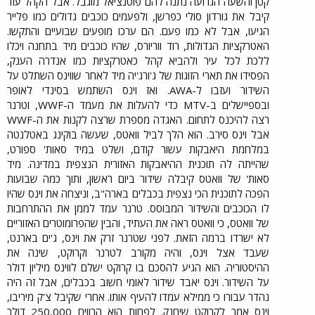
קטן והשעה הגרועה נתנה להם פוטנציאל מוגבל. אבל הקהל עוד
קיבל את גורדון סולי כפרשן, ולפעמים כוכבים גדולים כמו פלייר
הגיעו, אבל לא כמו פעם. הם ערכו מופעים שבועיים והתקשו.
האטרקציות הגדולות, רוד ווריורס, שהיו כוכבים מיד בתחנה ויכלו
ללכת לכל עיר ולהביא קהל כאטרקציות כמו אנדרה הענק,
הפסידו את תארי הזוגות של ג'ורג'יה מיד לאחר שווינס השתלט על
השידור ועזבו ל-AWA. ואז וינס השתמש בסינדי לאופר
ובספיישלים ב-MTV כדי להעלות את מעמד ה-WWF, וטרנר
רצה להיכנס לתחום. האגדה מספרת שרצה לקנות את ה-WWF
אבל וינס סירב. הוא הלך לביל וואטס, שעשה בוקינג באטלנטה
במלחמת היאבקות עשור קודם, ושלט במיד סאות' ספורט,
שהייתה לה תוכנית ההיאבקות האזורית הנצפית במדינה. מיד
סאות' של וואטס קיבלה שידור ביום ראשון, ותוך כמה שבועות
הפכה לתוכנית הכי נצפית בכבלים בארה"ב, וניצחה את וינס שהיו
לו הכוכבים והשידור המבוסס. טרנר עמד לממן את ההתרחבות
של וואטס, כי וואטס ראה את העתיד, והבין שהפרומוטרים האזוריים
לא ישרדו ברמה הזאת. לפני שטרנר זרק את וינס, ג'ים בארנט,
שעבד אצל וינס, והיה מקורב לטרנר וקרוקט, שינה את
ההיסטוריה. הוא הגיע להסכם בו קרוקט ישלם לווינס מיליון דולר
על השידור. וינס יאבד שידור לאומי חשוב בכבלים, אבל זה היה
נהדר עבורו כי ממילא עמדו להעיף אותו. אחרי שקיבל צ'ק מיריבו,
וינס אמר לקרוקט שיחנק. לפחות הוא הרוויח 250,000 דולר