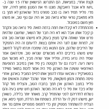
וקצת אחרי, במציאות, הם התגרשו. הנישואין שרדו 15 שנה ב-
NFL ולא אנגל היאבקות. מונגו חי את הסגנון מחוץ לזירה, יותר
מדי. פלייר תמיד ראה בו כוכב ספורט גדול שהארגון לא תמך בו
ולא מתאבק נוראי שלא נראה טוב או היה עם גוף טוב, או משהו
חוץ משם בפוטבול.​
מההתחלה לא קיבלו את רומה ברמה הזאת. סיד נראה טוב והקהל
כן קיבל אותו. אבל הוא לא היה חבר של השאר, שחשבו שלהיות
פרש אמר שאתה וורקר מצוין בעסק ולא מישהו שנראה טוב וזהו
זה, למרות שגם לוגר היה איתם בצוות. לדעתם זה היה התפקיד
של היריבים שלהם, והם התגאו בזה שימכרו ויגרמו לקהל לחשוב
שיש משהו ביריבים הלא מוכשרים שנראו טוב. ווינדהאם אמר
שסיד היה גרוע בזירה, ופלייר אמר שהיה מביך, לא מוכשר ועם
גישה רעה. דיברו גם על הקטטה בין סיד וארן בסיבוב ההופעות
האירופאי ששינה את הארגון. סיד היה אמור לזכות בתואר מוויידר
בסטארקייד ו-WCW עמדו להפוך אותו לפייס המוביל בארגון. אחרי
טיסה מתוחה והמון משקאות, סיד אמר שהכל ישתנה והאשים את
פלייר במצב הארגון. ארן תמך בחברו הטוב, והצליח מול קהל
שלא כיבד את סיד כי לא היה מוכשר. הארגון חש שיש בעיה והם
נשלחו לחדריהם לפני שהתחיל קרב. מאוחר יותר בלילה, כשארן
ישן, מישהו דפק לו על הדלת. כשפתח את הדלת, חטף כיסא. ארן
הצליח להשתחרר מספיק זמן כדי לתפוס מספריים איתם גזר את