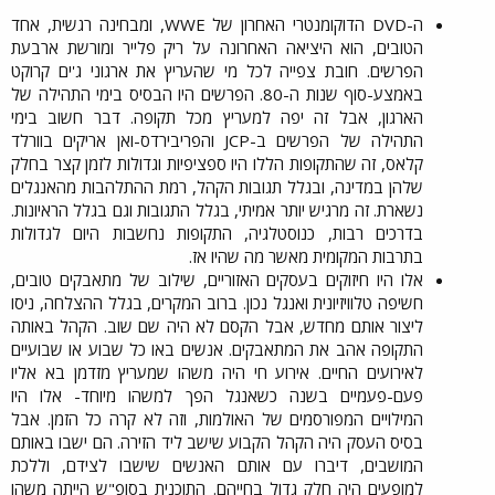
ה-DVD הדוקומנטרי האחרון של WWE, ומבחינה רגשית, אחד
הטובים, הוא היציאה האחרונה על ריק פלייר ומורשת ארבעת
הפרשים. חובת צפייה לכל מי שהעריץ את ארגוני ג'ים קרוקט
באמצע-סוף שנות ה-80. הפרשים היו הבסיס בימי התהילה של
הארגון, אבל זה יפה למעריץ מכל תקופה. דבר חשוב בימי
התהילה של הפרשים ב-JCP והפריבירדס-ואן אריקים בוורלד
קלאס, זה שהתקופות הללו היו ספציפיות וגדולות לזמן קצר בחלק
שלהן במדינה, ובגלל תגובות הקהל, רמת ההתלהבות מהאנגלים
נשארת. זה מרגיש יותר אמיתי, בגלל התגובות וגם בגלל הראיונות.
בדרכים רבות, כנוסטלגיה, התקופות נחשבות היום לגדולות
בתרבות המקומית מאשר מה שהיו אז.​
אלו היו חיזוקים בעסקים האזוריים, שילוב של מתאבקים טובים,
חשיפה טלוויזיונית ואנגל נכון. ברוב המקרים, בגלל ההצלחה, ניסו
ליצור אותם מחדש, אבל הקסם לא היה שם שוב. הקהל באותה
התקופה אהב את המתאבקים. אנשים באו כל שבוע או שבועיים
לאירועים החיים. אירוע חי היה משהו שמעריץ מזדמן בא אליו
פעם-פעמיים בשנה כשאנגל הפך למשהו מיוחד- אלו היו
המילויים המפורסמים של האולמות, וזה לא קרה כל הזמן. אבל
בסיס העסק היה הקהל הקבוע שישב ליד הזירה. הם ישבו באותם
המושבים, דיברו עם אותם האנשים שישבו לצידם, וללכת
למופעים היה חלק גדול בחייהם. התוכנית בסופ"ש הייתה משהו