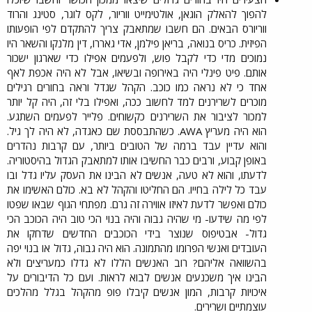
להפוך להאלק הוגאן, אולטימייט ווריור, לקס לוגר, סטינג והרוד
ווריורס הבאים. הם חשבו שמתאבק צריך להתקדם לפי הופעותו
הפיזית. כריס בנואה, בריאן פילמן, אדי גאררו, דין מלנקו והשאר היו
נמוכים מדי כדי לקבל פוש, ולפעמים אפילו כדי שארגון ישכור
אותם. פיט פינלי היה באירופה ובשיאו, אבל לא היה אכפת לאף
אחד כי לא נראה כמו כוכב. הקהל שגדל וראה בחורים רגילים
מוכרים לשרירנים למד לחשוב ככה, ואפילו בלי זה, היה קל יותר
למכור לציבור את השרירנים כקשוחים. פלייר לפעמים השתגע.
הוא היה מעריץ AWA. כשהתבססת שם כאגדה, לא היה לך גיל.
והוא עדיין עבד ברמה של הטובים ביותר, עם קרבות נהדרים
באופן קבוע, ורבים כבר החשיבו אותו למתאבק הגדול בהיסטוריה.
לדעתו, והוא לא טעה, אנשים לא הבינו את העסק עליו גדל ובו
עבד כל לילה בחייו. הם החליטו והקהל לא בא. כולם האשימו את
כולם ואפשר לדעת לאיזו אווירה זה גרם. מפתחי הגוף שבאו שפטו
לפי מה שידעו- מי שהיה גבוה והיה בנוי הכי טוב היה הכוכב הכי
גדול- אבטיפוס שנוצר בידי הכוכבים החדשים שדחקו את
העובדים ואנשי הפרומו מהתמונה. הוא היה גבוה, גדול או בנוי יפה
בהשוואה אליהם? רוב האנשים הללו לא גדלו כמעריצים ולא
הבינו איך משכנעים אנשים לבוא לראות. ועם כל הדיבורים על
איכויות קרבות, המון אנשים קיבלו פופ מהקהל בגלל מהלכים
עוצמתיים ושרירים.​