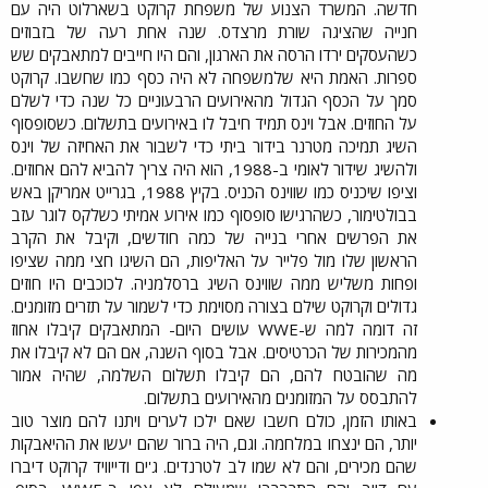
חדשה. המשרד הצנוע של משפחת קרוקט בשארלוט היה עם
חנייה שהציגה שורת מרצדס. שנה אחת רעה של בזבוזים
כשהעסקים ירדו הרסה את הארגון, והם היו חייבים למתאבקים שש
ספרות. האמת היא שלמשפחה לא היה כסף כמו שחשבו. קרוקט
סמך על הכסף הגדול מהאירועים הרבעוניים כל שנה כדי לשלם
על החוזים. אבל וינס תמיד חיבל לו באירועים בתשלום. כשסופסוף
השיג תמיכה מטרנר בידור ביתי כדי לשבור את האחיזה של וינס
ולהשיג שידור לאומי ב-1988, הוא היה צריך להביא להם אחוזים.
וציפו שיכניס כמו שווינס הכניס. בקיץ 1988, בגרייט אמריקן באש
בבולטימור, כשהרגישו סופסוף כמו אירוע אמיתי כשלקס לוגר עזב
את הפרשים אחרי בנייה של כמה חודשים, וקיבל את הקרב
הראשון שלו מול פלייר על האליפות, הם השיגו חצי ממה שציפו
ופחות משליש ממה שווינס השיג ברסלמניה. לכוכבים היו חוזים
גדולים וקרוקט שילם בצורה מסוימת כדי לשמור על תזרים מזומנים.
זה דומה למה ש-WWE עושים היום- המתאבקים קיבלו אחוז
מהמכירות של הכרטיסים. אבל בסוף השנה, אם הם לא קיבלו את
מה שהובטח להם, הם קיבלו תשלום השלמה, שהיה אמור
להתבסס על המזומנים מהאירועים בתשלום.​
באותו הזמן, כולם חשבו שאם ילכו לערים ויתנו להם מוצר טוב
יותר, הם ינצחו במלחמה. וגם, היה ברור שהם יעשו את ההיאבקות
שהם מכירים, והם לא שמו לב לטרנדים. ג'ים ודייוויד קרוקט דיברו