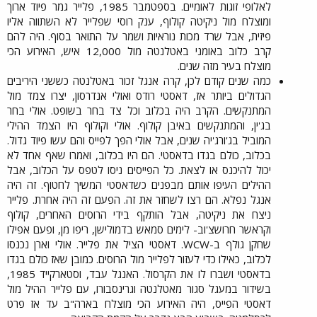
לאלופי זוגות לאומיים. בספטמבר 1985, פלייר גמר פיוד ארוך
ומוצלח מול ניקיטה קולוף, ענק רוסי שפלייר לא השתווה אליו
פיזית, אבל שרד מכות נוראיות ושמר על התואר בסוף. היה להם
קרב כלוב באומני באטלנטה מול 12,000 איש, האירוע הכי
מוצלח בעיר מזה שנים.​
כמה שנים קודם לכן, קרה אנגל זכור באטלנטה כששני היריבים
הגדולים ביותר אז, דאסטי רודס ואולי אנדרסון, יצרו צמד מול
המתנקשים. הקרב היה בכלוב וכל צד בחר בשופט. אולי בחר
בג'ין, והמתנקשים באיבן קולוף. אולי וקולוף היו הצמד ההילי
המוביל בג'ורג'יה שנים, אבל אולי הפך לפייס והם עשו פיוד גדול.
בכלוב, כולם בגדו בדאסטי. הם היו בכלוב, ואמרו שאף אחד לא
יכול להיכנס או לצאת. כל הפייסים ניסו לטפס על הכלוב, אבל
ההילים העיפו אותם מבפנים כשדאסטי המשיך לחטוף. זה היה
אנגל נפלא. הם רצו לשחזר את זה. הפעם זה היה אחרת. פלייר
ניצח את ניקיטה, אבל הותקף בידי הרוסים האחרים, קולוף
וקראשר חרושצ'וב- לימים סמאש בדמולישן, ריפו מן, ופעם אפילו
שחקן גולף ב-WCW. דאסטי הציל את פלייר. אולי וארן נכנסו
לכלוב, כאילו כדי לעזור לפלייר מול הרוסים. כמובן שאז כולם בגדו
בדאסטי ושברו לו את הקרסול. האנגל עבד, וסטארקייד 1985,
בשידור במעגל סגור מאטלנטה וגרינסבורו, עם פלייר ההיל מול
דאסטי הפייס, היה האירוע הכי מוצלח בארה"ב עד אז פרט