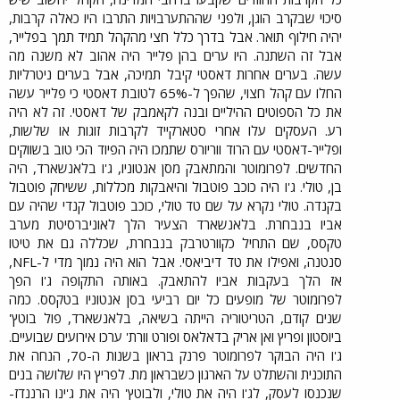
סיכוי שבקרב הוגן, ולפני שההתערבויות התרבו היו כאלה קרבות,
יהיה חילוף תואר. אבל בדרך כלל חצי מהקהל תמיד תמך בפלייר,
אבל זה השתנה. היו ערים בהן פלייר היה אהוב לא משנה מה
עשה. בערים אחרות דאסטי קיבל תמיכה, אבל בערים ניטרליות
החלו עם קהל חצוי, שהפך ל-65% לטובת דאסטי כי פלייר עשה
את כל הספוטים ההיליים ובנה לקאמבק של דאסטי. זה לא היה
רע. העסקים עלו אחרי סטארקייד לקרבות זוגות או שלשות,
ופלייר-דאסטי עם הרוד ווריורס שתמכו היה הפיוד הכי טוב בשווקים
החדשים. לפרומוטר והמתאבק מסן אנטוניו, ג'ו בלאנשארד, היה
בן, טולי. ג'ו היה כוכב פוטבול והיאבקות מכללות, ששיחק פוטבול
בקנדה. טולי נקרא על שם טד טולי, כוכב פוטבול קנדי שהיה עם
אביו בנבחרת. בלאנשארד הצעיר הלך לאוניברסיטת מערב
טקסס, שם התחיל כקוורטרבק בנבחרת, שכללה גם את טיטו
סנטנה, ואפילו את טד דיביאסי. אבל הוא היה נמוך מדי ל-NFL,
אז הלך בעקבות אביו להתאבק. באותה התקופה ג'ו הפך
לפרומוטר של מופעים כל יום רביעי בסן אנטוניו בטקסס. כמה
שנים קודם, הטריטוריה הייתה בשיאה, בלאנשארד, פול בוטץ'
ביוסטון ופריץ ואן אריק בדאלאס ופורט וורת' ערכו אירועים שבועיים.
ג'ו היה הבוקר לפרומוטר פרנק בראון בשנות ה-70, הנחה את
התוכנית והשתלט על הארגון כשבראון מת. לפריץ היו שלושה בנים
שנכנסו לעסק, לג'ו היה את טולי, ולבוטץ' היה את ג'ינו הרננדז-