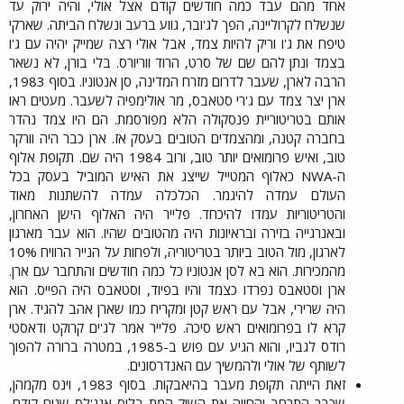
אחד מהם עבד כמה חודשים קודם אצל אולי, והיה ירוק עד
שנשלח לקרוליינה, הפך לג'ובר, גווע ברעב ונשלח הביתה. שארקי
טיפח את ג'ו וריק להיות צמד, אבל אולי רצה שמייק יהיה עם ג'ו
בצמד ונתן להם שם של סרט, הרוד ווריורס. בלי בורן, לא נשאר
הרבה לארן, שעבר לדרום מזרח המדינה, סן אנטוניו. בסוף 1983,
ארן יצר צמד עם ג'רי סטאבס, מר אולימפיה לשעבר. מעטים ראו
אותם בטריטוריית פנסקולה הלא מפורסמת. הם היו צמד נהדר
בחברה קטנה, ומהצמדים הטובים בעסק אז. ארן כבר היה וורקר
טוב, ואיש פרומואים יותר טוב, ורוב 1984 היה שם. תקופת אלוף
ה-NWA כאלוף המטייל שייצג את האיש המוביל בעסק בכל
העולם עמדה להיגמר. הכלכלה עמדה להשתנות מאוד
והטריטוריות עמדו להיכחד. פלייר היה האלוף הישן האחרון,
ובאנרגייה בזירה ובראיונות היה מהטובים שהיו. הוא עבר מארגון
לארגון, מול הטוב ביותר בטריטוריה, ולפחות על הנייר הרוויח 10%
מהמכירות. הוא בא לסן אנטוניו כל כמה חודשים והתחבר עם ארן.
ארן וסטאבס נפרדו כצמד והיו בפיוד, וסטאבס היה הפייס. הוא
היה שרירי, אבל עם ראש קטן ומקריח כמו שארן אהב להגיד. ארן
קרא לו בפרומואים ראש סיכה. פלייר אמר לג'ים קרוקט ודאסטי
רודס לגביו, והוא הגיע עם פוש ב-1985, במטרה ברורה להפוך
לשותף של אולי ולהמשיך עם האנדרסונים.​
זאת הייתה תקופת מעבר בהיאבקות. בסוף 1983, וינס מקמהן,
שכבר התרחב והחייה את השוק המת בלוס אנג'לס שנים קודם,