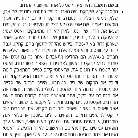
ובשנה חשובה, היה צעד לפני כל אחד שחשב להתרחב.​
ההסכם קבע שקרוקט יהיה הארגון היחיד בתחנה. ג'ורג'יה של ארן,
שלא ממש הצליחה, נסגרה, וקרוקט התרחב לג'ורג'יה וערך
מופעים באומני, שם אולי ווינס לא הצליחו. מעריצי ג'ורג'יה הקיימים
שנאו את החזון של וינס, ולארן לא היו מתאבקים. וואטס שמע
שהעסקה בוטלה, ובפרק האחרון שלו נאם לטובת העסק, ואמר
שארגון גדול בא ל-TBS וביקש מהקהל לתמוך בהם. קרוקט עבד
קרוב עם וואטס, והוא אפילו שלח את פלייר למיד סאות' שלא היו
חברים ב-NWA. הם החליפו מתאבקים ואחר כך גם ערכו את
טורניר גביע קרוקט הראשון לצמדים ב-1986 בסופרדום. וואטס
עזר לטפח את מגנום TA, שדאסטי קידם כפייס המתאבק היפה
שיעזור לו, הפייס המתקוטט והלא יפה. מגנום הגיע לקרוליינה
וקיבל את המקום של ריקי סטימבוט, היריב הגדול של פלייר.
סטימבוט ירד ברמה אחרי שהפסיד לטולי בלאנשארד, והוא ראה
את הכתובת על הקיר, ועזב והצטרף לווינס. קרוקט החתים את
המידנייט אקספרס, ג'ים קורנט ורוק'נרול אקספרס, ששברו שיאים
אצל וואטס ב-1984. וואטס יכול היה לקבוע את הכוכבים של
קרוקט למופעים גדולים, מופעים גדולים ביוסטון או בלואיזיאנה
סופרדום, או בערים אחרות אם וינס ערך האוס שואוז, כשהוא ערך
מופעים עמוסים. בין המהלכים הראשונים לאחר הרכישה, דאסטי
הקים את צמד ההריסה ממינסוטה שוב, עם אולי וארן, והפך אותם