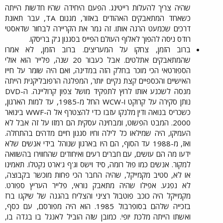
שהיה צריך להעלות רייטינג. הפעם היחידה שהיו חדשות הייתה
כשאחד המתאבקים האהודים באזור, מגנום TA, עבר תאונת
דרכים שכמעט הרגה אותו. זה גמר את הקריירה לבחור שדאסטי
רודס ניסה להפוך לאלוף העולם הפייס בסגנון ג'ק בריסקו.​
ברוב הזמן, צחקו על המעריצים. ברוב הזמן, לא אמרו
שהמתאבקים אתלטים. אבל כעבור 20 שנה, פלייר הוא אולי
הספורטאי הכי מוכר בחלק הזה במדינה, ואם היה שומר על חייו
האישיים והכספיים קצת נקיים יותר, המפלגה הרפובליקנית הייתה
מנסה לשכנע אותו לרוץ לתפקיד מושל צפון קרוליינה. ה-DVD
נותן סקירה על קרוקט ו-WCW החל מ-1985, עד למות הארגון,
כשכריס בנואה ודין מלנקו עזבו כדי להצטרף אל ה-WWF בינואר
2000. המבט הפשוט, ומבחינה עסקית הם רמזו על זה אבל לא
העמיקו, היה שמילאו כל לילה וחיו סגנון חיים מדהים בהתחלה.
ואז, מ-1988 עד הסוף, הם היו בארגון שנוהל בידי אנשים שלא
ידעו מה הם עושים, עם חברים רעים ואיחודים שהחווירו בהשוואה
למקור. אנשים כמו פול רומה, סיד וישס וג'ף ג'ארט נקטלו. תאמינו
או לא, סטיב מקמייקל, שהיה החבר הכי פחות מוכשר בקבוצה,
לא נפגע. אפילו שהיה מתאבק נוראי, פלייר העריץ ספורט.
מקמייקל היה כוכב פוטבול רציני והצליח בהגנה של שיקגו ברז
בזכייה שלהם בסופרבול 1985. הוא היה מפורסם, עם כסף,
ואשתו הייתה מלכת יופי. כמובן שזה הוביל לאנגל בו בגדה בו,