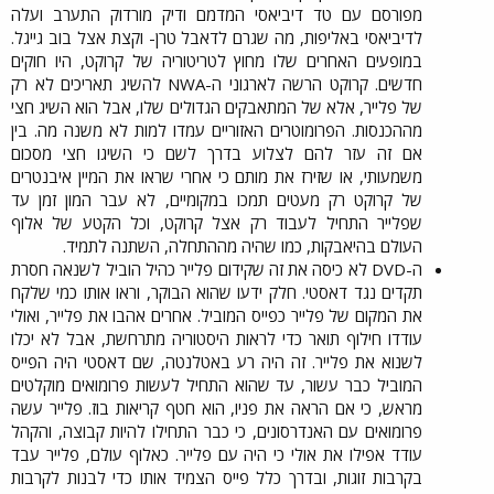
מפורסם עם טד דיביאסי המדמם ודיק מורדוק התערב ועלה
לדיביאסי באליפות, מה שגרם לדאבל טרן- וקצת אצל בוב גייגל.
במופעים האחרים שלו מחוץ לטריטוריה של קרוקט, היו חוקים
חדשים. קרוקט הרשה לארגוני ה-NWA להשיג תאריכים לא רק
של פלייר, אלא של המתאבקים הגדולים שלו, אבל הוא השיג חצי
מההכנסות. הפרומוטרים האזוריים עמדו למות לא משנה מה. בין
אם זה עזר להם לצלוע בדרך לשם כי השיגו חצי מסכום
משמעותי, או שזירז את מותם כי אחרי שראו את המיין איבנטרים
של קרוקט רק מעטים תמכו במקומיים, לא עבר המון זמן עד
שפלייר התחיל לעבוד רק אצל קרוקט, וכל הקטע של אלוף
העולם בהיאבקות, כמו שהיה מההתחלה, השתנה לתמיד.​
ה-DVD לא כיסה את זה שקידום פלייר כהיל הוביל לשנאה חסרת
תקדים נגד דאסטי. חלק ידעו שהוא הבוקר, וראו אותו כמי שלקח
את המקום של פלייר כפייס המוביל. אחרים אהבו את פלייר, ואולי
עודדו חילוף תואר כדי לראות היסטוריה מתרחשת, אבל לא יכלו
לשנוא את פלייר. זה היה רע באטלנטה, שם דאסטי היה הפייס
המוביל כבר עשור, עד שהוא התחיל לעשות פרומואים מוקלטים
מראש, כי אם הראה את פניו, הוא חטף קריאות בוז. פלייר עשה
פרומואים עם האנדרסונים, כי כבר התחילו להיות קבוצה, והקהל
עודד אפילו את אולי כי היה עם פלייר. כאלוף עולם, פלייר עבד
בקרבות זוגות, ובדרך כלל פייס הצמיד אותו כדי לבנות לקרבות