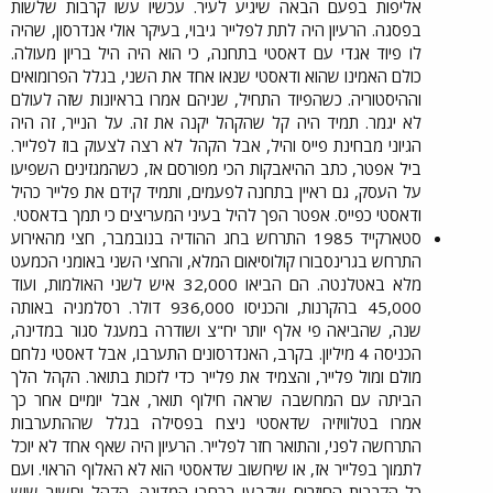
אליפות בפעם הבאה שיגיע לעיר. עכשיו עשו קרבות שלשות
בפסגה. הרעיון היה לתת לפלייר גיבוי, בעיקר אולי אנדרסון, שהיה
לו פיוד אגדי עם דאסטי בתחנה, כי הוא היה היל בריון מעולה.
כולם האמינו שהוא ודאסטי שנאו אחד את השני, בגלל הפרומואים
וההיסטוריה. כשהפיוד התחיל, שניהם אמרו בראיונות שזה לעולם
לא יגמר. תמיד היה קל שהקהל יקנה את זה. על הנייר, זה היה
הגיוני מבחינת פייס והיל, אבל הקהל לא רצה לצעוק בוז לפלייר.
ביל אפטר, כתב ההיאבקות הכי מפורסם אז, כשהמגזינים השפיעו
על העסק, גם ראיין בתחנה לפעמים, ותמיד קידם את פלייר כהיל
ודאסטי כפייס. אפטר הפך להיל בעיני המעריצים כי תמך בדאסטי.​
סטארקייד 1985 התרחש בחג ההודיה בנובמבר, חצי מהאירוע
התרחש בגרינסבורו קולוסיאום המלא, והחצי השני באומני הכמעט
מלא באטלנטה. הם הביאו 32,000 איש לשני האולמות, ועוד
45,000 בהקרנות, והכניסו 936,000 דולר. רסלמניה באותה
שנה, שהביאה פי אלף יותר יח"צ ושודרה במעגל סגור במדינה,
הכניסה 4 מיליון. בקרב, האנדרסונים התערבו, אבל דאסטי נלחם
מולם ומול פלייר, והצמיד את פלייר כדי לזכות בתואר. הקהל הלך
הביתה עם המחשבה שראה חילוף תואר, אבל יומיים אחר כך
אמרו בטלוויזיה שדאסטי ניצח בפסילה בגלל שההתערבות
התרחשה לפני, והתואר חזר לפלייר. הרעיון היה שאף אחד לא יוכל
לתמוך בפלייר אז, או שיחשוב שדאסטי הוא לא האלוף הראוי. ועם
כל הקרבות החוזרים שקבעו ברחבי המדינה, הקהל יחשוב שיש