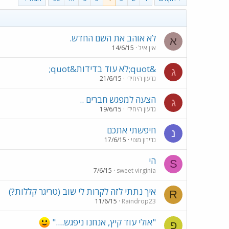
לא אוהב את השם החדש.
א
אין איל
14/6/15
&quot;לא עוד בדידות&quot;
ג
גדעון היחידי
21/6/15
הצעה למפגש חברים ..
ג
גדעון היחידי
19/6/15
חיפשתי אתכם
נ
נדירון מצוי
17/6/15
הי
S
7/6/15
sweet virginia
איך נתתי לזה לקרות לי שוב (טריגר קללות?)
R
11/6/15
Raindrop23
"אולי עוד קיץ, אנחנו ניפגש...."
פ