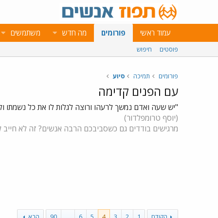
עמוד ראשי
פורומים
מה חדש
משתמשים
פוסטים
חיפוש
פורומים
תמיכה
סיוע
עם הפנים קדימה
"יש שעה ואדם נמשך לרעהו ורוצה לגלות לו את כל נשמתו ולש
(יוסף טרומפלדור)
מרגישים בודדים גם כשסביבכם הרבה אנשים? זה לא חייב לה
הקודם
1
2
3
4
5
6
…
90
הבא