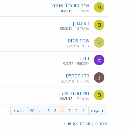
איזה סוג כלב אתה?
פ
פריאל 12
30/5/15
הפינגווין
פ
פריאל 12
30/5/15
שבת שלום
ל
לי בא
29/5/15
בודד
E
9/5/15
ERIK35Y
החג הסתיים
נ
נעמי155
25/5/15
משימה חדשה
פ
פריאל 12
20/5/15
הקודם
1
2
3
4
5
6
…
90
הבא
פורומים
תמיכה
סיוע