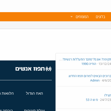
בלוגים
המומחים
תקיפה? אונס?'סתם' התעללות רגשית? או שאני סתם מגזימה כמו שלפעמים מרגיש לי?
13/12/2
הודיה 1990
רוכים הבאים לפורום תפוז החדש.
Admin
4/6/2
האח הגדול
הלוואות 
צילו
24/7/2
מ ש ה 53
עגלת תינוקות
בורסה וש