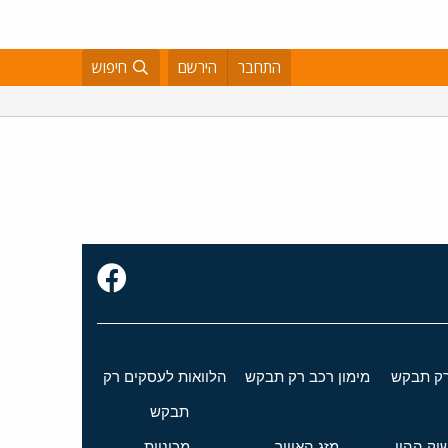
התחבר
הירשם
חיפוש
רק תבקש
מימון רכב רק תבקש
הלוואות לעסקים רק
תבקש
וק ההון
מזג האוויר
מכוניות