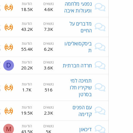
נפגעי מלחמה
נושאים
הודעות
ב
18.5K
4.6K
ופעולות איבה
0
מדברים על
נושאים
הודעות
ב
43.2K
7.3K
החיים
0
ביסקסואלים/ו
נושאים
הודעות
ב
55.4K
6.2K
ת
0
נושאים
הודעות
ש
D
חרדה חברתית
20.2K
3.6K
4
תמיכה למי
נושאים
הודעות
ב
שיקיריו חלו
1.7K
516
0
בסרטן
עם הפנים
נושאים
הודעות
ב
19.5K
2.3K
קדימה
0
נושאים
הודעות
כ
M
דיכאון
43.5K
5K
4