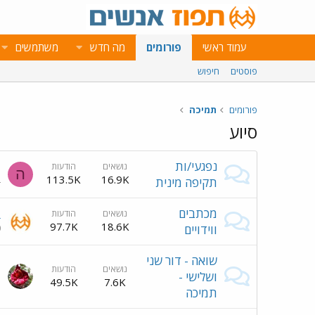
עמוד ראשי
פורומים
מה חדש
משתמשים
פוסטים
חיפוש
פורומים
תמיכה
סיוע
נפגעי/ות
נושאים
הודעות
ה
113.5K
16.9K
תקיפה מינית
4
מכתבים
נושאים
הודעות
ב
97.7K
18.6K
ווידויים
0
שואה - דור שני
נושאים
הודעות
ה
ושלישי -
49.5K
7.6K
3
תמיכה