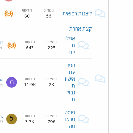
נושאים
הודעות
ב
ליצנות רפואית
80
56
0
קצת אחרת
אכיל
נושאים
הודעות
בר
ת
643
225
20
יתר
הפר
עת
אישיו
נושאים
הודעות
הצ
מ
11.9K
2K
ת
25
גבולי
ת
פוסט
נושאים
הודעות
שנ
ל
טראו
3.7K
796
23
מה