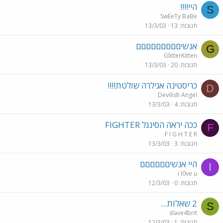
היי!!!!
S
SwEeTy BaBe
תגובות
13
13/3/03
אנשיםםםםםםםםם
G
GlitterKitten
תגובות
20
13/3/03
כריסטינה אגילרה שולטת!!!!
D
Devilish Angel
תגובות
4
13/3/03
ככה יראה הסינגל FIGHTER
F
F I G H T E R
תגובות
3
13/3/03
היי אנשיםםםםםם
I
i l0ve u
תגובות
0
12/3/03
2 שאלות...
S
slave4brit
תגובות
1
12/3/03