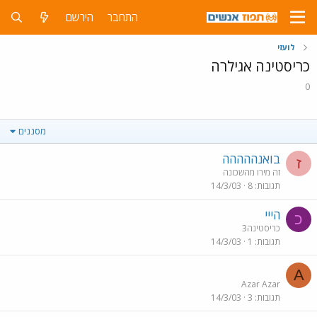
התחבר
הירשם
לועזי
כריסטינה אגילרה
0
מסננים
בואנההההה
ז
זה מירו מהשכונה
תגובות
8
14/3/03
הייי
כ
כריסטינה3
תגובות
1
14/3/03
A
Azar Azar
תגובות
3
14/3/03