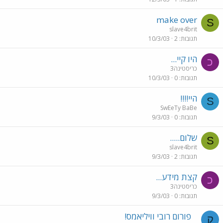
make over
S
slave4brit
תגובות
2
10/3/03
היו קיי...
כ
כריסטינה3
תגובות
0
10/3/03
היי!!!!
S
SwEeTy BaBe
תגובות
0
9/3/03
שלום.....
S
slave4brit
תגובות
2
9/3/03
קצת מידע...
כ
כריסטינה3
תגובות
0
9/3/03
פורום רובי וויליאמס!
ק