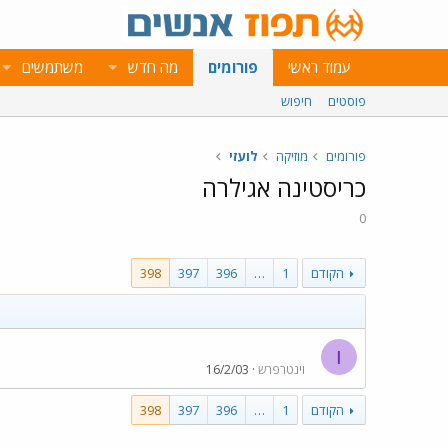
עמוד ראשי
פורומים
מה חדש
משתמשים
פוסטים
חיפוש
פורומים
מוזיקה
לועזי
כריסטינה אגילרה
0
הקודם
1
…
396
397
398
ו
וינטרפרש
16/2/03
הקודם
1
…
396
397
398