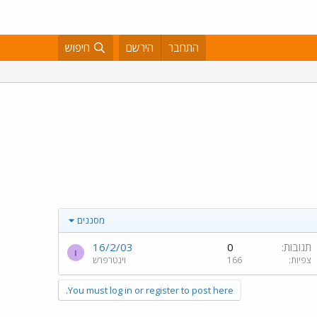
התחבר
הירשם
חיפוש
מסננים
תגובות
0
16/2/03
ו
צפיות
166
וינטרפרש
You must log in or register to post here.