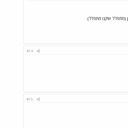
#14
#15