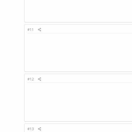
#11
#12
#13