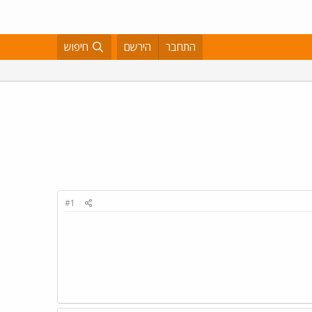
התחבר
הירשם
חיפוש
#1