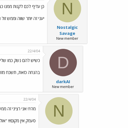
N
כן עדיף לכם לקנות ממנו כבר.
יעני זה יותר שווה וממש זול ולא תצ
Nostalgic
Savage
New member
22/4/04
D
כשיש להם נשק כמו שלי 
בהנחה כזאת, תשכח מז
darkAI
New member
22/4/04
N
מה?! אני רציני זה ממש 
סעמק אין מקום!!! "אולי