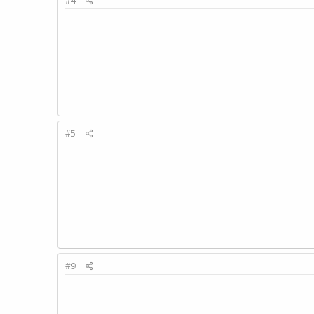
#4
#5
#9