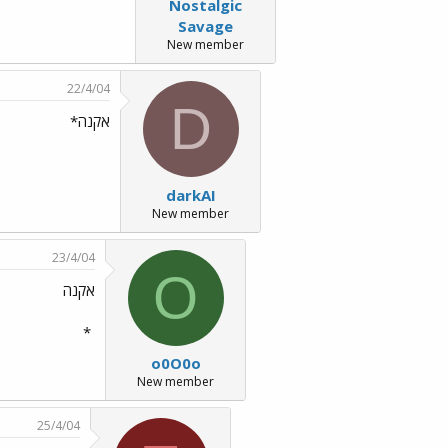
Nostalgic
Savage
New member
22/4/04
D
אקנה*
darkAI
New member
23/4/04
O
אקנה
*
o0O0o
New member
25/4/04