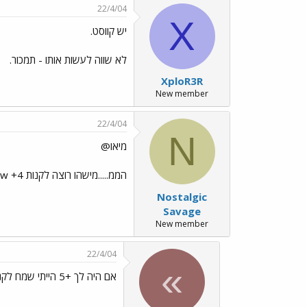
22/4/04
X
יש קווסט.
לא שווה לעשות אותו - תמכור.
XploR3R
New member
22/4/04
N
מיאו@
הממ.....מישהו רוצה לקנות Horn Xbow +4? אם כן שלחו לי מסר
Nostalgic
Savage
New member
22/4/04
»
אם היה לך +5 הייתי שמח לקנות