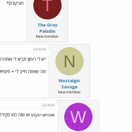
T
חצ'קונים*
The Gray
Paladin
New member
23/4/04
N
יש לי רעיון! תביא לי אותה! ז
מה שאתה חייב לי + פיצוי!!! ו
Nostalgic
Savage
New member
22/4/04
W
styx>arrow או שזה כמו סקיל???