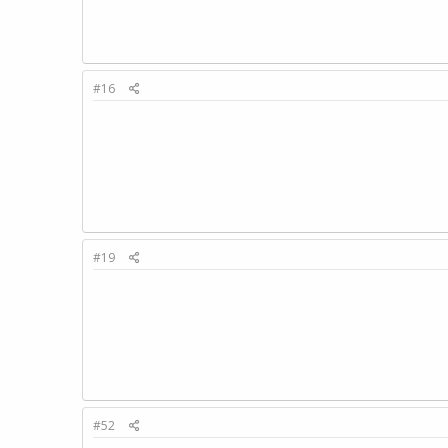
#16
#19
#52