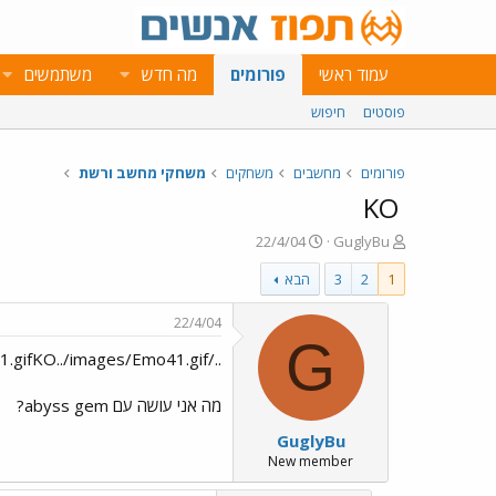
עמוד ראשי
פורומים
מה חדש
משתמשים
פוסטים
חיפוש
פורומים
מחשבים
משחקים
משחקי מחשב ורשת
KO
פ
פ
22/4/04
GuglyBu
ו
ו
1
2
3
הבא
ת
ר
ח
ס
ה
ם
22/4/04
נ
ב
G
../images/Emo41.gifKO../images/Emo41.gif
ו
ת
ש
א
א
ר
מה אני עושה עם abyss gem?
י
GuglyBu
ך
New member