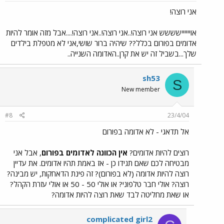
אני רוצה!
אויייייישששש אני רוצה!..אני רוצה!..אני רוצה!....אבל מזה אומר להיות
אדומים בפורום בכלל?? שיהיה ברור שושי,אני לא מטפלת בילדים
שלך...בשביל זה יש את קרן..האדומה השנייה..
sh53
S
New member
#8
23/4/04
אל תדאגי - לא אדומה בפורום
רוצים להיות אדומים?
אין הכוונה לאדומים בפורום
, אבל אני
מבטיחה לכם שאם תגידו כן - אז באמת תהיו אדומים. את עדיין
רוצה להיות אדומה (לא בפורום)? זה פינת הדאחקות, יש מבינה?
רוצה? אולי חבר טלפוני? או אולי 50 - 50 או אולי עזרת הקהל?
או שאת מחליטה לבד שאת רוצה להיות אדומה?
complicated girl2