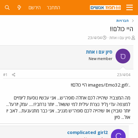
התחבר
הירשם
חברויות
היי כולם!!
פ
פ
סיון עם ו אחת
23/4/04
ו
ו
ת
ר
סיון עם ו אחת
ס
ח
ס
New member
ה
ם
נ
ב
ו
ת
#1
23/4/04
ש
א
א
ר
../images/Emo32.gif היי כולם!!
י
ך
מה המצב!? שיהייה לכם אחלה סופה"ש... אני עכשיו נוסעת ליומיים
למצפה עדי (ליד נצרת עילית למי ששאל... יותר נרחב?!..... עמק יזרעל...
יותר טוב!?) אז שיהייה לכם סופה"ש מגניב.. אני כבר מתגעגעת... לאב יו
אול... סיון
complicated girl2
C