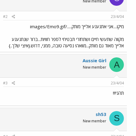
New member
#2
23/4/04
מיקו....אני אתגעגע אלייך מותק...../images/Emo9.gif
מקווה שתעשי חיים ושתחזרי תבטיחי לספר חוויות...ברור שנתגעגע
אלייך מאוד גם מותק...מוואה! נסיעה טובה, ממני, דרוש.{איצי שלך..}
Aussie Girl
A
New member
#3
23/4/04
תהני!!!
sh53
S
New member