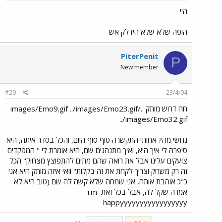
היי
הופה שלא שלא הידלק אש
PiterPenit
P
New member
#20
23/4/04
חח דרוש מותק ../images/Emo9.gif ../images/Emo23.gif
../images/Emo32.gif
נחשי מה? אחותי התקשרה סוף סוף היום, והכל בסדר איתה, היא
סיפרה לי איך היא, ואיך מתנהגים שם, היא אומרת לי " המפקדים
צועקים עלינו אבל את רואה שהם מתים להתפוצץ מצחוק" הכל
זה רק משחק וצריך לקחת את זה בקלות" וואי איזה מותק היא אני
כ"כ אוהבת אותה, אני שמחה שלא קשה לה שם (טוב היא לא
אמרה שקל לה, אבל בכל זאת
i'm
happyyyyyyyyyyyyyyyyy