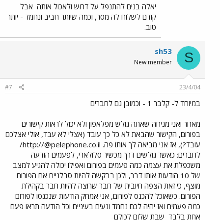
יאלה בנים להתנפל על דרוש ולאכול אותה
אבל
קודם לשלוח לה מסר, וכמה שיותר חביב ונחמד - יותר
טוב.
sh53
S
New member
#7
23/4/04
במיוחד ל- קלבר 1 - וכמובן גם לחברים
מאחר ואני מניחה שאתה גולש מפלאפון ולא יכול לראות קישורים
בפורום, הקישור שהבאת לא כל כך עובד (אצלי לא עבד, אולי אצלכם
עובד?), אז אני מביאה לך אותו פה. http://@pelephone.co.il/
לחברים: כאשר גולשים דרך מכשיר סלולארי, לפעמים הודעה
משכפלת את עצמה כמה פעמים בפורום ואפילו יכולה להגיע למצב
של 10 הודעות אותו דבר, ולכן בבקשה להיות סבלניים אם הפורום
מוצף, כי זאת הצפה חיובית של חבר שרוצה להיות חבר בקהילת
הפורום. כשאוכל להכנס לפורום, אני אמחק הודעות שנכנסו לפורום
כמה פעמים ואז יהיה לכם נחמד ונעים בעיניים וכל הודעה תראו פעם
אחת בלבד
שבת שלום לכולם