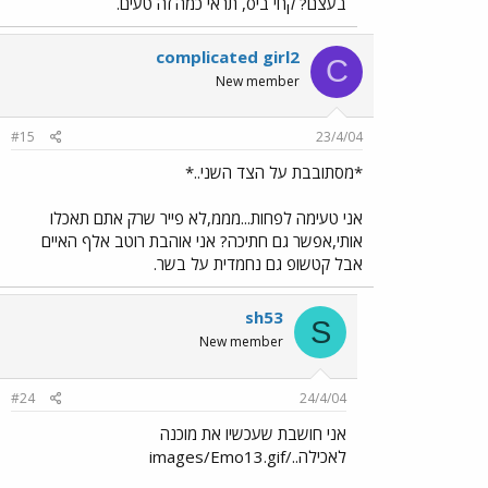
בעצם? קחי ביס, תראי כמה זה טעים.
complicated girl2
C
New member
#15
23/4/04
*מסתובבת על הצד השני..*
אני טעימה לפחות...מממ,לא פייר שרק אתם תאכלו
אותי,אפשר גם חתיכה? אני אוהבת רוטב אלף האיים
אבל קטשופ גם נחמדית על בשר.
sh53
S
New member
#24
24/4/04
אני חושבת שעכשיו את מוכנה
לאכילה../images/Emo13.gif