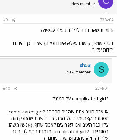
C
New member
#9
23/4/04
זתומרת שאת תתחילי לרדת עליי עכשיו??
בכייף שושי,רק שתדעי{לא איום חלילה} שאחר כך יהיו גם
ירידות עלייך.
sh53
S
New member
#10
23/4/04
complicated girl2 על המנגל
אז איזה רוטב אתם אוהבים חברים? complicated girl2
תסתובבי קצת ימינה על הצד, אני חושבת שהחלק הזה
צלוי כבר היטב ואנו לא רוצים לאכול שרוף. (עכשיו משהו
בסוגריים - complicated girl2 מוזמנת בכיף לרדת גם
עליי, זה חלק מהגיבוש של הפורום
)