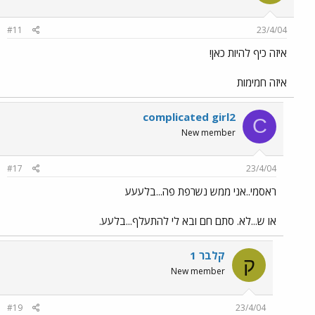
#11
23/4/04
איזה כיף להיות כאן!
איזה חמימות
complicated girl2
C
New member
#17
23/4/04
ראסמי..אני ממש נשרפת פה...בלעעע
או ש...לא. סתם חם ובא לי להתעלף...בלעע.
קלבר 1
ק
New member
#19
23/4/04