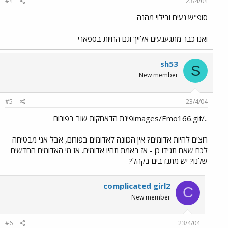
#4
23/4/04
סופ"ש נעים ובילוי מהנה
ואנו כבר מתגעגעים אלייך וגם החיות בספארי
sh53
S
New member
#5
23/4/04
../images/Emo166.gifפינת הדאחקות שוב בפורום
רוצים להיות אדומים? אין הכוונה לאדומים בפורום, אבל אני מבטיחה
לכם שאם תגידו כן - אז באמת תהיו אדומים. אז מי האדומים החדשים
שלנו? יש מתנדבים בקהל?
complicated girl2
C
New member
#6
23/4/04