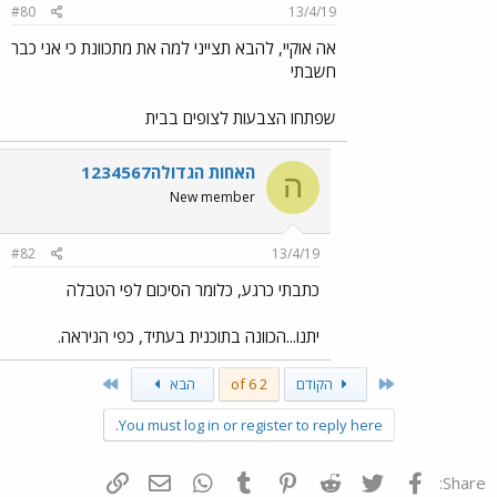
#80
13/4/19
אה אוקיי, להבא תצייני למה את מתכוונת כי אני כבר
חשבתי
שפתחו הצבעות לצופים בבית
האחות הגדולה1234567
ה
New member
#82
13/4/19
כתבתי כרגע, כלומר הסיכום לפי הטבלה
יתנו...הכוונה בתוכנית בעתיד, כפי הניראה.
Last
First
הקודם
2 of 6
הבא
You must log in or register to reply here.
פייסבוק
Twitter
Reddit
Pinterest
Tumblr
WhatsApp
דואר אלקטרוני
הוסף קישור
Share: