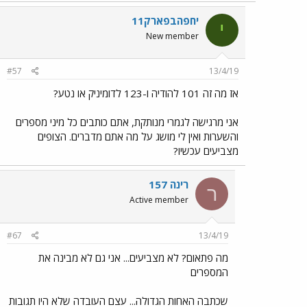
יחפהבפארק11
י
New member
#57
13/4/19
אז מה זה 101 להודיה ו-123 לדומיניק או נטע?
אני מרגישה לגמרי מנותקת, אתם כותבים כל מיני מספרים
והשערות ואין לי מושג על מה אתם מדברים. הצופים
מצביעים עכשיו?
רינה 157
ר
Active member
#67
13/4/19
מה פתאום? לא מצביעים... אני גם לא מבינה את
המספרים
שכתבה האחות הגדולה... עצם העובדה שלא היו תגובות