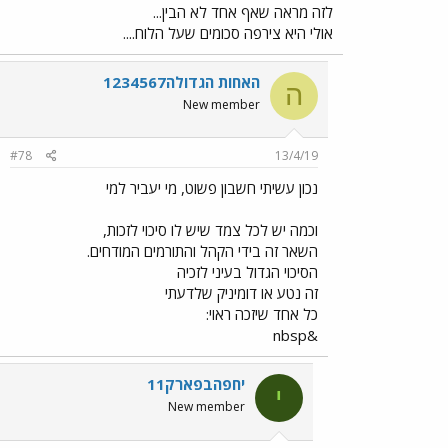
לזה מראה שאף אחד לא הבין...
אולי היא צירפה סכומים שעל הלוח....
האחות הגדולה1234567
ה
New member
#78
13/4/19
נכון עשיתי חשבון פשוט, מי יעביר למי
וכמה יש לכל צמד שיש לו סיכוי לזכות,
השאר זה בידי הקהל והתורמים המודחים.
הסיכוי הגדול בעיני לזכיה
זה נטע או דומיניק שלדעתי
כל אחד שיזכה ראוי:
&nbsp
יחפהבפארק11
י
New member