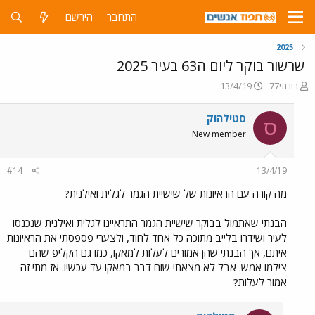
התחבר
הירשם
2025
שרשור בוקר ליום ה63 בעיר 2025
פ
פ
רינתי77
13/4/19
ו
ו
ת
ר
סטילהוק
ס
ח
ס
New member
ה
ם
נ
ב
ו
ת
#14
13/4/19
ש
א
א
ר
מה קורה עם הראיונות של שישיית הגמר לגלית ואילנית?
י
ך
הבנתי שאתמול בבוקר שישיית הגמר התראיינו לגלית ואילנית שנכנסו
לעיר ושידרו בלייב מתוכה כל אחד לחוד, ולצערי פספסתי את הראיונות
איתם, אך הבנתי שהן אמורים לעלות למאקו, כמו גם הקליפ שהם
צילמו אמש. אבל לא מצאתי שום דבר במאקו עד עכשיו. אז מתי זה
אמור לעלות?