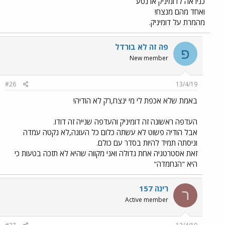
כניראה לדומיניק או נטע
ואחד מהם מנצח!
מהמרת על דומיניק.
פה זה לא בורדל
פ
New member
#26
13/4/19
באמת שלא אכפת לי מי ינצח,רק לא הודיה!
העדפה ראשונה זה דומיניק והעדפה שנייה זה דודו.
אבל הודיה פשוט לא עשתה כלום כל העונה,לא נקטה עמדה
וניסתה תמיד להיות בסדר עם כולם.
זאת אסטרטגיה אחת גדולה ואני מקווה שהיא לא תזכה בטעות כי
היא "הנחמדה"
רינה 157
ר
Active member