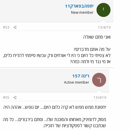
יחפהבפארק11
י
New member
#53
13/4/19
ואני סתם שאלה
על מה אתם מדברים?
לא צפיתי כל היום כי היו לי אורחים ורק עכשיו סיימתי להדיח כלים,
אז מי נגד מי ולמה כמה?
רינה 157
ר
Active member
#55
13/4/19
יחפונת ממש ממש לא קרה כלום היום.... יום נופש... אההה היה
מסוק לדומיניק מאחותו והסוכנת שלו... וסתם בירבורים.... כל מה
שכתבנו קשור לספקולציות של הזכייה.