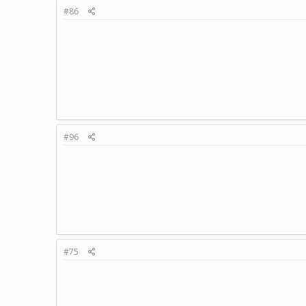
#86
#96
#75