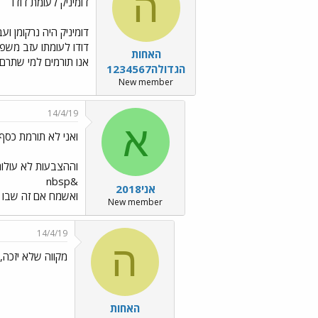
ה
דומיניק לעומת דודו
דומיניק היה נרקומן וע
דודו לעומתו עזב משפ
האחות
אנו תורמים למי שתרם 
הגדולה1234567
New member
14/4/19
א
ואני לא תורמת כסף.
וההצבעות לא עולות 
&nbsp
אני2018
ואשמח אם זה שבו אנ
New member
14/4/19
ה
מקווה שלא יזכה, 
האחות