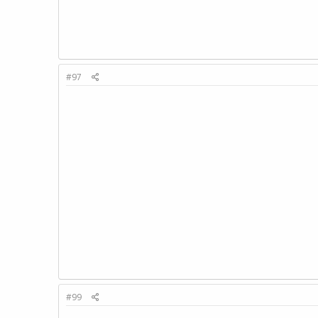
#97
#99