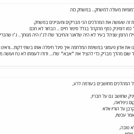
ערמומיות מעולה למשחק... במשחק כזה
ת זה שעושה את המהלכים הכי מבריקים ומעניינים במשחק.
כמו דומיניק כסף מהקהל בגלל סיפור חיים ... הבחור לא חכם
ו הרומן שניהל בעיר לא היה שלאגר והחיבור שלו לג׳ו היה מגוחך... ג׳ו שהכריז
ינו את אדון פעמוני במשימת המלחמה איך סיגל חיסלה אותו בשתי דקות....וראינו
שום מהלך מבריק כדי להציל את ״אבא״ שלו.... ודודו לעומתו לא נח ועושה מה
ל המהלכים מחושבים בעורמה לרע,
ניק שחושב גם על חבריו,
ום ניפלאה,
בן על הוריו אלא
אמר עכשיו,
א טובה,
אמא.