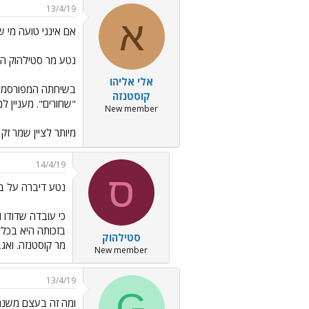
13/4/19
א
אם אינני טועה מי 
נטע מר סטילהוק הנ
אלי אליהו
קוסטנזה
"שחורים". מעניין ל
New member
מיותר לציין שמר ז
14/4/19
ס
נטע דיברה על בנ
כי עובדה שדודו 
בזכותה היא בכלל
סטילהוק
מר קוסטנזה. ואג
New member
13/4/19
G
ומה זה בעצם משנה?