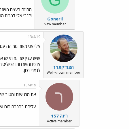
מה זה בעצם משנה
ולגבי אלי למרות הה
Goneril
New member
13/4/19
אלי אני מאוד מזדהה ע
שיש עדין שד עדתי שרא
צרכיו והשרדותו הפוליטית.
הצודקת11
לגמרי נכון.
Well-known member
13/4/19
ר
את הרגישות והטוב של
עליהם בהרבה חום ואה
רינה 157
Active member