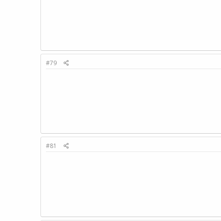
#79
#81