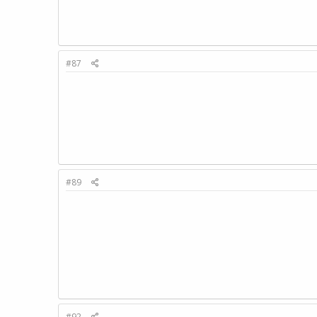
#87
#89
#92