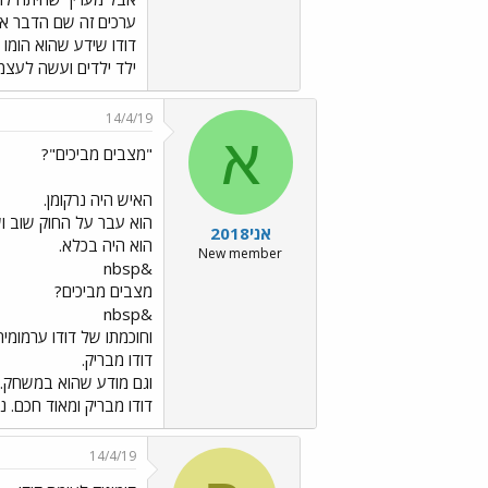
ערכים זה שם הדבר אצל
דודו שידע שהוא הומו
ילד ילדים ועשה לעצמ
14/4/19
א
"מצבים מביכים"?
האיש היה נרקומן.
הוא עבר על החוק שוב וש
אני2018
הוא היה בכלא.
New member
&nbsp
מצבים מביכים?
&nbsp
וחוכמתו של דודו ערמומית
דודו מבריק.
וגם מודע שהוא במשחק. 
דודו מבריק ומאוד חכם. נ
14/4/19