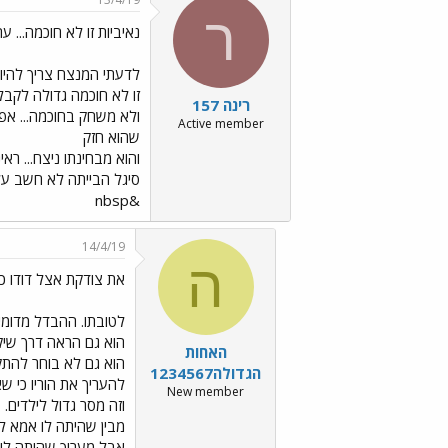
ר
נאיביות זו לא חוכמה... 
לדעתי המנצח צריך להיו
זו לא חוכמה גדולה לקבל 
רינה 157
ולא משחק בחוכמה... אפיל
Active member
שהוא חזק
והוא מבחינתו ניצח... רא
סיגל הבייתה לא חשב על 
&nbsp
14/4/19
ה
את צודקת אצל דודו כ
לטובתו. ההבדל מדומי
הוא גם הראה דרך שיק
האחות
הוא גם לא בוחר להתקר
הגדולה1234567
להעריך את הוריו כי ש
New member
וזה מסר גדול לילדים.
מבין שהיתה לו אמא ל
אבל מעריך שהיתה לו 