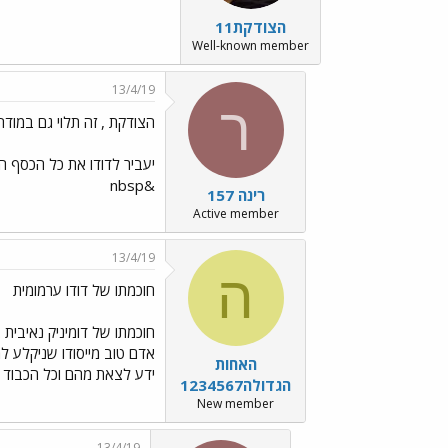
הצודקת11
Well-known member
13/4/19
ר
הצודקת , זה תלוי גם במוד
יעביר לדודו את כל הכסף הא
&nbsp
רינה 157
Active member
13/4/19
ה
חוכמתו של דודו ערמומית
חוכמתו של דומיניק נאיבית .
אדם טוב מייסודו שניקלע ל
האחות
ידע לצאת מהם וכל הכבוד ל
הגדולה1234567
New member
13/4/19