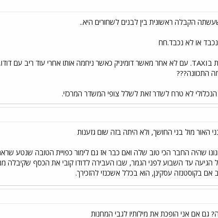
שעשתה הקבלה ראשונית בין לבנים לשחורים היא..
כבד או לא נכבד.חח
בשיחתה המפורסמת בTAXI. עם לא אחר מאשר דומיניק כאשר ניחמה אותו אחרי עוד רי
מה התכוונה???
ק הנכלולי לא טרח לשדר זאת לשלל צופי המשדר המרכזי.
י האור מול בני החושך, ולא היתה בזה שום גזענות
ונונו שהיה החבר הכי טוב שלה ואם כבר אז גם לימור כפויית הטובה שנטע ש
 הגיעה עד השבוע לפני הגמר, שבו העבירה לדודו קובי את הכסף שקיבלה מנט
ב אם בקוסטנזה עסקינן, הוא בכלל אשכנזי להזכירך.
 גם אם אני הופכת את מילותיו לגבי המחנות