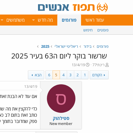
עמוד ראשי
פורומים
מה חדש
משתמשים
פוסטים
חיפוש
פורומים
בידור
ריאליטי ישראלי
2025
שרשור בוקר ליום ה63 בעיר 2025
פ
פ
רינתי77
13/4/19
ו
ו
הקודם
1
2
3
4
5
6
הבא
ת
ר
ח
ס
ה
ם
13/4/19
נ
ב
ס
אם עוד לא הבנת זאת ע
ו
ת
ש
א
א
ר
כדי להקצין את מה שה
י
כותב זאת בתום לב כאי
סטילהוק
ך
ספק שמדובר בתומך של 
New member