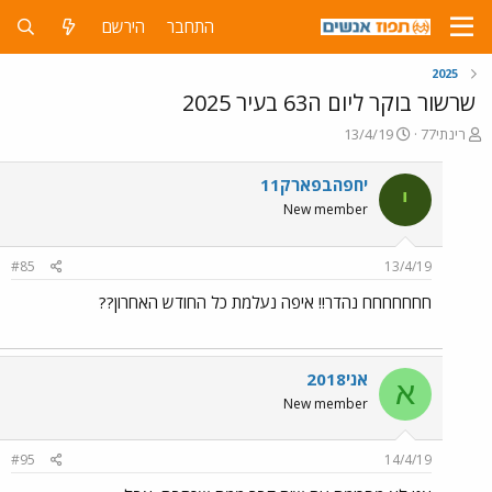
התחבר
הירשם
2025
שרשור בוקר ליום ה63 בעיר 2025
פ
פ
רינתי77
13/4/19
ו
ו
ת
ר
יחפהבפארק11
י
ח
ס
New member
ה
ם
נ
ב
ו
ת
#85
13/4/19
ש
א
א
ר
חחחחחחח נהדר!! איפה נעלמת כל החודש האחרון??
י
ך
אני2018
א
New member
#95
14/4/19