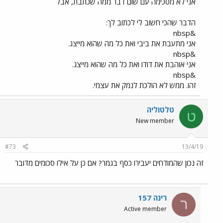
אני לא מסכימה עם שום דבר ממה שכתבת, אבל
הדבר שהכי חשוב לי לכתוב לך:
&nbsp
אני מתעבת את ביבי ואת כל מה שהוא מייצג.
&nbsp
אני אוהבת את דודו ואת כל מה שהוא מייצג.
&nbsp
זהו. ממש לא הולכת לנמק את עצמי.
טלטוליה
ט
New member
#73
13/4/19
זה נכון שהמודחים יעבירו כסף בגמר? אם כן על אילו סכומים מדובר
רינה 157
ר
Active member