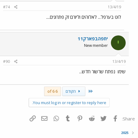
#74
13/4/19
לוט בערפל... לאלוהים וליורם זק פתרונים....
יחפהבפארק11
י
New member
#90
13/4/19
שימו
נפתח שרשור חדש...
First
הקודם
6 of 6
You must log in or register to reply here.
פייסבוק
Twitter
Reddit
Pinterest
Tumblr
WhatsApp
דואר אלקטרוני
הוסף קישור
Share:
2025